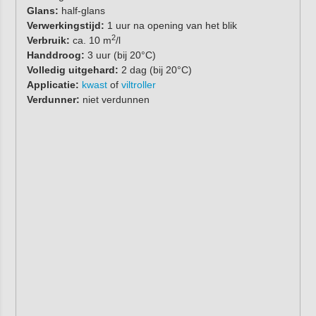
Glans:
half-glans
Verwerkingstijd:
1 uur na opening van het blik
2
Verbruik:
ca. 10 m
/l
Handdroog:
3 uur (bij 20°C)
Volledig uitgehard:
2 dag (bij 20°C)
Applicatie:
kwast
of
viltroller
Verdunner:
niet verdunnen