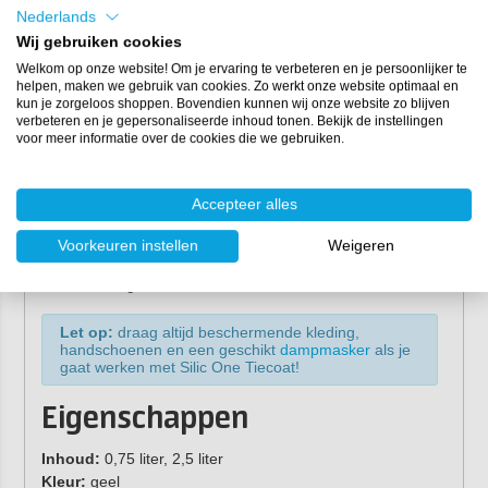
of
Hempel Conversion Primer
(voor antifouling in
Nederlands
goede staat).
Wij gebruiken cookies
Roer de inhoud voor gebruik.
Welkom op onze website! Om je ervaring te verbeteren en je persoonlijker te
Breng 1 laag Tiecoat aan. Het aanbrengen van de
helpen, maken we gebruik van cookies. Zo werkt onze website optimaal en
kun je zorgeloos shoppen. Bovendien kunnen wij onze website zo blijven
verankeringslaag op Light Primer is minimaal mogelijk
verbeteren en je gepersonaliseerde inhoud tonen. Bekijk de instellingen
na 4 uur bij 20°C en maximaal na 72 uur.
voor meer informatie over de cookies die we gebruiken.
Giet het product in de verfbak. Dompel roller/kwast
volledig onder in de verf en breng deze met lichte,
soepele streken aan voor een volledige dekking.
Accepteer alles
Uitlopers kunnen worden verwijderd voordat de verf
droogt.
Voorkeuren instellen
Weigeren
Na 8-48 uur kun je
Hempel Silic One
over de Tiecoat
aanbrengen.
Let op:
draag altijd beschermende kleding,
handschoenen en een geschikt
dampmasker
als je
gaat werken met Silic One Tiecoat!
Eigenschappen
Inhoud:
0,75 liter, 2,5 liter
Kleur:
geel