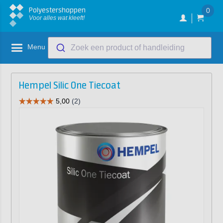
Polyestershoppen
0
Voor alles wat kleeft!
Menu
Zoek een product of handleiding
Hempel Silic One Tiecoat