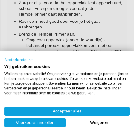
Zorg er altijd voor dat het oppervlak licht opgeschuurd,
schoon, vetvrij en droog is voordat je de
Hempel primer gaat aanbrengen.
Roer de inhoud goed door voor je het gaat
aanbrengen.
Breng de Hempel Primer aan.
Ongecoat oppervlak (onder de waterlijn) -
behandel poreuze oppervlakken voor met een
eerste laag, verdund met Thinner 845 (max. 20%).
Breng vervolgens 3-5 lagen aan om de volledige
Nederlands
laagdikte te verkrijgen. Voeg indien nodig
Wij gebruiken cookies
verdunner toe ter ondersteuning van de applicatie
(max. 5%).
Welkom op onze website! Om je ervaring te verbeteren en je persoonlijker te
helpen, maken we gebruik van cookies. Zo werkt onze website optimaal en
Ongecoat oppervlak (boven de waterlijn) -
kun je zorgeloos shoppen. Bovendien kunnen wij onze website zo blijven
behandel poreuze oppervlakken voor met een
verbeteren en je gepersonaliseerde inhoud tonen. Bekijk de instellingen
eerste laag, verdund met Thinner 845 (max. 20%).
voor meer informatie over de cookies die we gebruiken.
Breng vervolgens 2 lagen primer aan. Voeg indien
nodig
verdunner
toe ter ondersteuning van de
applicatie (max. 5%).
Accepteer alles
Eerder gecoat oppervlak - schuur, reinig en droog
het oppervlak en breng 1 laag primer aan. Voeg
Voorkeuren instellen
Weigeren
indien nodig verdunner toe ter ondersteuning van
de applicatie (max. 5%).