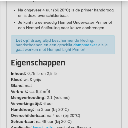
Na ongeveer 4 uur (bij 20°C) is de primer handdroog
en is deze overschilderbaar.
Je kunt nu eenvoudig Hempel Underwater Primer of
een Hempel Antifouling naar keuze aanbrengen.
Let op:
draag altijd beschermende kleding,
handschoenen en een geschikt
dampmasker
als je
gaat werken met Hempel Light Primer!
Eigenschappen
Inhoud:
0,75 ltr en 2,5 ltr
Kleur:
wit & grijs
Glans:
mat
2
Verbruik:
ca. 8,2 m
/l
Mengverhouding:
2:1 (volume)
Verwerkingstijd:
6 uur
Handdroog:
na 3 uur (bij 20°C)
Overschilderbaar:
na 4 uur (bij 20°C)
Schuurbaar:
na 48 uur (bij 20°C)
Applicatie:
kwast
,
roller
, spuit of verfkussen