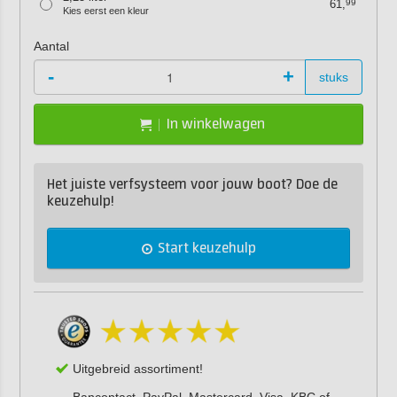
61,
99
Kies eerst een kleur
Aantal
-
+
stuks
In winkelwagen
Het juiste verfsysteem voor jouw boot? Doe de
keuzehulp!
Start keuzehulp
Uitgebreid assortiment!
Bancontact, PayPal, Mastercard, Visa, KBC of