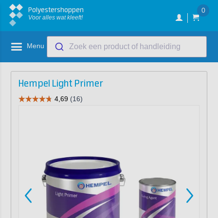
Polyestershoppen
0
Voor alles wat kleeft!
Menu
Zoek een product of handleiding
Hempel Light Primer