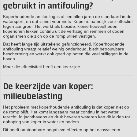
gebruikt in antifouling?
Koperhoudende antifouling is al tientallen jaren de standaard in de
watersport, en dat is niet voor niets. Koper is namelijk zeer effectief
tegen aangroei. Het werkt als biocide: kleine hoeveelheden
koperionen lekken continu uit de verflaag en remmen of doden
organismen die zich op de romp willen vestigen.
Dat heeft lange tijd uitstekend gefunctioneerd. Koperhoudende
antifouling vraagt relatief weinig onderhoud, biedt betrouwbare
bescherming en werkt ook goed op boten die veel stilliggen in de
haven.
Maar die effectiviteit heeft een keerzijde.
De keerzijde van koper:
milieubelasting
Het probleem met koperhoudende antifouling is dat koper niet op
de romp blijft. Het komt langzaam maar continu in het water
terecht. In jachthavens en druk bevaren wateren kan dit leiden tot
ophoping van koper in water en bodem.
Dit heeft aantoonbare negatieve effecten op het ecosysteem: