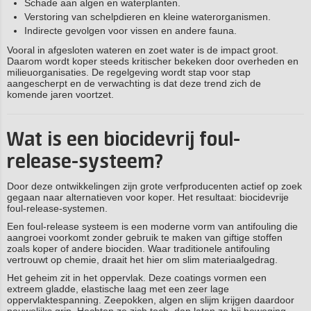
Schade aan algen en waterplanten.
Verstoring van schelpdieren en kleine waterorganismen.
Indirecte gevolgen voor vissen en andere fauna.
Vooral in afgesloten wateren en zoet water is de impact groot.
Daarom wordt koper steeds kritischer bekeken door overheden en
milieuorganisaties. De regelgeving wordt stap voor stap
aangescherpt en de verwachting is dat deze trend zich de
komende jaren voortzet.
Wat is een biocidevrij foul-
release-systeem?
Door deze ontwikkelingen zijn grote verfproducenten actief op zoek
gegaan naar alternatieven voor koper. Het resultaat: biocidevrije
foul‑release-systemen.
Een foul‑release systeem is een moderne vorm van antifouling die
aangroei voorkomt zonder gebruik te maken van giftige stoffen
zoals koper of andere biociden. Waar traditionele antifouling
vertrouwt op chemie, draait het hier om slim materiaalgedrag.
Het geheim zit in het oppervlak. Deze coatings vormen een
extreem gladde, elastische laag met een zeer lage
oppervlaktespanning. Zeepokken, algen en slijm krijgen daardoor