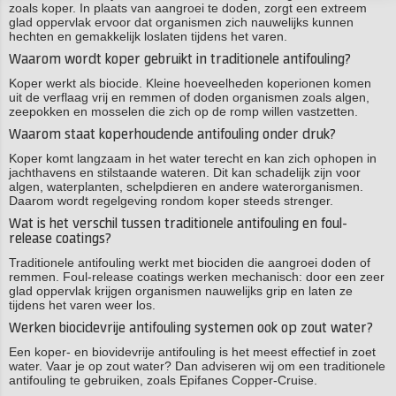
zoals koper. In plaats van aangroei te doden, zorgt een extreem
glad oppervlak ervoor dat organismen zich nauwelijks kunnen
hechten en gemakkelijk loslaten tijdens het varen.
Waarom wordt koper gebruikt in traditionele antifouling?
Koper werkt als biocide. Kleine hoeveelheden koperionen komen
uit de verflaag vrij en remmen of doden organismen zoals algen,
zeepokken en mosselen die zich op de romp willen vastzetten.
Waarom staat koperhoudende antifouling onder druk?
Koper komt langzaam in het water terecht en kan zich ophopen in
jachthavens en stilstaande wateren. Dit kan schadelijk zijn voor
algen, waterplanten, schelpdieren en andere waterorganismen.
Daarom wordt regelgeving rondom koper steeds strenger.
Wat is het verschil tussen traditionele antifouling en foul-
release coatings?
Traditionele antifouling werkt met biociden die aangroei doden of
remmen. Foul-release coatings werken mechanisch: door een zeer
glad oppervlak krijgen organismen nauwelijks grip en laten ze
tijdens het varen weer los.
Werken biocidevrije antifouling systemen ook op zout water?
Een koper- en biovidevrije antifouling is het meest effectief in zoet
water. Vaar je op zout water? Dan adviseren wij om een traditionele
antifouling te gebruiken, zoals Epifanes Copper-Cruise.