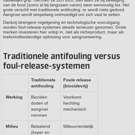
nauwelijks grip. Hechten ze zich toch, dan laten ze bij beweging
van de boot (soms al bij langzaam varen) weer eenvoudig los. Het
grote verschil met traditionele antifouling: er wordt niets gedood.
Aangroei wordt simpelweg ontmoedigd om zich vast te zetten.
Dankzij strengere regelgeving én technologische vooruitgang
worden foul‑release-systemen steeds serieuzer genomen. Grote
merken investeren hier volop in, niet als nicheproduct, maar als
toekomstbestendige oplossing voor aangroeiwering.
Traditionele antifouling versus
foul-release-systemen
Traditionele
Foule release
antifouling
(biocidevrij)
Werking
Biociden
Voorkomt
doden of
hechting
aangroei
mechanisch
remmen
Milieu
Belastend
Milieuvriendelijk
(koper en