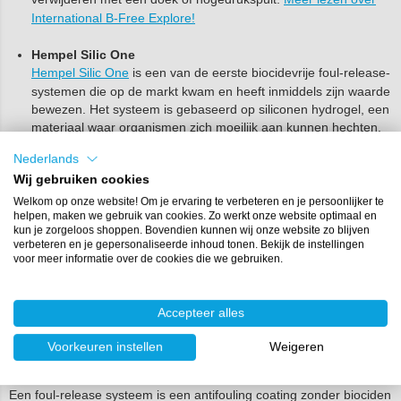
International B-Free Explore!
Hempel Silic One
Hempel Silic One
is een van de eerste biocidevrije foul‑release-
systemen die op de markt kwam en heeft inmiddels zijn waarde
bewezen. Het systeem is gebaseerd op siliconen hydrogel, een
materiaal waar organismen zich moeilijk aan kunnen hechten.
Een groot voordeel van Silic One is dat de coating eenvoudig te
Nederlands
reinigen en opnieuw aan te brengen is. Het systeem is geschikt
Wij gebruiken cookies
voor gebruik onder de waterlijn op boten van polyester, staal en
aluminium.
Meer lezen over Hempel Silic One!
Welkom op onze website! Om je ervaring te verbeteren en je persoonlijker te
helpen, maken we gebruik van cookies. Zo werkt onze website optimaal en
kun je zorgeloos shoppen. Bovendien kunnen wij onze website zo blijven
Tip:
op de productpagina's van de producten vind je
verbeteren en je gepersonaliseerde inhoud tonen. Bekijk de instellingen
uitgebreide verfschema’s voor verschillende ondergronden
voor meer informatie over de cookies die we gebruiken.
en toepassingen. Heb je vragen? Neem gerust
contact
op
met onze specialisten voor advies op maat.
Accepteer alles
Veelgestelde vragen
Voorkeuren instellen
Weigeren
Wat is een biocidevrij foul-release systeem?
Een foul-release systeem is een antifouling coating zonder biociden