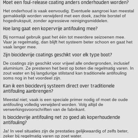
Moet een foul-release coating anders onderhouden worden?
Het onderhoud is vaak eenvoudig. Eventuele aangroei kan meestal
gemakkelijk worden verwijderd met een doek, zachte borstel of
hogedrukspuit, zonder agressieve reinigingsmiddelen.
Hoe lang gaat een kopervrije antifouling mee?
Bij normaal gebruik gaat het één tot meerdere seizoenen mee.
Vaar je regelmatig, dan blijft het systeem beter schoon en gaat het
vaak langer mee.
Zijn biocidevrije coatings geschikt voor elk type boot?
De coatings zijn geschikt voor vrijwel alle ondergronden, inclusief
aluminium. Ze presteren het best op boten die regelmatig varen. In
zout water en bij langdurige stilstand kan traditionele antifouling
soms nog in het voordeel zijn.
Kan ik een biocidevrij systeem direct over traditionele
antifouling aanbrengen?
Meestal niet; vaak is een speciale primer nodig of moet de oude
antifouling volledig verwijderd worden. Volg altijd de
verwerkingsvoorschriften van de fabrikant.
Is biocidevrije antifouling net zo goed als koperhoudende
antifouling?
Ja! In veel situaties zijn de prestaties gelijkwaardig of zelfs beter,
zeker bij regelmatig varen op zoet water.