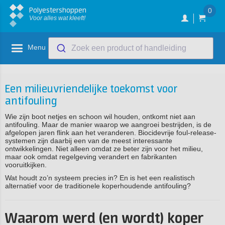
Polyestershoppen
0
Voor alles wat kleeft!
Menu
Zoek een product of handleiding
Een milieuvriendelijke toekomst voor
antifouling
Wie zijn boot netjes en schoon wil houden, ontkomt niet aan
antifouling. Maar de manier waarop we aangroei bestrijden, is de
afgelopen jaren flink aan het veranderen. Biocidevrije foul-release-
systemen zijn daarbij een van de meest interessante
ontwikkelingen. Niet alleen omdat ze beter zijn voor het milieu,
maar ook omdat regelgeving verandert en fabrikanten
vooruitkijken.
Wat houdt zo’n systeem precies in? En is het een realistisch
alternatief voor de traditionele koperhoudende antifouling?
Waarom werd (en wordt) koper