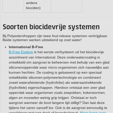
andere
biociden)
Soorten biocidevrije systemen
Bij Polyestershoppen zijn twee foul-release systemen verkrijgbaar.
Beide systemen werken uitstekend op zoet water!
International B-Free
B‑Free Explore
is het eerste verfsysteem uit het biocidevrije
assortiment van International. Deze onderwatercoating is
ontwikkeld om aangroei te beheersen met behulp van een glad
siliconenoppervlak waar micro‑organismen zich nauwelijks aan
kunnen hechten. De coating is gebaseerd op een speciaal
ontwikkelde siliconen-polymeertechnologie en combineert
zowel waterafstotende (hydrofobe) als wateraantrekkende
(hydrofiele) eigenschappen. Hierdoor ontstaat een zeer glad
oppervlak waar organismen zoals zeepokken, kokerwormen,
algen en mosselen weinig grip krijgen. Ontstaat er toch
aangroei wanneer de boot langere tijd stilligt? Dan laat deze
tijdens het varen vanzelf los. Ook is de aangroei eenvoudig te
verwijderen met een doek of hogedrukspuit.
Meer lezen over