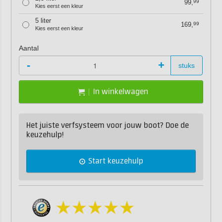
99,
99
Kies eerst een kleur
5 liter
169,
99
Kies eerst een kleur
Aantal
-
+
stuks
In winkelwagen
Het juiste verfsysteem voor jouw boot? Doe de
keuzehulp!
Start keuzehulp