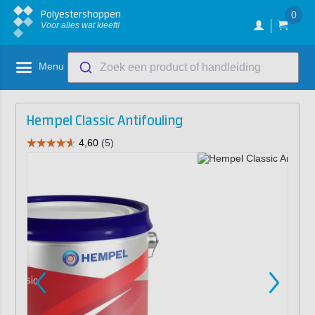
Polyestershoppen
0
Voor alles wat kleeft!
Menu
Zoek een product of handleiding
Hempel Classic Antifouling