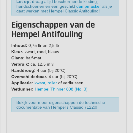
Let op:
draag altijd beschermende kleding,
handschoenen en een geschikt
dampmasker
als je
gaat werken met Hempel Classic Antifouling!
Eigenschappen van de
Hempel Antifouling
Inhoud:
0,75 ltr en 2,5 ltr
Kleur:
zwart, rood, blauw
Glans:
half-mat
2
Verbruik:
ca. 12,5 m
/l
Handdroog:
4 uur (bij 20°C)
Overschilderbaar:
4 uur (bij 20°C)
Applicatie:
kwast
,
roller
of verfkussen
Verdunner:
Hempel Thinner 808 (No. 3)
Bekijk voor meer eigenschappen de technische
documentatie van Hempel's Classic 71220!