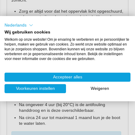
zonlicht.
Zorg er altijd voor dat het oppervlak licht opgeschuurd,
schoon, vetvrij en droog is voordat je de Hempel
Classic gaat aanbrengen.
Nederlands
Zorg dat de ondergrond goed is voorbehandeld voor
Wij gebruiken cookies
een optimale werking van de antifouling. Behandel de
Welkom op onze website! Om je ervaring te verbeteren en je persoonlijker te
ondergrond met
Hempel Underwater Primer
als het
helpen, maken we gebruik van cookies. Zo werkt onze website optimaal en
oppervlak onbehandeld is of als de oude antifouling in
kun je zorgeloos shoppen. Bovendien kunnen wij onze website zo blijven
slechte staat verkeert.
verbeteren en je gepersonaliseerde inhoud tonen. Bekijk de instellingen
voor meer informatie over de cookies die we gebruiken.
Roer de inhoud goed door voor een mooie kleur. De
antifouling bevat namelijk zware deeltjes.
Breng 1 laag Hempel Classic aan met een droge
Accepteer alles
laagdikte van 40 µm. Voeg indien nodig maximaal
5%
verdunner
toe ter ondersteuning van de applicatie.
Voorkeuren instellen
Weigeren
Breng een extra laag aan rond de waterlijn en op
slijtagegevoelige gebieden.
Na ongeveer 4 uur (bij 20°C) is de antifouling
handdroog en is deze overschilderbaar.
Na circa 24 uur tot maximaal 1 maand kun je de boot
te water laten.