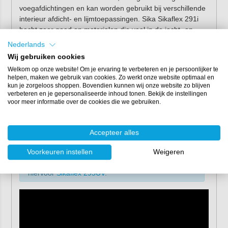
voegafdichtingen en kan worden gebruikt bij verschillende
interieur afdicht- en lijmtoepassingen. Sika Sikaflex 291i
hecht zeer goed op materialen die veel in de jacht- en
scheepsbouwconstructies worden gebruikt. Zo heeft dit
Nederlands
product een zeer goede hechting op bijvoorbeeld hout,
Wij gebruiken cookies
metalen, metaalprimers, 2-componentsystemen laklagen,
Welkom op onze website! Om je ervaring te verbeteren en je persoonlijker te
keramische materialen en kunststoffen (bijvoorbeeld
helpen, maken we gebruik van cookies. Zo werkt onze website optimaal en
polyester). Dit product is alleen geschikt voor gebruik door
kun je zorgeloos shoppen. Bovendien kunnen wij onze website zo blijven
ervaren professionals. Voer vooraf altijd testen uit op de
verbeteren en je gepersonaliseerde inhoud tonen. Bekijk de instellingen
voor meer informatie over de cookies die we gebruiken.
gangbare ondergronden en onder de plaatselijke
omstandigheden voor het vaststellen van de hechting en
de materiaal compatibiliteit.
Accepteer alles
Let op:
Sikaflex 291i mag niet worden gebruikt
Voorkeuren instellen
Weigeren
voor het afdichten van spanningscorrosiegevoelige
kunststoffen (bijv. PMMA, PC, etc.). Gebruik
hiervoor
Sikaflex 295UV
.