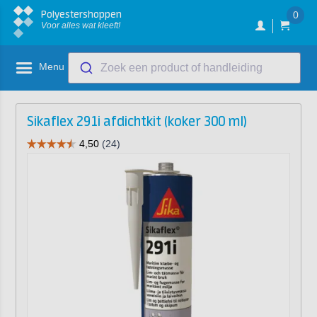
Polyestershoppen
0
Voor alles wat kleeft!
Menu
Zoek een product of handleiding
Sikaflex 291i afdichtkit (koker 300 ml)