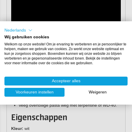
Nederlands
Wij gebruiken cookies
Welkom op onze website! Om je ervaring te verbeteren en je persoonlijker te
helpen, maken we gebruik van cookies. Zo werkt onze website optimaal en
kun je zorgeloos shoppen. Bovendien kunnen wij onze website zo blijven
Gebruiksaanwijzing Tef-Gel
verbeteren en je gepersonaliseerde inhoud tonen. Bekijk de instellingen
voor meer informatie over de cookies die we gebruiken.
Gebruik een
kleine kwast
of plastic spatel om een
dunne laag Tef-Gel aan te brengen op de raakvlakken
tussen de metalen en in de boorgaten.
Accepteer alles
Voorzie ook bouten, moeren en popnagels van een
laagje schroevenpasta.
Voorkeuren instellen
Weigeren
Bevestig het beslag zoals gewenst.
Veeg overtollige pasta weg met terpentine of WD-40.
Eigenschappen
Kleur:
wit