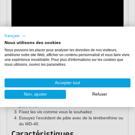
français
Nous utilisons des cookies
Nous pouvons les placer pour analyser les données de nos visiteurs,
améliorer notre site Web, afficher un contenu personnalisé et vous faire vivre
une expérience inoubliable. Pour plus d'informations sur les cookies que
nous utilisons, ouvrez les paramètres.
Mode d'emploi du Tef-Gel
Utilisez un
petit pinceau
ou une spatule en plastique
Accepter tout
pour appliquer une fine couche de Tef-Gel sur les
surfaces métalliques et à l'intérieur des trous percés.
Non, ajuster
Refuser
Enduisez également les écrous, boulons et rivets de
pâte à vis.
Fixez les vis comme vous le souhaitez.
Essuyez l'excédent de pâte avec de la térébenthine ou
du WD-40.
Caractéristiques