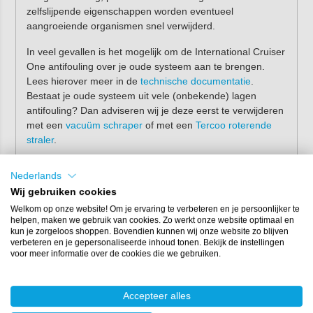
zelfslijpende eigenschappen worden eventueel
aangroeiende organismen snel verwijderd.
In veel gevallen is het mogelijk om de International Cruiser
One antifouling over je oude systeem aan te brengen.
Lees hierover meer in de
technische documentatie
.
Bestaat je oude systeem uit vele (onbekende) lagen
antifouling? Dan adviseren wij je deze eerst te verwijderen
met een
vacuüm schraper
of met een
Tercoo roterende
straler
.
Let op
: deze antifouling is niet geschikt voor
zout
Nederlands
vaarwater.
Vaar je alleen in zout water? Gebruik
Wij gebruiken cookies
dan de
International Micron LZ
(zelfslijpend) of
Interspeed Extra
(hard) antifouling.
Welkom op onze website! Om je ervaring te verbeteren en je persoonlijker te
helpen, maken we gebruik van cookies. Zo werkt onze website optimaal en
kun je zorgeloos shoppen. Bovendien kunnen wij onze website zo blijven
Voordelen International
verbeteren en je gepersonaliseerde inhoud tonen. Bekijk de instellingen
voor meer informatie over de cookies die we gebruiken.
Cruiser One antifouling
Als je de antifouling van International Cruiser One gaat
Accepteer alles
gebruiken geniet je direct van enkele voordelen. Wij zetten