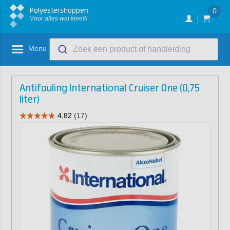
Polyestershoppen
0
Voor alles wat kleeft!
Menu
Zoek een product of handleiding
Antifouling International Cruiser One (0,75
liter)