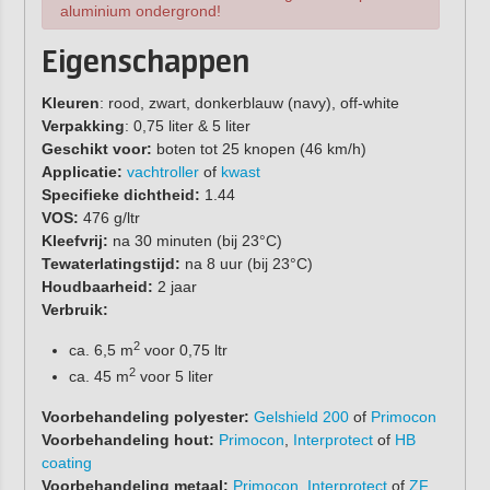
aluminium ondergrond!
Eigenschappen
Kleuren
: rood, zwart, donkerblauw (navy), off-white
Verpakking
: 0,75 liter & 5 liter
Geschikt voor:
boten tot 25 knopen (46 km/h)
Applicatie:
vachtroller
of
kwast
S
pecifieke dichtheid:
1.44
VOS:
476 g/ltr
Kleefvrij:
na 30 minuten (bij 23°C)
Tewaterlatingstijd:
na 8 uur (bij 23°C)
Houdbaarheid:
2 jaar
Verbruik:
2
ca. 6,5 m
voor 0,75 ltr
2
ca. 45 m
voor 5 liter
Voorbehandeling polyester:
Gelshield 200
of
Primocon
Voorbehandeling hout:
Primocon
,
Interprotect
of
HB
coating
Voorbehandeling metaal:
Primocon
,
Interprotect
of
ZF