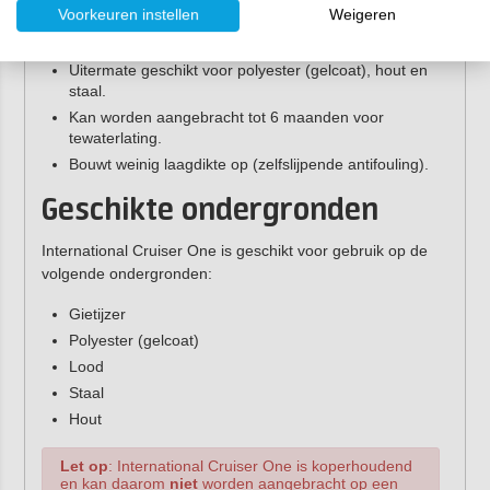
ze even voor je op een rij:
Voorkeuren instellen
Weigeren
Geschikt voor zeil- en motorboten (tot 25 knopen).
Uitermate geschikt voor polyester (gelcoat), hout en
staal.
Kan worden aangebracht tot 6 maanden voor
tewaterlating.
Bouwt weinig laagdikte op (zelfslijpende antifouling).
Geschikte ondergronden
International Cruiser One is geschikt voor gebruik op de
volgende ondergronden:
Gietijzer
Polyester (gelcoat)
Lood
Staal
Hout
Let op
: International Cruiser One is koperhoudend
en kan daarom
niet
worden aangebracht op een