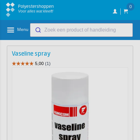
Polyestershoppen
0
Voor alles wat kleeft!
Menu
Zoek een product of handleiding
Vaseline spray