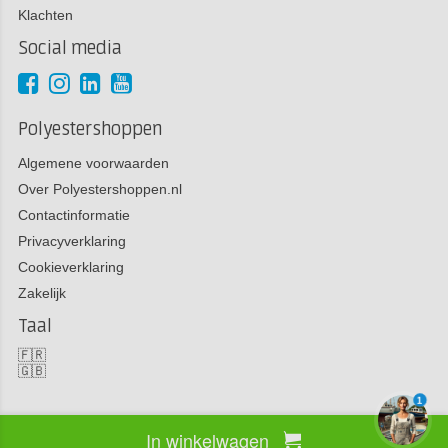
Klachten
Social media
Polyestershoppen
Algemene voorwaarden
Over Polyestershoppen.nl
Contactinformatie
Privacyverklaring
Cookieverklaring
Zakelijk
Taal
🇫🇷
🇬🇧
1
In winkelwagen
Copyright 2026 Polyestershoppen bv