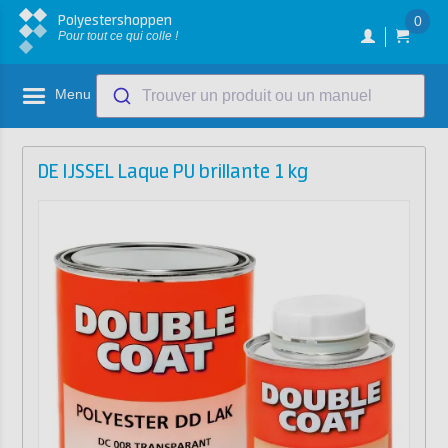
Polyestershoppen
0
Pour tout ce qui colle !
Menu
Trouver un produit ou un manuel
DE IJSSEL Laque PU brillante 1 kg