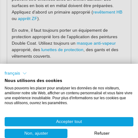
surfaces en bois et en métal doivent être préparées.
Appliquez d'abord un primaire approprié (
revêtement HB
ou
apprêt ZF
).
En outre, il faut toujours porter un équipement de
protection approprié lors de l'application des peintures
Double Coat. Utilisez toujours un
masque anti-vapeur
approprié, des
lunettes de protection
, des gants et des
vêtements couverts.
La laque DD s'applique en suivant les étapes suivantes :
français
Ouvrez et remuez le composant de base et pesez la
Nous utilisons des cookies
quantité souhaitée dans un gobelet de mélange
Nous pouvons les placer pour analyser les données de nos visiteurs,
propre. Utilisez toujours une
balance (numérique)
pour
améliorer notre site Web, afficher un contenu personnalisé et vous faire vivre
la pesée ;
une expérience inoubliable. Pour plus d'informations sur les cookies que
nous utilisons, ouvrez les paramètres.
Ajoutez ensuite le durcisseur dans le rapport correct
avec la résine (67:33) ;
Mélangez délicatement les deux composants et raclez
Accepter tout
bien le côté et le fond du récipient de mélange.
Laissez maintenant la laque réagir pendant 30
Non, ajuster
Refuser
minutes ;