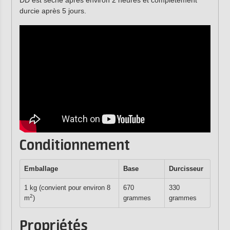
DD est sèche après environ 2 heures et complètement
durcie après 5 jours.
Conditionnement
Emballage
Base
Durcisseur
1 kg (convient pour environ 8
670
330
2
m
)
grammes
grammes
Propriétés