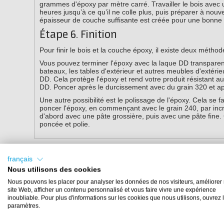
grammes d'époxy par mètre carré. Travailler le bois avec u
heures jusqu’à ce qu’il ne colle plus, puis préparer à no
épaisseur de couche suffisante est créée pour une bonne pr
Étape 6. Finition
Pour finir le bois et la couche époxy, il existe deux méthod
Vous pouvez terminer l'époxy avec la laque DD transparente 
bateaux, les tables d'extérieur et autres meubles d'extér
DD. Cela protège l'époxy et rend votre produit résistant 
DD. Poncer après le durcissement avec du grain 320 et a
Une autre possibilité est le polissage de l'époxy. Cela se 
poncer l'époxy, en commençant avec le grain 240, par inc
d'abord avec une pâte grossière, puis avec une pâte fine. 
poncée et polie.
Produits utilisés dans cet article
français
Nous utilisons des cookies
Produit 1 du 2
Nous pouvons les placer pour analyser les données de nos visiteurs, améliorer 
site Web, afficher un contenu personnalisé et vous faire vivre une expérience
inoubliable. Pour plus d'informations sur les cookies que nous utilisons, ouvrez 
paramètres.