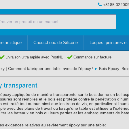
+3185 02200
e artistique
Caoutchouc de Silicone
Laques, peintures et 
Livraison ultra rapide avec PostNL
Commande sur facture
oxy | Comment fabriquer une table avec de l'époxy !
Bois Epoxy: Boi
xy transparent
poxy appliquée de manière transparente sur le bois donne un bel asp
 fissures sont remplies et le bois est protégé contre la pénétration d'humi
 est traité tout autour, ainsi que les trous de vis, en particulier si l'humi
e avec des plans de travail ou lorsqu'une table est utilisée à l'extérieur
aiter les bateaux en bois ou leurs parties et les embarquements de ba
es exigences relatives au revêtement époxy sur une table: