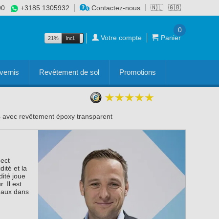
90
+3185 1305932
Contactez-nous
🇳🇱
🇬🇧
0
Votre compte
Panier
21%
Incl.
Excl.
vernis
Revêtement de sol
Promotions
s avec revêtement époxy transparent
ect
dité et la
dité joue
. Il est
teaux dans