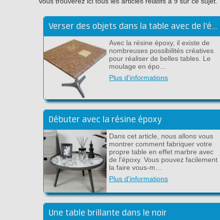
Vous trouverez ici tous les articles relatifs à 9 sur ce su
Verser des objets dans la table avec de l'époxy transparent
Avec la résine époxy, il existe de
nombreuses possibilités créatives
pour réaliser de belles tables. Le
moulage en épo…
Plus d'informations
Débuter avec la résine époxy
Dans cet article, nous allons vous
montrer comment fabriquer votre
propre table en effet marbre avec
de l'époxy. Vous pouvez facilement
la faire vous-m…
Plus d'informations
Une table brillante dans le noir