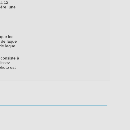
 à 12
ière, une
 que les
s de laque
 de laque
 consiste à
lissez
photo est