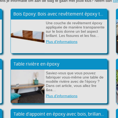
jet. Mis je informatie om aan de slag te gaan met jouw klus? Neem dan
co
Bois Epoxy: Bois avec revêtement époxy transparent
Une couche de revêtement époxy
appliquée de manière transparente
sur le bois donne un bel aspect
brillant. Les fissures et les fiss…
Plus d'informations
Table rivière en époxy
Saviez-vous que vous pouvez
fabriquer vous-même une table de
modèle rivière avec de l'époxy ?
Dans cet article, vous allez lire
&ea…
Plus d'informations
Table d'appoint en époxy avec bois, brillant dans le noir