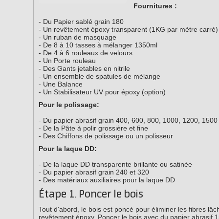
Fournitures :
- Du Papier sablé grain 180
- Un revêtement époxy transparent (1KG par mètre carré)
- Un ruban de masquage
- De 8 à 10 tasses à mélanger 1350ml
- De 4 à 6 rouleaux de velours
- Un Porte rouleau
- Des Gants jetables en nitrile
- Un ensemble de spatules de mélange
- Une Balance
- Un Stabilisateur UV pour époxy (option)
Pour le polissage:
- Du papier abrasif grain 400, 600, 800, 1000, 1200, 1500
- De la Pâte à polir grossière et fine
- Des Chiffons de polissage ou un polisseur
Pour la laque DD:
- De la laque DD transparente brillante ou satinée
- Du papier abrasif grain 240 et 320
- Des matériaux auxiliaires pour la laque DD
Étape 1. Poncer le bois
Tout d'abord, le bois est poncé pour éliminer les fibres l
revêtement époxy. Poncer le bois avec du papier abrasif 15