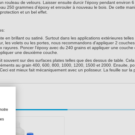
n rouleau de velours. Laisser ensuite durcir l’époxy pendant environ 6
uveau 250 grammes d’époxy et enrouler à nouveau le bois. De cette man
otection et un bel effet.
es:
en brillant ou satiné. Surtout dans les applications extérieures telles
ieur, les volets ou les portes, nous recommandons d'appliquer 2 couche
aux rayures. Poncer l'époxy avec du 240 grains et appliquer une couche
ppliquer une deuxième couche.
fait souvent sur des surfaces plates telles que des dessus de table. Cela
réments au grain 400, 600, 800, 1000, 1200, 1500 et 2000. Ensuite, po
Ceci est mieux fait mécaniquement avec un polisseur. La feuille sur la 
notre
les