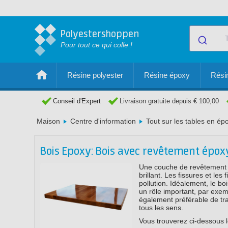
Polyestershoppen
Pour tout ce qui colle !
Résine polyester
Résine époxy
Résin
Conseil d'Expert
Livraison gratuite depuis € 100,00
Maison
Centre d'information
Tout sur les tables en ép
Bois Epoxy: Bois avec revêtement épo
Une couche de revêtement é
brillant. Les fissures et les
pollution. Idéalement, le bois
un rôle important, par exempl
également préférable de tr
tous les sens.
Vous trouverez ci-dessous l