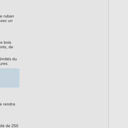
Le ruban
 avec un
e bois
nts, de
émités du
ures.
ge rendra
ité de 250