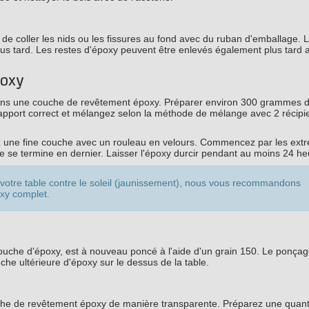
e de coller les nids ou les fissures au fond avec du ruban d'emballage. 
 plus tard. Les restes d'époxy peuvent être enlevés également plus tard
poxy
rons une couche de revêtement époxy. Préparer environ 300 grammes d
pport correct et mélangez selon la méthode de mélange avec 2 récipie
z une fine couche avec un rouleau en velours. Commencez par les extr
ête se termine en dernier. Laisser l'époxy durcir pendant au moins 24 he
otre table contre le soleil (jaunissement), nous vous recommandons
oxy complet.
 couche d'époxy, est à nouveau poncé à l'aide d'un grain 150. Le ponça
ouche ultérieure d'époxy sur le dessus de la table.
uche de revêtement époxy de manière transparente. Préparez une quant