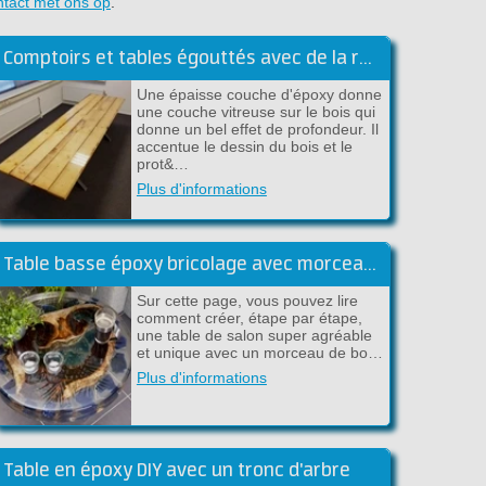
ntact met ons op
.
Comptoirs et tables égouttés avec de la résine époxy
Une épaisse couche d'époxy donne
une couche vitreuse sur le bois qui
donne un bel effet de profondeur. Il
accentue le dessin du bois et le
prot&…
Plus d'informations
Table basse époxy bricolage avec morceau de bois flottant
Sur cette page, vous pouvez lire
comment créer, étape par étape,
une table de salon super agréable
et unique avec un morceau de bo…
Plus d'informations
Table en époxy DIY avec un tronc d'arbre