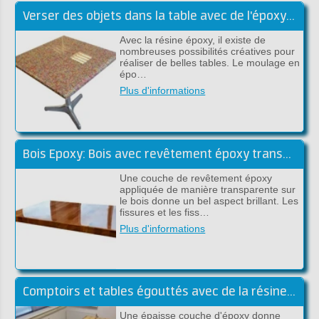
Verser des objets dans la table avec de l'époxy transparent
Avec la résine époxy, il existe de
nombreuses possibilités créatives pour
réaliser de belles tables. Le moulage en
épo…
Plus d'informations
Bois Epoxy: Bois avec revêtement époxy transparent
Une couche de revêtement époxy
appliquée de manière transparente sur
le bois donne un bel aspect brillant. Les
fissures et les fiss…
Plus d'informations
Comptoirs et tables égouttés avec de la résine époxy
Une épaisse couche d'époxy donne