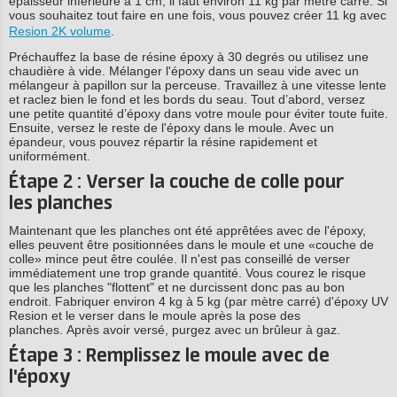
épaisseur inférieure à 1 cm, il faut environ 11 kg par mètre carré. Si
vous souhaitez tout faire en une fois, vous pouvez créer 11 kg avec
Resion 2K volume
.
Préchauffez la base de résine époxy à 30 degrés ou utilisez une
chaudière à vide. Mélanger l'époxy dans un seau vide avec un
mélangeur à papillon sur la perceuse. Travaillez à une vitesse lente
et raclez bien le fond et les bords du seau. Tout d’abord, versez
une petite quantité d’époxy dans votre moule pour éviter toute fuite.
Ensuite, versez le reste de l'époxy dans le moule. Avec un
épandeur, vous pouvez répartir la résine rapidement et
uniformément.
Étape 2 : Verser la couche de colle pour
les planches
Maintenant que les planches ont été apprêtées avec de l'époxy,
elles peuvent être positionnées dans le moule et une «couche de
colle» mince peut être coulée. Il n'est pas conseillé de verser
immédiatement une trop grande quantité. Vous courez le risque
que les planches "flottent" et ne durcissent donc pas au bon
endroit. Fabriquer environ 4 kg à 5 kg (par mètre carré) d'époxy UV
Resion et le verser dans le moule après la pose des
planches. Après avoir versé, purgez avec un brûleur à gaz.
Étape 3 : Remplissez le moule avec de
l'époxy