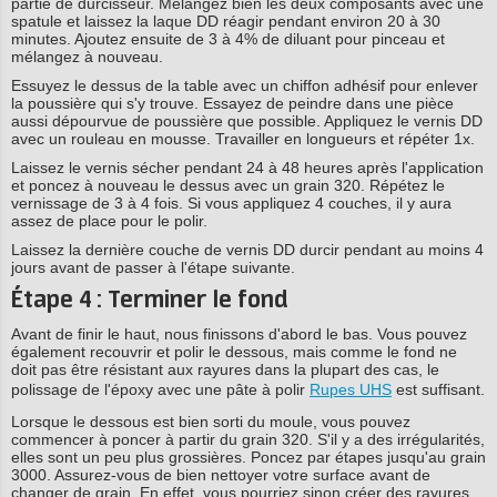
partie de durcisseur. Mélangez bien les deux composants avec une
spatule et laissez la laque DD réagir pendant environ 20 à 30
minutes. Ajoutez ensuite de 3 à 4% de diluant pour pinceau et
mélangez à nouveau.
Essuyez le dessus de la table avec un chiffon adhésif pour enlever
la poussière qui s'y trouve. Essayez de peindre dans une pièce
aussi dépourvue de poussière que possible. Appliquez le vernis DD
avec un rouleau en mousse. Travailler en longueurs et répéter 1x.
Laissez le vernis sécher pendant 24 à 48 heures après l'application
et poncez à nouveau le dessus avec un grain 320. Répétez le
vernissage de 3 à 4 fois. Si vous appliquez 4 couches, il y aura
assez de place pour le polir.
Laissez la dernière couche de vernis DD durcir pendant au moins 4
jours avant de passer à l'étape suivante.
Étape 4 : Terminer le fond
Avant de finir le haut, nous finissons d'abord le bas. Vous pouvez
également recouvrir et polir le dessous, mais comme le fond ne
doit pas être résistant aux rayures dans la plupart des cas, le
polissage de l'époxy avec une pâte à polir
Rupes UHS
est suffisant.
Lorsque le dessous est bien sorti du moule, vous pouvez
commencer à poncer à partir du grain 320. S'il y a des irrégularités,
elles sont un peu plus grossières. Poncez par étapes jusqu'au grain
3000. Assurez-vous de bien nettoyer votre surface avant de
changer de grain. En effet, vous pourriez sinon créer des rayures