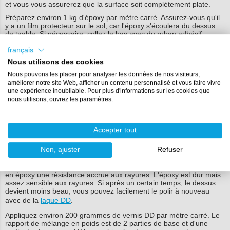
et vous vous assurerez que la surface soit complètement plate.
Préparez environ 1 kg d'époxy par mètre carré. Assurez-vous qu'il
y a un film protecteur sur le sol, car l'époxy s'écoulera du dessus
de taable. Si nécessaire, collez le bas avec du ruban adhésif.
Mélangez bien l'époxy et versez-le sur le plateau. Avec
un
français
épandeur pour époxy
,
vous pouvez bien répartir l’époxy afin qu’il y
Nous utilisons des cookies
ait la même quantité d’époxy partout. Enfin, purgez le tout avec un
brûleur à gaz.
Nous pouvons les placer pour analyser les données de nos visiteurs,
améliorer notre site Web, afficher un contenu personnalisé et vous faire vivre
Permettre à l'époxy de durcir pendant un minimum de 48 heures.
une expérience inoubliable. Pour plus d'informations sur les cookies que
Étape 3 : Finir le dessus de la table avec un
nous utilisons, ouvrez les paramètres.
tronc
Une fois que la planche a été correctement coulée et que l'époxy a
Accepter tout
durci, vous pouvez commencer à poncer et à peindre. Poncez tout
le dessus avec du grain 120 et aller doucement vers le grain 240.
Non, ajuster
Refuser
Nettoyez ensuite soigneusement la surface avec de l'acétone.
La couche de finition et le polissage confèrent à la table à manger
en époxy une résistance accrue aux rayures. L'époxy est dur mais
assez sensible aux rayures. Si après un certain temps, le dessus
devient moins beau, vous pouvez facilement le polir à nouveau
avec de la
laque DD
.
Appliquez environ 200 grammes de vernis DD par mètre carré. Le
rapport de mélange en poids est de 2 parties de base et d'une