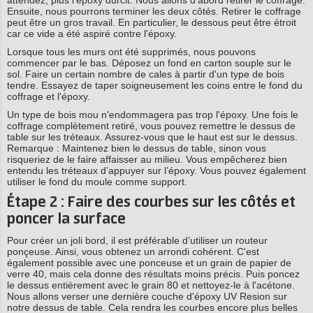
Ensuite, nous pourrons terminer les deux côtés. Retirer le coffrage
peut être un gros travail. En particulier, le dessous peut être étroit
car ce vide a été aspiré contre l'époxy.
Lorsque tous les murs ont été supprimés, nous pouvons
commencer par le bas. Déposez un fond en carton souple sur le
sol. Faire un certain nombre de cales à partir d'un type de bois
tendre. Essayez de taper soigneusement les coins entre le fond du
coffrage et l'époxy.
Un type de bois mou n'endommagera pas trop l'époxy. Une fois le
coffrage complètement retiré, vous pouvez remettre le dessus de
table sur les tréteaux. Assurez-vous que le haut est sur le dessus.
Remarque : Maintenez bien le dessus de table, sinon vous
risqueriez de le faire affaisser au milieu. Vous empêcherez bien
entendu les tréteaux d’appuyer sur l’époxy. Vous pouvez également
utiliser le fond du moule comme support.
Étape 2 : Faire des courbes sur les côtés et
poncer la surface
Pour créer un joli bord, il est préférable d’utiliser un routeur
ponçeuse. Ainsi, vous obtenez un arrondi cohérent. C'est
également possible avec une ponceuse et un grain de papier de
verre 40, mais cela donne des résultats moins précis. Puis poncez
le dessus entièrement avec le grain 80 et nettoyez-le à l'acétone.
Nous allons verser une dernière couche d'époxy UV Resion sur
notre dessus de table. Cela rendra les courbes encore plus belles