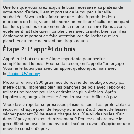
Une fois que vous avez acquis le bois nécessaire au plateau de
votre tronc d’arbre, il est important de le couper à la taille
souhaitée. Si vous allez fabriquer une table à partir de deux
morceaux de bois, vous obtiendrez un meilleur résultat en coupant
les deux planches exactement de la même manière. Nous avons
également fait fabriquer nos planches avec crainte. Bien sûr, il est
également important de faire attention lors de l'achat que les
planches du tronc ne soient pas trop tordues.
Étape 2: L' apprêt du bois
Apprêter le bois est une étape importante pour sceller
complètement le bois. Pour cette raison, on l'appelle "amorçage".
Vous ne le faites pas avec un apprêt quelconque, mais avec
le
Resion UV époxy
Préparer environ 300 grammes de résine de moulage époxy par
mètre carré. Impréniez bien les planches de bois avec l’époxy et
utilisez une brosse pour les endroits les plus difficiles. Après
l'application, purgez la résine à couler avec un brûleur à gaz.
Vous devez répéter ce processus plusieurs fois. Il est préférable de
recouvrir chaque point de l’époxy au moins 2 à 3 fois et de laisser
sécher pendant 24 heures à chaque fois. Y a-t-il des bulles d'air
dans l'époxy après son durcissement ? Poncez d'abord avec le
grain 80 et nettoyez le tout avec de l'acétone avant d'appliquer une
nouvelle couche d'époxy.