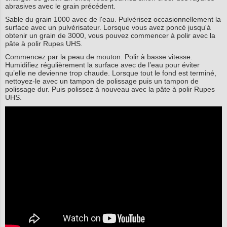
abrasives avec le grain précédent.
Sable du grain 1000 avec de l'eau. Pulvérisez occasionnellement la
surface avec un pulvérisateur. Lorsque vous avez poncé jusqu'à
obtenir un grain de 3000, vous pouvez commencer à polir avec la
pâte à polir Rupes UHS.
Commencez par la peau de mouton. Polir à basse vitesse.
Humidifiez régulièrement la surface avec de l’eau pour éviter
qu’elle ne devienne trop chaude. Lorsque tout le fond est terminé,
nettoyez-le avec un tampon de polissage puis un tampon de
polissage dur. Puis polissez à nouveau avec la pâte à polir Rupes
UHS.