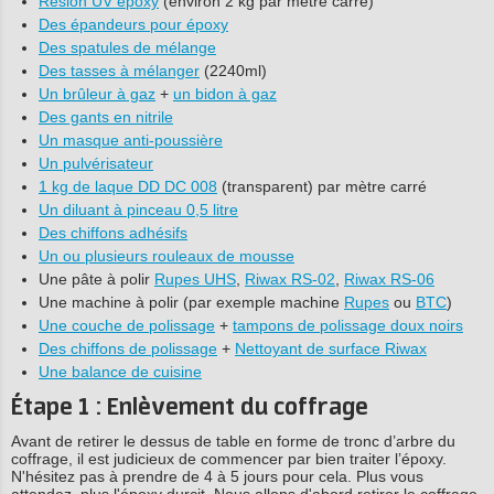
Resion UV époxy
(environ 2 kg par mètre carré)
Des épandeurs pour époxy
Des spatules de mélange
Des tasses à mélanger
(2240ml)
Un brûleur à gaz
+
un bidon à gaz
Des gants en nitrile
Un masque anti-poussière
Un pulvérisateur
1 kg de laque DD DC 008
(transparent) par mètre carré
Un diluant à pinceau 0,5 litre
Des chiffons adhésifs
Un ou plusieurs rouleaux de mousse
Une pâte à polir
Rupes UHS
,
Riwax RS-02
,
Riwax RS-06
Une machine à polir (par exemple machine
Rupes
ou
BTC
)
Une couche de polissage
+
tampons de polissage doux noirs
Des chiffons de polissage
+
Nettoyant de surface Riwax
Une balance de cuisine
Étape 1 : Enlèvement du coffrage
Avant de retirer le dessus de table en forme de tronc d’arbre du
coffrage, il est judicieux de commencer par bien traiter l’époxy.
N'hésitez pas à prendre de 4 à 5 jours pour cela. Plus vous
attendez, plus l'époxy durcit. Nous allons d'abord retirer le coffrage.