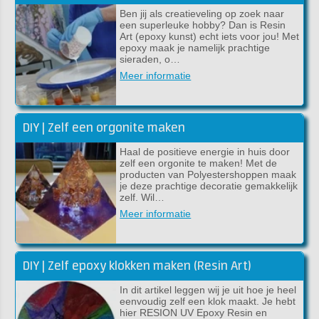
Ben jij als creatieveling op zoek naar
een superleuke hobby? Dan is Resin
Art (epoxy kunst) echt iets voor jou! Met
epoxy maak je namelijk prachtige
sieraden, o…
Meer informatie
DIY | Zelf een orgonite maken
Haal de positieve energie in huis door
zelf een orgonite te maken! Met de
producten van Polyestershoppen maak
je deze prachtige decoratie gemakkelijk
zelf. Wil…
Meer informatie
DIY | Zelf epoxy klokken maken (Resin Art)
In dit artikel leggen wij je uit hoe je heel
eenvoudig zelf een klok maakt. Je hebt
hier RESION UV Epoxy Resin en