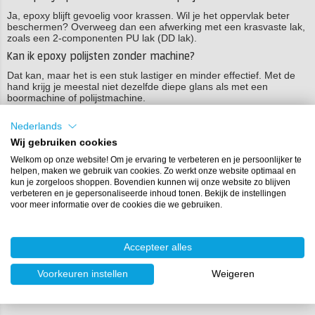
Ja, epoxy blijft gevoelig voor krassen. Wil je het oppervlak beter
beschermen? Overweeg dan een afwerking met een krasvaste lak,
zoals een 2-componenten PU lak (DD lak).
Kan ik epoxy polijsten zonder machine?
Dat kan, maar het is een stuk lastiger en minder effectief. Met de
hand krijg je meestal niet dezelfde diepe glans als met een
boormachine of polijstmachine.
Nederlands
Producten die gebruikt zijn in dit artikel
Wij gebruiken cookies
Welkom op onze website! Om je ervaring te verbeteren en je persoonlijker te
Product 1 van de 9
helpen, maken we gebruik van cookies. Zo werkt onze website optimaal en
kun je zorgeloos shoppen. Bovendien kunnen wij onze website zo blijven
verbeteren en je gepersonaliseerde inhoud tonen. Bekijk de instellingen
voor meer informatie over de cookies die we gebruiken.
Accepteer alles
Voorkeuren instellen
Weigeren