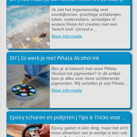
Je ziet het tegenwoordig veel
voorbijkomen: prachtige schilderijen,
tafels, onderzetters, schaaltjes of
andere Resin Art creaties met een
'beach look' (strand e…
Meer informatie
DIY | Zo werk je met Piñata Alcohol Ink
Ben je al bekend met onze Piñata
Alcohol Ink pigmenten? In dit artikel
lees je alles over deze schitterende
pigmenten. Wij vertellen je wat Piñata…
Meer informatie
Epoxy schuren en polijsten | Tips & Tricks voor een glanzend resultaat
Epoxy gieten is één ding, maar het écht
mooi afwerken van je werkje is een vak