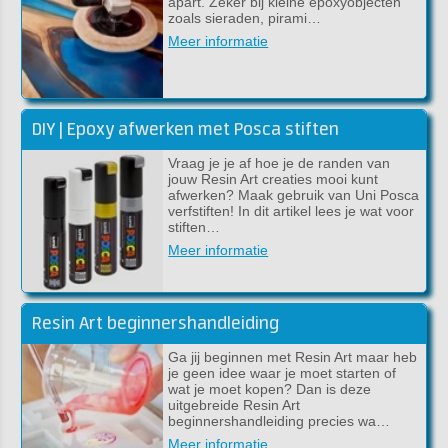
apart. Zeker bij kleine epoxyobjecten
zoals sieraden, pirami…
Meer informatie
DIY | Epoxy afwerken met Posca stiften
Vraag je je af hoe je de randen van
jouw Resin Art creaties mooi kunt
afwerken? Maak gebruik van Uni Posca
verfstiften! In dit artikel lees je wat voor
stiften…
Meer informatie
Resin Art beginnershandleiding
Ga jij beginnen met Resin Art maar heb
je geen idee waar je moet starten of
wat je moet kopen? Dan is deze
uitgebreide Resin Art
beginnershandleiding precies wa…
Meer informatie