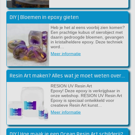
DIY | Bloemen in epoxy gieten
Heb je het al eens voorbij zien komen?
Een prachtige kubus of sierobject met
daarin gedroogde bloemen, gevangen
in kristalheldere epoxy. Deze techniek
word…
Meer informatie
Resin Art maken? Alles wat je moet weten over RESION UV Resin Art Epoxy
RESION UV Resin Art
Epoxy! Deze epoxy is verkrijgbaar in
onze webshop. RESION UV Resin Art
Epoxy is speciaal ontwikkeld voor
creatieve Resin Art kunst…
Meer informatie
DIY | Hoe maak je een Ocean Resin Art schilderij?