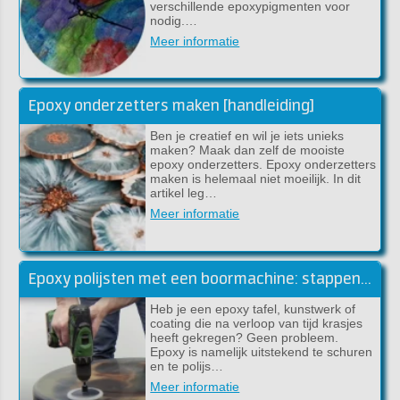
verschillende epoxypigmenten voor
nodig.…
Meer informatie
Epoxy onderzetters maken [handleiding]
Ben je creatief en wil je iets unieks
maken? Maak dan zelf de mooiste
epoxy onderzetters. Epoxy onderzetters
maken is helemaal niet moeilijk. In dit
artikel leg…
Meer informatie
Epoxy polijsten met een boormachine: stappenplan voor een perfect glanzend resultaat
Heb je een epoxy tafel, kunstwerk of
coating die na verloop van tijd krasjes
heeft gekregen? Geen probleem.
Epoxy is namelijk uitstekend te schuren
en te polijs…
Meer informatie