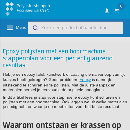
Polyestershoppen
0
Voor alles wat kleeft!
Menu
Zoek een product of handleiding
Epoxy polijsten met een boormachine:
stappenplan voor een perfect glanzend
resultaat
Heb je een epoxy tafel, kunstwerk of coating die na verloop van tijd
krasjes heeft gekregen? Geen probleem.
Epoxy
is namelijk
uitstekend te schuren en te polijsten. Met de juiste aanpak en
materialen herstel je eenvoudig de originele hoogglans.
In dit artikel lees je stap voor stap hoe je epoxy kunt schuren en
polijsten met een boormachine. Ook leggen we uit welke materialen
je nodig hebt en waar je op moet letten voor het beste resultaat.
Waarom ontstaan er krassen op