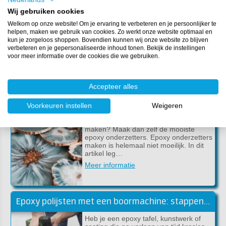
DIY | Zelf epoxy klokken maken (Resin Art)
Wij gebruiken cookies
In dit artikel leggen wij je uit hoe je heel
Welkom op onze website! Om je ervaring te verbeteren en je persoonlijker te
eenvoudig zelf een klok maakt. Je hebt
helpen, maken we gebruik van cookies. Zo werkt onze website optimaal en
hier RESION UV Epoxy Resin en
kun je zorgeloos shoppen. Bovendien kunnen wij onze website zo blijven
verschillende epoxypigmenten voor
verbeteren en je gepersonaliseerde inhoud tonen. Bekijk de instellingen
nodig.…
voor meer informatie over de cookies die we gebruiken.
Meer informatie
Accepteer alles
Epoxy onderzetters maken [handleiding]
Voorkeuren instellen
Weigeren
Ben je creatief en wil je iets unieks
maken? Maak dan zelf de mooiste
epoxy onderzetters. Epoxy onderzetters
maken is helemaal niet moeilijk. In dit
artikel leg…
Meer informatie
Epoxy polijsten met een boormachine: stappenplan voor een perfect glanzend resultaat
Heb je een epoxy tafel, kunstwerk of