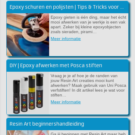
Epoxy schuren en polijsten | Tips & Tricks voor een glanzend resultaat
Epoxy gieten is één ding, maar het écht
mooi afwerken van je werkje is een vak
apart. Zeker bij kleine epoxyobjecten
zoals sieraden, pirami…
Meer informatie
DIY | Epoxy afwerken met Posca stiften
Vraag je je af hoe je de randen van
jouw Resin Art creaties mooi kunt
afwerken? Maak gebruik van Uni Posca
verfstiften! In dit artikel lees je wat voor
stiften…
Meer informatie
Resin Art beginnershandleiding
Ga jij beginnen met Resin Art maar heb