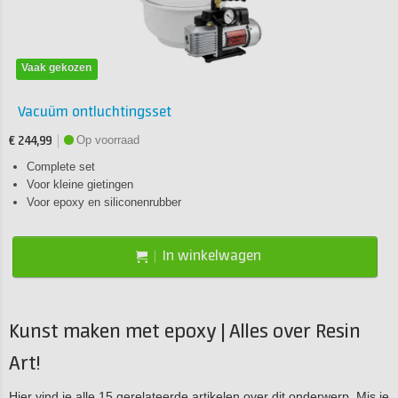
Vaak gekozen
Vacuüm ontluchtingsset
Op voorraad
€ 244,99
Complete set
Voor kleine gietingen
Voor epoxy en siliconenrubber
In winkelwagen
Kunst maken met epoxy | Alles over Resin
Art!
Hier vind je alle 15 gerelateerde artikelen over dit onderwerp. Mis je