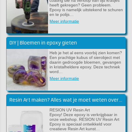
coating die na verloop van tijd krasjes
heeft gekregen? Geen probleem.
Epoxy is namelijk uitstekend te schuren
en te polijs…
Meer informatie
DIY | Bloemen in epoxy gieten
Heb je het al eens voorbij zien komen?
Een prachtige kubus of sierobject met
daarin gedroogde bloemen, gevangen
in kristalheldere epoxy. Deze techniek
word…
Meer informatie
Resin Art maken? Alles wat je moet weten over RESION UV Resin Art Epoxy
RESION UV Resin Art
Epoxy! Deze epoxy is verkrijgbaar in
onze webshop. RESION UV Resin Art
Epoxy is speciaal ontwikkeld voor
creatieve Resin Art kunst…