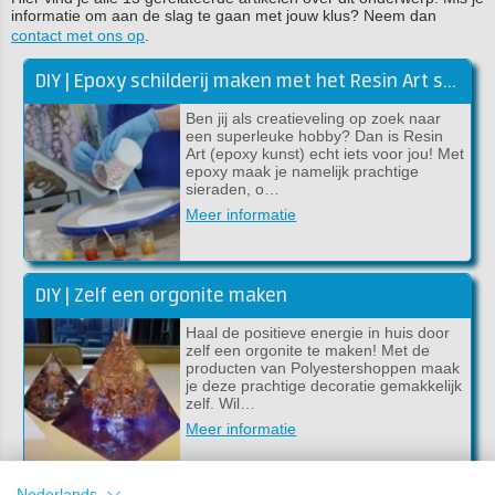
informatie om aan de slag te gaan met jouw klus? Neem dan
contact met ons op
.
DIY | Epoxy schilderij maken met het Resin Art starterspakket
Ben jij als creatieveling op zoek naar
een superleuke hobby? Dan is Resin
Art (epoxy kunst) echt iets voor jou! Met
epoxy maak je namelijk prachtige
sieraden, o…
Meer informatie
DIY | Zelf een orgonite maken
Haal de positieve energie in huis door
zelf een orgonite te maken! Met de
producten van Polyestershoppen maak
je deze prachtige decoratie gemakkelijk
zelf. Wil…
Meer informatie
Nederlands