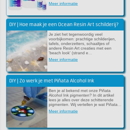
Meer informatie
DIY | Hoe maak je een Ocean Resin Art schilderij?
Je ziet het tegenwoordig veel
voorbijkomen: prachtige schilderijen,
tafels, onderzetters, schaaltjes of
andere Resin Art creaties met een
'beach look' (strand e…
Meer informatie
DIY | Zo werk je met Piñata Alcohol Ink
Ben je al bekend met onze Piñata
Alcohol Ink pigmenten? In dit artikel
lees je alles over deze schitterende
pigmenten. Wij vertellen je wat Piñata…
Meer informatie