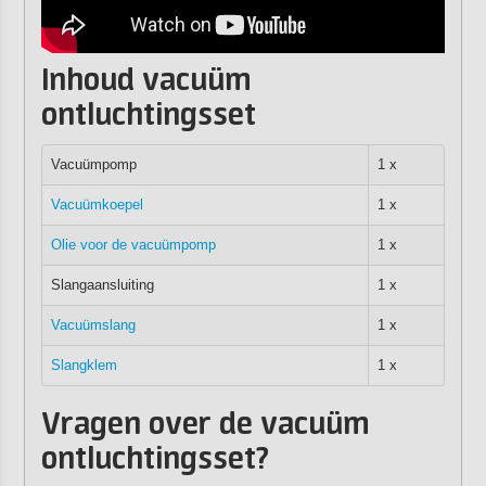
Inhoud vacuüm
ontluchtingsset
Vacuümpomp
1 x
Vacuümkoepel
1 x
Olie voor de vacuümpomp
1 x
Slangaansluiting
1 x
Vacuümslang
1 x
Slangklem
1 x
Vragen over de vacuüm
ontluchtingsset?