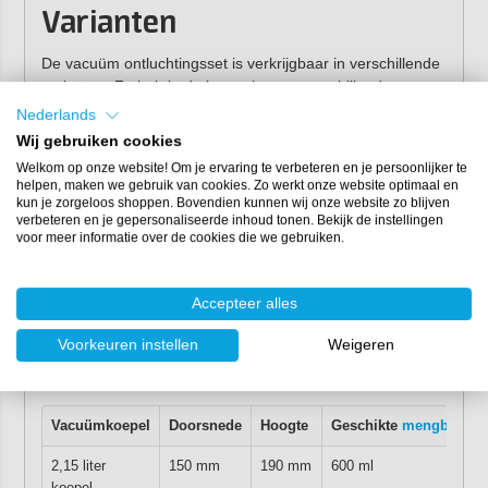
Varianten
De vacuüm ontluchtingsset is verkrijgbaar in verschillende
varianten. Zo heb je de keus uit twee verschillende
vacuümpompen en twee verschillende maten
Nederlands
vacuümkoepels.
Wij gebruiken cookies
Welkom op onze website! Om je ervaring te verbeteren en je persoonlijker te
BILTEC Vacuümpomp (standaard)
helpen, maken we gebruik van cookies. Zo werkt onze website optimaal en
Een eenvoudige pomp met een capaciteit van 2,5
kun je zorgeloos shoppen. Bovendien kunnen wij onze website zo blijven
3
m
/h.
verbeteren en je gepersonaliseerde inhoud tonen. Bekijk de instellingen
voor meer informatie over de cookies die we gebruiken.
BILTEC Vacuümpomp (met manometer)
Deze pomp beschikt over een manometer
(vacuümmeter) om zo de behaalde druk nauwkeurig
Accepteer alles
te registreren. Bovendien heeft deze pomp een klep
die sluit als de pomp wordt uitgezet. Dit voorkomt dat
Voorkeuren instellen
Weigeren
olie uit de pomp de slang in kan lopen. Deze pomp
3
beschikt over een capaciteit van 2,5 m
/h.
*
Vacuümkoepel
Doorsnede
Hoogte
Geschikte
mengbeker
2,15 liter
150 mm
190 mm
600 ml
koepel