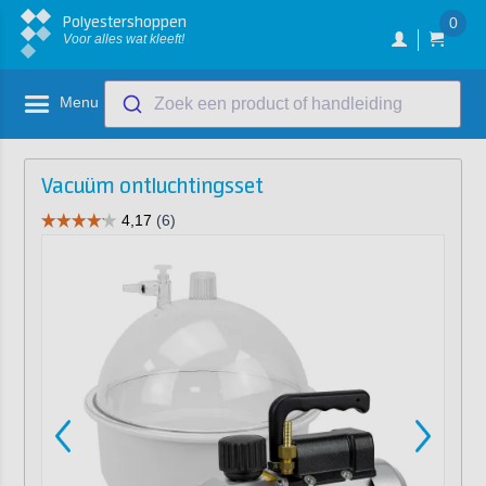
Polyestershoppen
0
Voor alles wat kleeft!
Menu
Zoek een product of handleiding
Vacuüm ontluchtingsset