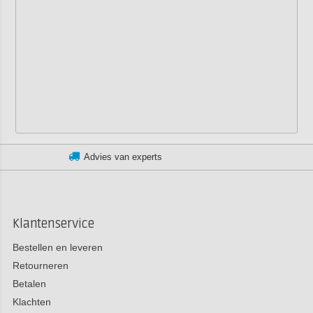
rts
Klantenservice:
+3185
Klantenservice
Bestellen en leveren
Retourneren
Betalen
Klachten