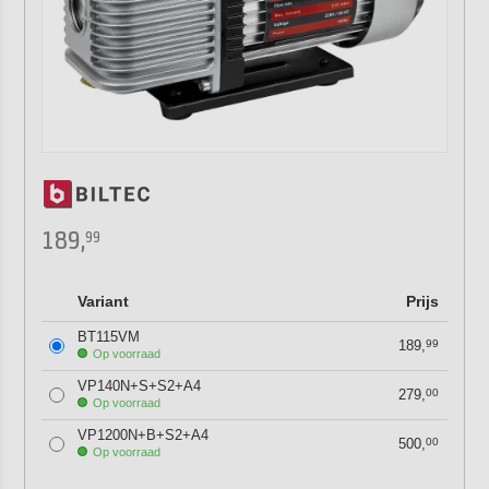
189,
99
Variant
Prijs
BT115VM
189,
99
Op voorraad
VP140N+S+S2+A4
279,
00
Op voorraad
VP1200N+B+S2+A4
500,
00
Op voorraad