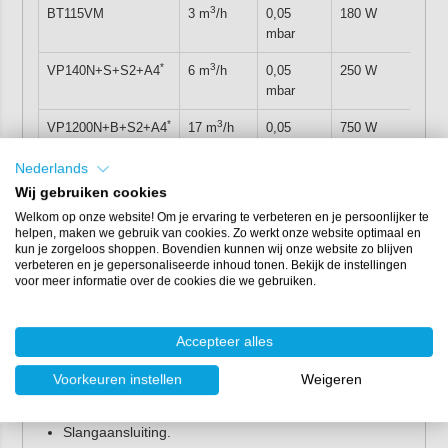
3
BT115VM
3 m
/h
0,05
180 W
4 kg
mbar
*
3
VP140N+S+S2+A4
6 m
/h
0,05
250 W
7 kg
mbar
*
3
VP1200N+B+S2+A4
17 m
/h
0,05
750 W
14,5
mbar
Nederlands
Wij gebruiken cookies
*
Uitleg extra functies
Welkom op onze website! Om je ervaring te verbeteren en je persoonlijker te
helpen, maken we gebruik van cookies. Zo werkt onze website optimaal en
S
- klein uitlaatfilter (Small)
kun je zorgeloos shoppen. Bovendien kunnen wij onze website zo blijven
B
- groot uitlaatfilter (Big)
verbeteren en je gepersonaliseerde inhoud tonen. Bekijk de instellingen
voor meer informatie over de cookies die we gebruiken.
S2
- vacuümmeter
A4
- vacuümklep
Leveringsomvang
Accepteer alles
Voorkeuren instellen
Weigeren
Vacuümpomp.
Vacuümolie.
Slangaansluiting.