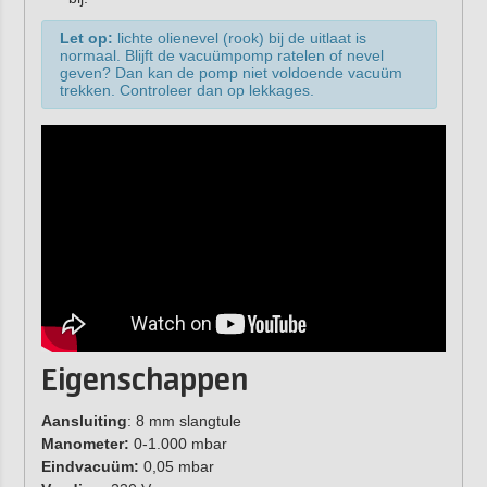
Let op:
lichte olienevel (rook) bij de uitlaat is
normaal. Blijft de vacuümpomp ratelen of nevel
geven? Dan kan de pomp niet voldoende vacuüm
trekken. Controleer dan op lekkages.
Eigenschappen
Aansluiting
: 8 mm slangtule
Manometer:
0-1.000 mbar
Eindvacuüm:
0,05 mbar