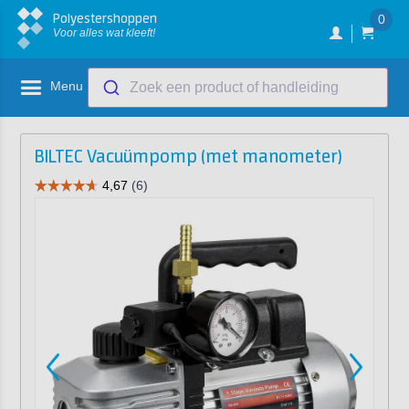
Polyestershoppen
0
Voor alles wat kleeft!
Menu
Zoek een product of handleiding
BILTEC Vacuümpomp (met manometer)