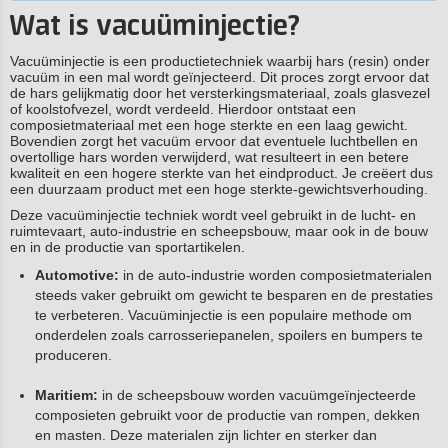
Wat is vacuüminjectie?
Vacuüminjectie is een productietechniek waarbij hars (resin) onder
vacuüm in een mal wordt geïnjecteerd. Dit proces zorgt ervoor dat
de hars gelijkmatig door het versterkingsmateriaal, zoals glasvezel
of koolstofvezel, wordt verdeeld. Hierdoor ontstaat een
composietmateriaal met een hoge sterkte en een laag gewicht.
Bovendien zorgt het vacuüm ervoor dat eventuele luchtbellen en
overtollige hars worden verwijderd, wat resulteert in een betere
kwaliteit en een hogere sterkte van het eindproduct. Je creëert dus
een duurzaam product met een hoge sterkte-gewichtsverhouding.
Deze vacuüminjectie techniek wordt veel gebruikt in de lucht- en
ruimtevaart, auto-industrie en scheepsbouw, maar ook in de bouw
en in de productie van sportartikelen.
Automotive:
in de auto-industrie worden composietmaterialen
steeds vaker gebruikt om gewicht te besparen en de prestaties
te verbeteren. Vacuüminjectie is een populaire methode om
onderdelen zoals carrosseriepanelen, spoilers en bumpers te
produceren.
Maritiem:
in de scheepsbouw worden vacuümgeïnjecteerde
composieten gebruikt voor de productie van rompen, dekken
en masten. Deze materialen zijn lichter en sterker dan