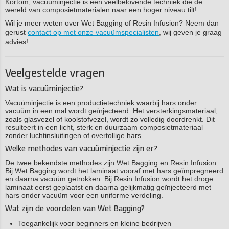
Kortom, vacuüminjectie is een veelbelovende techniek die de
wereld van composietmaterialen naar een hoger niveau tilt!
Wil je meer weten over Wet Bagging of Resin Infusion? Neem dan
gerust
contact op met onze vacuümspecialisten
, wij geven je graag
advies!
Veelgestelde vragen
Wat is vacuüminjectie?
Vacuüminjectie is een productietechniek waarbij hars onder
vacuüm in een mal wordt geïnjecteerd. Het versterkingsmateriaal,
zoals glasvezel of koolstofvezel, wordt zo volledig doordrenkt. Dit
resulteert in een licht, sterk en duurzaam composietmateriaal
zonder luchtinsluitingen of overtollige hars.
Welke methodes van vacuüminjectie zijn er?
De twee bekendste methodes zijn Wet Bagging en Resin Infusion.
Bij Wet Bagging wordt het laminaat vooraf met hars geïmpregneerd
en daarna vacuüm getrokken. Bij Resin Infusion wordt het droge
laminaat eerst geplaatst en daarna gelijkmatig geïnjecteerd met
hars onder vacuüm voor een uniforme verdeling.
Wat zijn de voordelen van Wet Bagging?
Toegankelijk voor beginners en kleine bedrijven