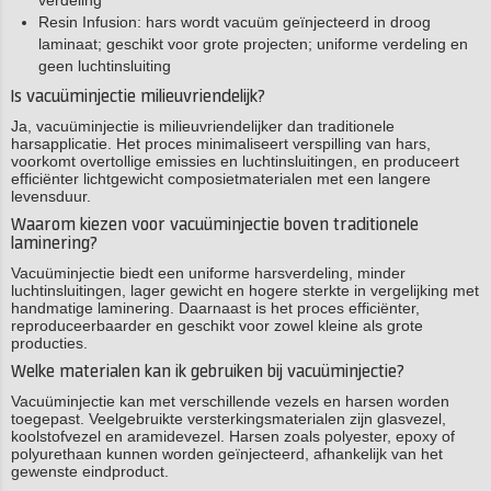
verdeling
Resin Infusion: hars wordt vacuüm geïnjecteerd in droog
laminaat; geschikt voor grote projecten; uniforme verdeling en
geen luchtinsluiting
Is vacuüminjectie milieuvriendelijk?
Ja, vacuüminjectie is milieuvriendelijker dan traditionele
harsapplicatie. Het proces minimaliseert verspilling van hars,
voorkomt overtollige emissies en luchtinsluitingen, en produceert
efficiënter lichtgewicht composietmaterialen met een langere
levensduur.
Waarom kiezen voor vacuüminjectie boven traditionele
laminering?
Vacuüminjectie biedt een uniforme harsverdeling, minder
luchtinsluitingen, lager gewicht en hogere sterkte in vergelijking met
handmatige laminering. Daarnaast is het proces efficiënter,
reproduceerbaarder en geschikt voor zowel kleine als grote
producties.
Welke materialen kan ik gebruiken bij vacuüminjectie?
Vacuüminjectie kan met verschillende vezels en harsen worden
toegepast. Veelgebruikte versterkingsmaterialen zijn glasvezel,
koolstofvezel en aramidevezel. Harsen zoals polyester, epoxy of
polyurethaan kunnen worden geïnjecteerd, afhankelijk van het
gewenste eindproduct.