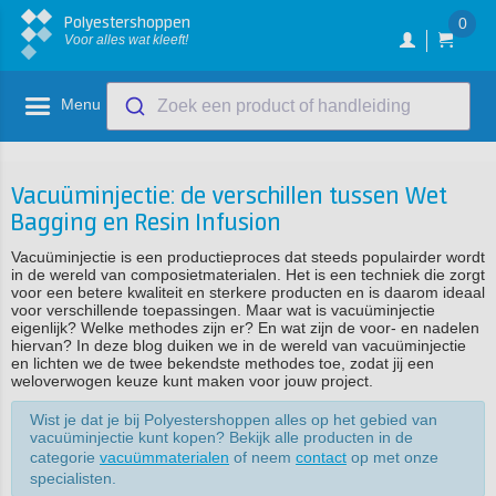
Polyestershoppen
0
Voor alles wat kleeft!
Menu
Zoek een product of handleiding
Vacuüminjectie: de verschillen tussen Wet
Bagging en Resin Infusion
Vacuüminjectie is een productieproces dat steeds populairder wordt
in de wereld van composietmaterialen. Het is een techniek die zorgt
voor een betere kwaliteit en sterkere producten en is daarom ideaal
voor verschillende toepassingen. Maar wat is vacuüminjectie
eigenlijk? Welke methodes zijn er? En wat zijn de voor- en nadelen
hiervan? In deze blog duiken we in de wereld van vacuüminjectie
en lichten we de twee bekendste methodes toe, zodat jij een
weloverwogen keuze kunt maken voor jouw project.
Wist je dat je bij Polyestershoppen alles op het gebied van
vacuüminjectie kunt kopen? Bekijk alle producten in de
categorie
vacuümmaterialen
of neem
contact
op met onze
specialisten.