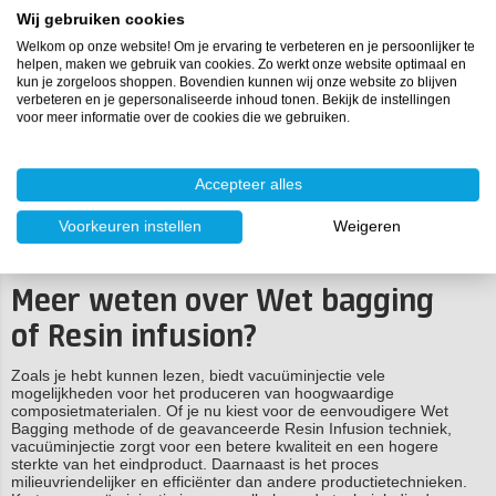
Hars wordt handmatig op de
Hars wordt door de vezels
Wij gebruiken cookies
vezels aangebracht.
getrokken door het
Welkom op onze website! Om je ervaring te verbeteren en je persoonlijker te
vacuümproces. Dit zorgt voor
helpen, maken we gebruik van cookies. Zo werkt onze website optimaal en
een gelijkmatige verdeling zonder
kun je zorgeloos shoppen. Bovendien kunnen wij onze website zo blijven
luchtinsluiting.
verbeteren en je gepersonaliseerde inhoud tonen. Bekijk de instellingen
voor meer informatie over de cookies die we gebruiken.
Lucht wordt uit het laminaat
Lucht wordt uit het laminaat
verwijderd na het
verwijderd tijdens het injecteren.
aanbrengen van de hars.
Accepteer alles
Vaak toegepast bij kleine
Vaak toegepast bij grote
Voorkeuren instellen
Weigeren
projecten.
projecten.
Meer weten over Wet bagging
of
Resin infusion
?
Zoals je hebt kunnen lezen, biedt vacuüminjectie vele
mogelijkheden voor het produceren van hoogwaardige
composietmaterialen. Of je nu kiest voor de eenvoudigere Wet
Bagging methode of de geavanceerde Resin Infusion techniek,
vacuüminjectie zorgt voor een betere kwaliteit en een hogere
sterkte van het eindproduct. Daarnaast is het proces
milieuvriendelijker en efficiënter dan andere productietechnieken.