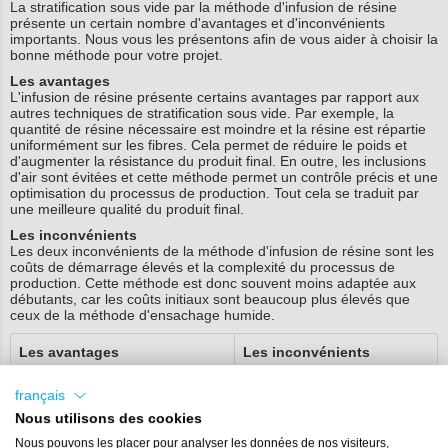
La stratification sous vide par la méthode d'infusion de résine
présente un certain nombre d'avantages et d'inconvénients
importants. Nous vous les présentons afin de vous aider à choisir la
bonne méthode pour votre projet.
Les avantages
L'infusion de résine présente certains avantages par rapport aux
autres techniques de stratification sous vide. Par exemple, la
quantité de résine nécessaire est moindre et la résine est répartie
uniformément sur les fibres. Cela permet de réduire le poids et
d'augmenter la résistance du produit final. En outre, les inclusions
d'air sont évitées et cette méthode permet un contrôle précis et une
optimisation du processus de production. Tout cela se traduit par
une meilleure qualité du produit final.
Les inconvénients
Les deux inconvénients de la méthode d'infusion de résine sont les
coûts de démarrage élevés et la complexité du processus de
production. Cette méthode est donc souvent moins adaptée aux
débutants, car les coûts initiaux sont beaucoup plus élevés que
ceux de la méthode d'ensachage humide.
Les avantages
Les inconvénients
Distribution uniforme de la
Processus de production
français
résine
plus complexe
Nous utilisons des cookies
Nous pouvons les placer pour analyser les données de nos visiteurs,
Pas de risque d'inclusion d'air
Coûts de démarrage plus