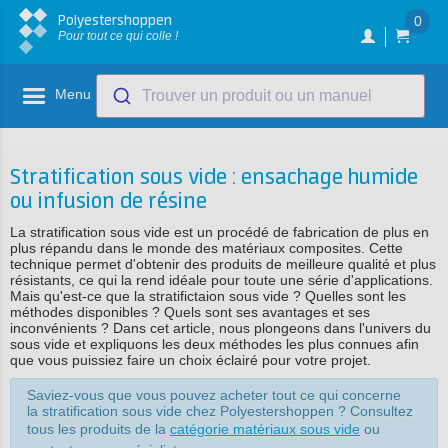
Polyestershoppen
0
Pour tout ce qui colle !
Menu
Trouver un produit ou un manuel
Stratification sous vide : ensachage humide
ou infusion de résine
La stratification sous vide est un procédé de fabrication de plus en
plus répandu dans le monde des matériaux composites. Cette
technique permet d'obtenir des produits de meilleure qualité et plus
résistants, ce qui la rend idéale pour toute une série d'applications.
Mais qu'est-ce que la stratifictaion sous vide ? Quelles sont les
méthodes disponibles ? Quels sont ses avantages et ses
inconvénients ? Dans cet article, nous plongeons dans l'univers du
sous vide et expliquons les deux méthodes les plus connues afin
que vous puissiez faire un choix éclairé pour votre projet.
Saviez-vous que vous pouvez acheter tout ce qui concerne
la stratification sous vide chez Polyestershoppen ? Consultez
tous les produits de la
catégorie matériaux sous vide
ou