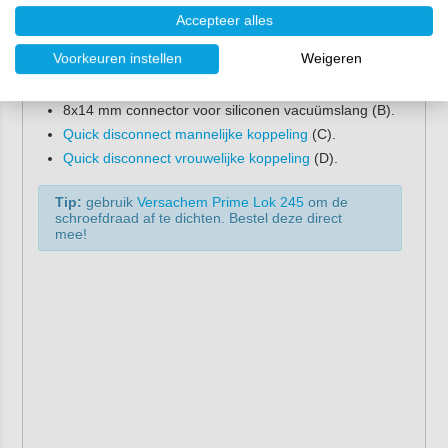
Type:
SK2VV260-7RD25BSP
Accepteer alles
Opties
Voorkeuren instellen
Weigeren
10x12 mm connector voor harde vacuümslang (A).
8x14 mm connector voor siliconen vacuümslang (B).
Quick disconnect mannelijke koppeling
(C).
Quick disconnect vrouwelijke koppeling
(D).
Tip:
gebruik
Versachem Prime Lok 245
om de
schroefdraad af te dichten. Bestel deze direct
mee!