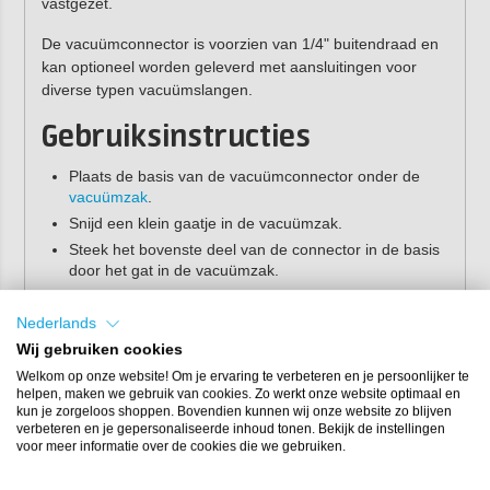
vastgezet.
De vacuümconnector is voorzien van 1/4" buitendraad en
kan optioneel worden geleverd met aansluitingen voor
diverse typen vacuümslangen.
Gebruiksinstructies
Plaats de basis van de vacuümconnector onder de
vacuümzak
.
Snijd een klein gaatje in de vacuümzak.
Steek het bovenste deel van de connector in de basis
door het gat in de vacuümzak.
Draai het bovenste deel van de connector vast.
Nederlands
Eigenschappen
Wij gebruiken cookies
Welkom op onze website! Om je ervaring te verbeteren en je persoonlijker te
Materiaal:
aluminium
helpen, maken we gebruik van cookies. Zo werkt onze website optimaal en
Materiaalsoort O-ringafdichtingen:
siliconenrubber
kun je zorgeloos shoppen. Bovendien kunnen wij onze website zo blijven
Maximale temperatuur:
260°C
verbeteren en je gepersonaliseerde inhoud tonen. Bekijk de instellingen
voor meer informatie over de cookies die we gebruiken.
Maat:
2,5 inch (6,35 cm)
Aansluiting:
1/4" BSP buitendraad