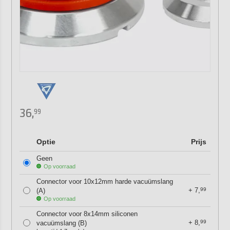
36,
99
Optie
Prijs
Geen
Op voorraad
Connector voor 10x12mm harde vacuümslang
+
7,
99
(A)
Op voorraad
Connector voor 8x14mm siliconen
+
8,
99
vacuümslang (B)