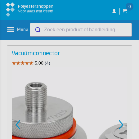
Polyestershoppen
0
Voor alles wat kleeft!
Menu
Zoek een product of handleiding
Vacuümconnector