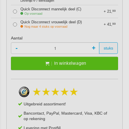
Levertijd 4-7 werkdagen
Quick Disconnect mannelijk deel (C)
+
21,
99
Op voorraad
Quick Disconnect vrouwelijk deel (D)
+
41,
99
Nog maar 4 stuks op voorraad
Aantal
-
+
stuks
In winkelwagen
Uitgebreid assortiment!
Bancontact, PayPal, Mastercard, Visa, KBC of
op rekening
Levering met PostNL