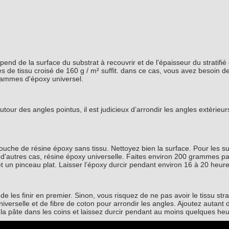
end de la surface du substrat à recouvrir et de l'épaisseur du stratifié
s de tissu croisé de 160 g / m² suffit. dans ce cas, vous avez besoin d
rammes d'époxy universel.
utour des angles pointus, il est judicieux d’arrondir les angles extérieur
che de résine époxy sans tissu. Nettoyez bien la surface. Pour les s
ans d'autres cas, résine époxy universelle. Faites environ 200 grammes p
t un pinceau plat. Laisser l’époxy durcir pendant environ 16 à 20 heure
 de les finir en premier. Sinon, vous risquez de ne pas avoir le tissu stra
verselle et de fibre de coton pour arrondir les angles. Ajoutez autant d
 la pâte dans les coins et laissez durcir pendant au moins quelques heu