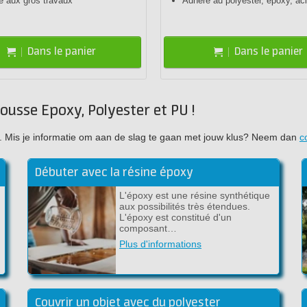
é aux gros travaux
Adhère au polyester, époxy, aci
Dans le panier
Dans le panier
ousse Epoxy, Polyester et PU !
ujet. Mis je informatie om aan de slag te gaan met jouw klus? Neem dan
c
Débuter avec la résine époxy
L'époxy est une résine synthétique
aux possibilités très étendues.
L'époxy est constitué d'un
composant…
Plus d'informations
Couvrir un objet avec du polyester