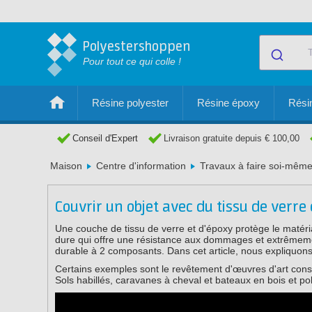
Polyestershoppen
Pour tout ce qui colle !
Résine polyester
Résine époxy
Résin
Conseil d'Expert
Livraison gratuite depuis € 100,00
Maison
Centre d'information
Travaux à faire soi-même
Couvrir un objet avec du tissu de verre 
Une couche de tissu de verre et d'époxy protège le matéria
dure qui offre une résistance aux dommages et extrêmemen
durable à 2 composants. Dans cet article, nous expliquo
Certains exemples sont le revêtement d'œuvres d'art cons
Sols habillés, caravanes à cheval et bateaux en bois et pol