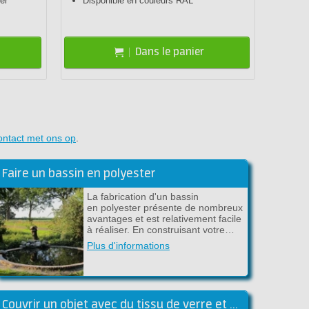
er
Disponible en couleurs RAL
Idéa
Dans le panier
ontact met ons op
.
Faire un bassin en polyester
La fabrication d'un bassin
en polyester présente de nombreux
avantages et est relativement facile
à réaliser. En construisant votre…
Plus d'informations
Couvrir un objet avec du tissu de verre et de l'époxy