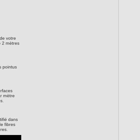
 de votre
e 2 mètres
s pointus
urfaces
ar mètre
s.
tifié dans
e fibres
res.