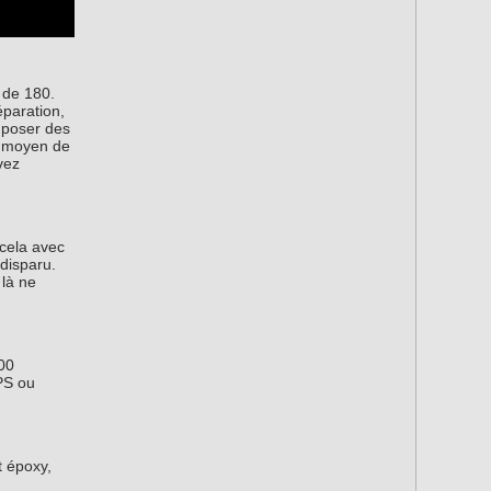
 de 180.
éparation,
e poser des
n moyen de
vez
 cela avec
 disparu.
 là ne
300
PS ou
t époxy,