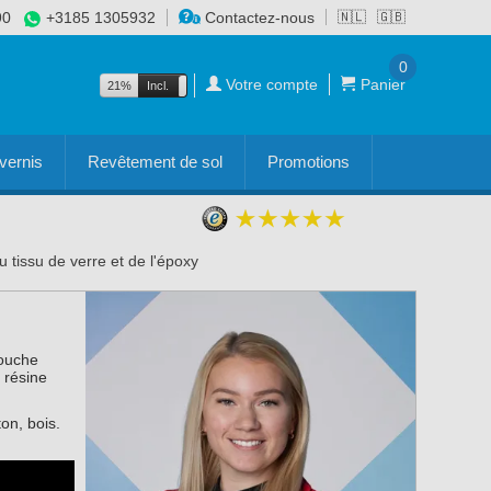
90
+3185 1305932
Contactez-nous
🇳🇱
🇬🇧
0
Votre compte
Panier
21%
Incl.
Excl.
vernis
Revêtement de sol
Promotions
u tissu de verre et de l'époxy
couche
 résine
on, bois.