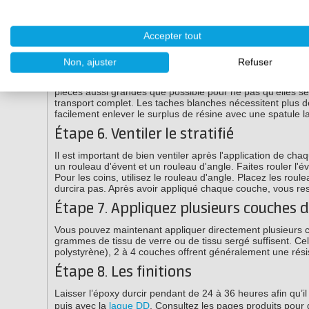
Étape 5. Laminage du tissu de verre av
Accepter tout
La couche précédente d'époxy a-t-elle été appliquée il y 
Non, ajuster
Refuser
Après le nettoyage de la surface, vous pouvez produire en
mouillez le substrat avec de l'époxy à l'aide d'un rouleau
pièces aussi grandes que possible pour ne pas qu'elles s
transport complet. Les taches blanches nécessitent plus de
facilement enlever le surplus de résine avec une spatule 
Étape 6. Ventiler le stratifié
Il est important de bien ventiler après l'application de c
un rouleau d'évent et un rouleau d'angle. Faites rouler l'éve
Pour les coins, utilisez le rouleau d'angle. Placez les roul
durcira pas. Après avoir appliqué chaque couche, vous re
Étape 7. Appliquez plusieurs couches d
Vous pouvez maintenant appliquer directement plusieurs c
grammes de tissu de verre ou de tissu sergé suffisent. C
polystyrène), 2 à 4 couches offrent généralement une rési
Étape 8. Les finitions
Laisser l’époxy durcir pendant de 24 à 36 heures afin qu’i
puis avec la
laque DD
. Consultez les pages produits pour d