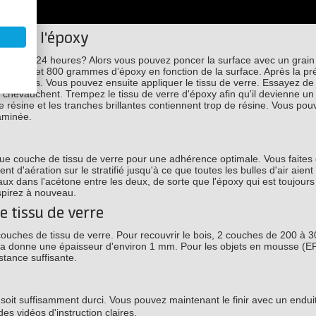
ec de l'époxy
a plus de 24 heures? Alors vous pouvez poncer la surface avec un grain
tre 300 et 800 grammes d’époxy en fonction de la surface. Après la pr
 en velours. Vous pouvez ensuite appliquer le tissu de verre. Essayez d
e chevauchent. Trempez le tissu de verre d'époxy afin qu'il devienne u
 résine et les tranches brillantes contiennent trop de résine. Vous pou
laminée.
haque couche de tissu de verre pour une adhérence optimale. Vous faites
nt d'aération sur le stratifié jusqu'à ce que toutes les bulles d'air aient
eaux dans l'acétone entre les deux, de sorte que l'époxy qui est toujours
spirez à nouveau.
e tissu de verre
ouches de tissu de verre. Pour recouvrir le bois, 2 couches de 200 à 
ela donne une épaisseur d'environ 1 mm. Pour les objets en mousse (E
stance suffisante.
l soit suffisamment durci. Vous pouvez maintenant le finir avec un endui
es vidéos d'instruction claires.