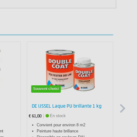
Souvent choisi
Souven
DE IJSSEL Laque PU brillante 1 kg
Tissu 
En stock
€ 61,00
€ 10,99
Convient pour environ 8 m2
Avec
nt
Peinture haute brillance
Moin