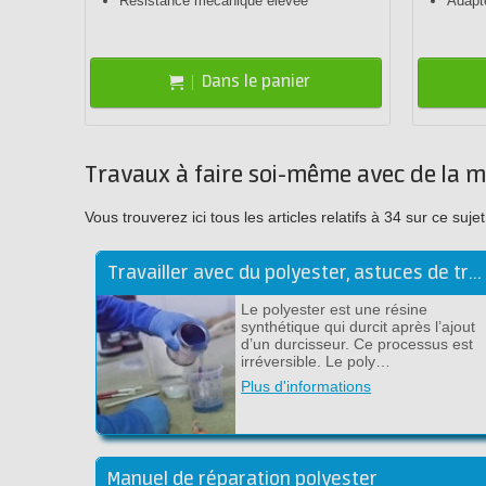
Résistance mécanique élevée
Adapt
Dans le panier
Travaux à faire soi-même avec de la m
Vous trouverez ici tous les articles relatifs à 34 sur ce s
Travailler avec du polyester, astuces de travail de la résine polyester
Le polyester est une résine
synthétique qui durcit après l’ajout
d’un durcisseur. Ce processus est
irréversible. Le poly…
Plus d'informations
Manuel de réparation polyester