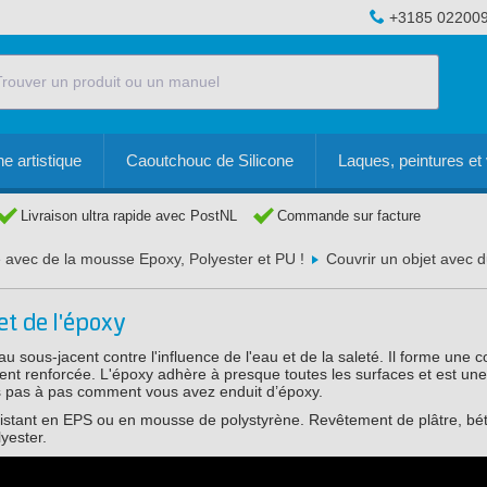
+3185 02200
e artistique
Caoutchouc de Silicone
Laques, peintures et 
Livraison ultra rapide avec PostNL
Commande sur facture
 avec de la mousse Epoxy, Polyester et PU !
Couvrir un objet avec d
et de l'époxy
u sous-jacent contre l'influence de l'eau et de la saleté. Il forme une 
t renforcée. L'époxy adhère à presque toutes les surfaces et est une
ns pas à pas comment vous avez enduit d’époxy.
istant en EPS ou en mousse de polystyrène. Revêtement de plâtre, bét
yester.