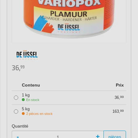
36,
99
Contenu
Prix
1 kg
36,
99
En stock
5 kg
163,
99
2 pièces en stock
Quantité
-
+
pièces