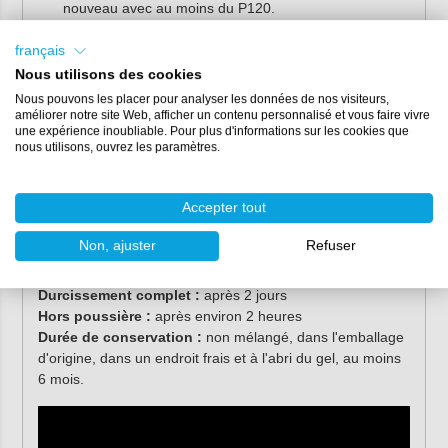
nouveau avec au moins du P120.
Pour les petits travaux, utilisez le
mastic de finition Varipox
français
en combinaison avec un pistolet à mastic.
Nous utilisons des cookies
Caractéristiques
Nous pouvons les placer pour analyser les données de nos visiteurs,
améliorer notre site Web, afficher un contenu personnalisé et vous faire vivre
une expérience inoubliable. Pour plus d'informations sur les cookies que
Contenu :
1 kg, 5 kg
nous utilisons, ouvrez les paramètres.
Conditionnement :
jeu de base et de durcisseur
Rapport de mélange :
2:1
Accepter tout
Couleur :
vert clair (satiné)
2
Rendement :
1,1 m
/kg
Non, ajuster
Refuser
Durée de vie en pot :
30 minutes (ponçable après 24
heures)
Durcissement complet :
après 2 jours
Hors poussière :
après environ 2 heures
Durée de conservation :
non mélangé, dans l'emballage
d'origine, dans un endroit frais et à l'abri du gel, au moins
6 mois.