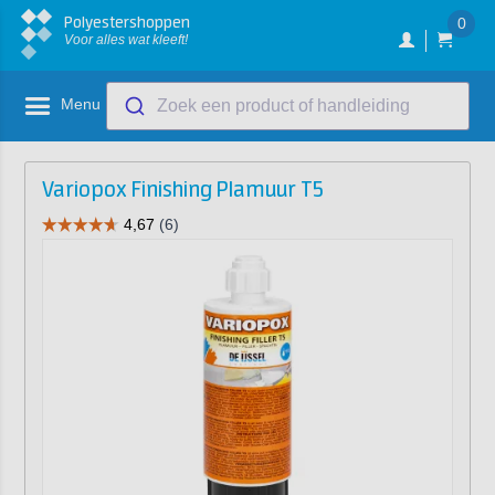
Polyestershoppen
0
Voor alles wat kleeft!
Menu
Zoek een product of handleiding
Variopox Finishing Plamuur T5