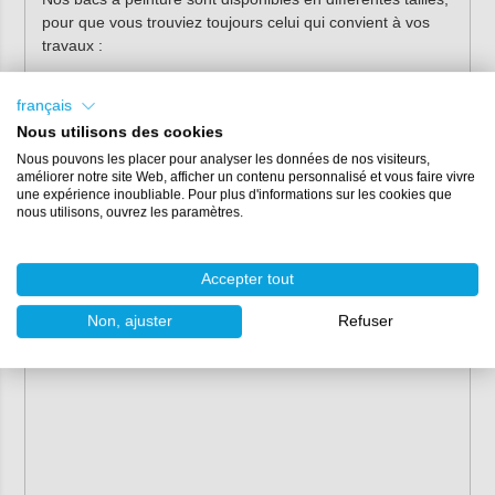
pour que vous trouviez toujours celui qui convient à vos
travaux :
Petit : 15 x 30 cm
français
Idéal pour les petits rouleaux (10 cm) et les travaux de
précision.
Nous utilisons des cookies
Nous pouvons les placer pour analyser les données de nos visiteurs,
Moyen : 24 x 32 cm
améliorer notre site Web, afficher un contenu personnalisé et vous faire vivre
une expérience inoubliable. Pour plus d'informations sur les cookies que
Taille polyvalente, convenant à la plupart des
nous utilisons, ouvrez les paramètres.
applications avec des rouleaux de 10 ou 18 cm.
Grand : 31 x 35 cm
Accepter tout
Notre plus grand bac à peinture. Idéal pour les
grandes surfaces et l’utilisation de larges rouleaux de
Non, ajuster
Refuser
25 cm.