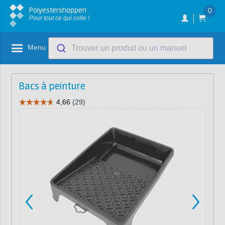
Polyestershoppen
0
Pour tout ce qui colle !
Menu
Trouver un produit ou un manuel
Bacs à peinture