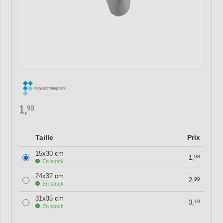
1,
98
Taille
Prix
15x30 cm
1,
98
En stock
24x32 cm
2,
99
En stock
31x35 cm
3,
19
En stock