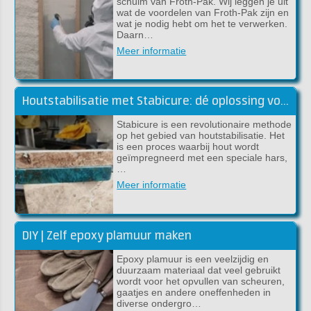
schuim van Froth-Pak. Wij leggen je uit
wat de voordelen van Froth-Pak zijn en
wat je nodig hebt om het te verwerken.
Daarn…
Meer informatie
Houtstabilisatie met Stabicure: dé oplossing voor sterk en duurzaam hout
Stabicure is een revolutionaire methode
op het gebied van houtstabilisatie. Het
is een proces waarbij hout wordt
geïmpregneerd met een speciale hars,
…
Meer informatie
DIY | Zelf epoxy plamuur maken
Epoxy plamuur is een veelzijdig en
duurzaam materiaal dat veel gebruikt
wordt voor het opvullen van scheuren,
gaatjes en andere oneffenheden in
diverse ondergro…