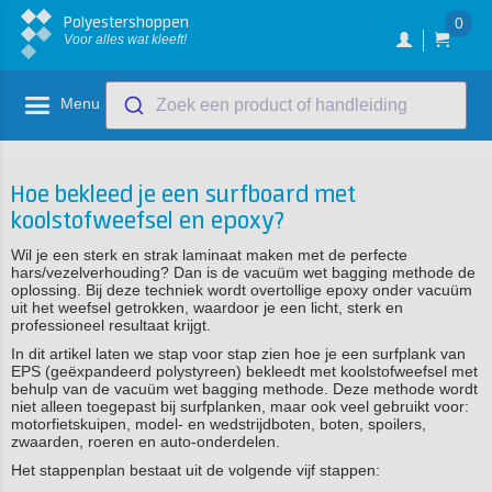
Polyestershoppen
0
Voor alles wat kleeft!
Menu
Zoek een product of handleiding
Hoe bekleed je een surfboard met
koolstofweefsel en epoxy?
Wil je een sterk en strak laminaat maken met de perfecte
hars/vezelverhouding? Dan is de vacuüm wet bagging methode de
oplossing. Bij deze techniek wordt overtollige epoxy onder vacuüm
uit het weefsel getrokken, waardoor je een licht, sterk en
professioneel resultaat krijgt.
In dit artikel laten we stap voor stap zien hoe je een surfplank van
EPS (geëxpandeerd polystyreen) bekleedt met koolstofweefsel met
behulp van de vacuüm wet bagging methode. Deze methode wordt
niet alleen toegepast bij surfplanken, maar ook veel gebruikt voor:
motorfietskuipen, model- en wedstrijdboten, boten, spoilers,
zwaarden, roeren en auto-onderdelen.
Het stappenplan bestaat uit de volgende vijf stappen: