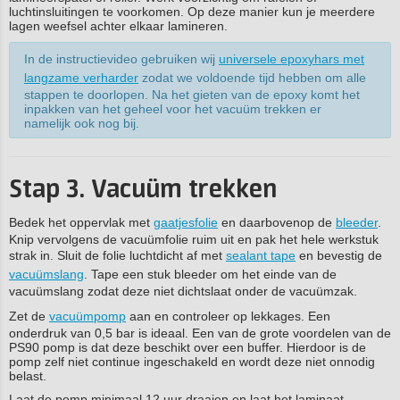
luchtinsluitingen te voorkomen. Op deze manier kun je meerdere
lagen weefsel achter elkaar lamineren.
In de instructievideo gebruiken wij
universele epoxyhars met
langzame verharder
zodat we voldoende tijd hebben om alle
stappen te doorlopen. Na het gieten van de epoxy komt het
inpakken van het geheel voor het vacuüm trekken er
namelijk ook nog bij.
Stap 3. Vacuüm trekken
Bedek het oppervlak met
gaatjesfolie
en daarbovenop de
bleeder
.
Knip vervolgens de vacuümfolie ruim uit en pak het hele werkstuk
strak in. Sluit de folie luchtdicht af met
sealant tape
en bevestig de
vacuümslang
. Tape een stuk bleeder om het einde van de
vacuümslang zodat deze niet dichtslaat onder de vacuümzak.
Zet de
vacuümpomp
aan en controleer op lekkages. Een
onderdruk van 0,5 bar is ideaal. Een van de grote voordelen van de
PS90 pomp is dat deze beschikt over een buffer. Hierdoor is de
pomp zelf niet continue ingeschakeld en wordt deze niet onnodig
belast.
Laat de pomp minimaal 12 uur draaien en laat het laminaat