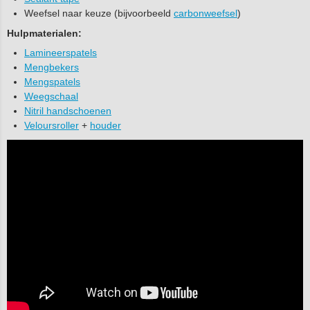
Weefsel naar keuze (bijvoorbeeld
carbonweefsel
)
Hulpmaterialen:
Lamineerspatels
Mengbekers
Mengspatels
Weegschaal
Nitril handschoenen
Veloursroller
+
houder