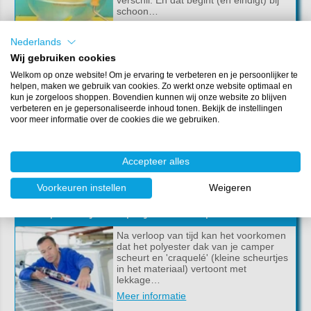
verschil. En dat begint (en eindigt) bij
schoon…
Meer informatie
Nederlands
Wij gebruiken cookies
Welkom op onze website! Om je ervaring te verbeteren en je persoonlijker te
De verschillen tussen glasweefsel, koolstofweefsel en aramideweefsel
helpen, maken we gebruik van cookies. Zo werkt onze website optimaal en
kun je zorgeloos shoppen. Bovendien kunnen wij onze website zo blijven
Om een ijzersterke, maar toch lichte
verbeteren en je gepersonaliseerde inhoud tonen. Bekijk de instellingen
constructie te maken wordt een
voor meer informatie over de cookies die we gebruiken.
polyesterhars of epoxyhars
gecombineerd met een
versterkingsvezel. Deze
versterkingsvezels z…
Accepteer alles
Meer informatie
Voorkeuren instellen
Weigeren
Zo repareer je een polyester camperdak!
Na verloop van tijd kan het voorkomen
dat het polyester dak van je camper
scheurt en 'craquelé' (kleine scheurtjes
in het materiaal) vertoont met
lekkage…
Meer informatie