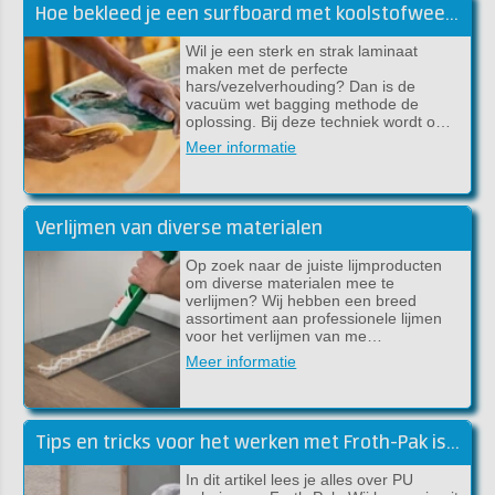
Hoe bekleed je een surfboard met koolstofweefsel en epoxy?
Wil je een sterk en strak laminaat
maken met de perfecte
hars/vezelverhouding? Dan is de
vacuüm wet bagging methode de
oplossing. Bij deze techniek wordt o…
Meer informatie
Verlijmen van diverse materialen
Op zoek naar de juiste lijmproducten
om diverse materialen mee te
verlijmen? Wij hebben een breed
assortiment aan professionele lijmen
voor het verlijmen van me…
Meer informatie
Tips en tricks voor het werken met Froth-Pak isolatieschuim
In dit artikel lees je alles over PU