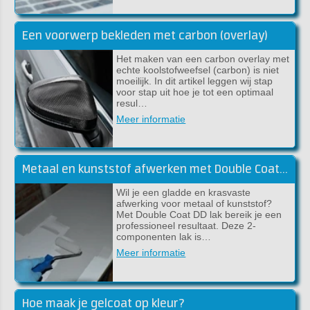
Een voorwerp bekleden met carbon (overlay)
Het maken van een carbon overlay met
echte koolstofweefsel (carbon) is niet
moeilijk. In dit artikel leggen wij stap
voor stap uit hoe je tot een optimaal
resul…
Meer informatie
Metaal en kunststof afwerken met Double Coat DD lak
Wil je een gladde en krasvaste
afwerking voor metaal of kunststof?
Met Double Coat DD lak bereik je een
professioneel resultaat. Deze 2-
componenten lak is…
Meer informatie
Hoe maak je gelcoat op kleur?