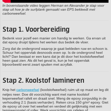
In bovenstaande video leggen Herman en Alexander je stap voor
stap uit hoe je de surfplank gemaakt van EPS bekleedt met
carbonweefsel.
Stap 1. Voorbereiding
Bedenk voor jezelf een manier om handig te werken. Ga ervan uit
dat epoxy druipt tijdens het werken dus bedek de vloer.
Zorg dat de ondergrond waarop je gaat bekleden ruw en schoon is.
Schuur het oppervlak desnoods even op. Is de ondergrond heel
licht? Dan bestaat er een kans dat je dit door het koolstofweefsel
heen gaat zien. Als dit het geval is, kun je het oppervlak
bijvoorbeeld eerst zwart spuiten met acryllak.
Stap 2. Koolstof lamineren
Knip het
carbonweefsel
(koolstofweefsel) ruim uit op maat en leg dit
netjes neer. Doe dit voorzichtig want met name koolstof
keperweefsel rafelt en draait snel. Meng de epoxy zorgvuldig in de
verhouding 2:1 (basis:verharder). Reken circa 150 g/m² epoxy. Giet
de epoxy uit over het weefsel en verdeel dit gelijkmatig met een
lamineerspatel of roller. Werk voorzichtig om rafelen of