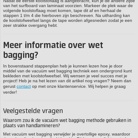
Nadat de eerste koolstoflaag is aangebracht, kun je de andere zijde
van het surfboard van laminaat voorzien. Markeer de plek waar de
volgende koolstoflaag moet komen, tape dit af en herhaal de
stappen 1 t/m 4 die hierboven zijn beschreven. Na uitharding kan
de koolstofweefsel langs de tape worden afgesneden zodat je een
zeer strakke overgang hebt.
Meer informatie over wet
bagging?
In bovenstaand stappenplan heb je kunnen lezen hoe je door
middel van de vacuüm wet bagging techniek een ondergrond kunt
bekleden met koolstofweefsel. Wij wensen je veel succes met je
project! Heb je na het lezen van dit artikel nog vragen? Neem dan
gerust
contact
op met onze klantenservice. Wij helpen je graag
verder!
Veelgestelde vragen
Waarom zou ik de vacuüm wet bagging methode gebruiken in
plaats van handlamineren?
Met vacuüm wet bagging verwijder je overtollige epoxy, waardoor