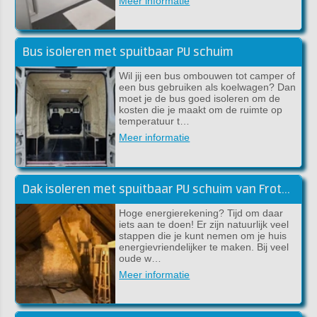
Meer informatie
Bus isoleren met spuitbaar PU schuim
Wil jij een bus ombouwen tot camper of
een bus gebruiken als koelwagen? Dan
moet je de bus goed isoleren om de
kosten die je maakt om de ruimte op
temperatuur t…
Meer informatie
Dak isoleren met spuitbaar PU schuim van Froth-Pak
Hoge energierekening? Tijd om daar
iets aan te doen! Er zijn natuurlijk veel
stappen die je kunt nemen om je huis
energievriendelijker te maken. Bij veel
oude w…
Meer informatie