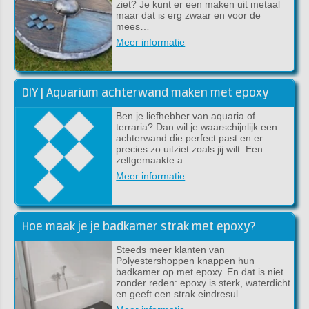
ziet? Je kunt er een maken uit metaal
maar dat is erg zwaar en voor de
mees…
Meer informatie
DIY | Aquarium achterwand maken met epoxy
Ben je liefhebber van aquaria of
terraria? Dan wil je waarschijnlijk een
achterwand die perfect past en er
precies zo uitziet zoals jij wilt. Een
zelfgemaakte a…
Meer informatie
Hoe maak je je badkamer strak met epoxy?
Steeds meer klanten van
Polyestershoppen knappen hun
badkamer op met epoxy. En dat is niet
zonder reden: epoxy is sterk, waterdicht
en geeft een strak eindresul…