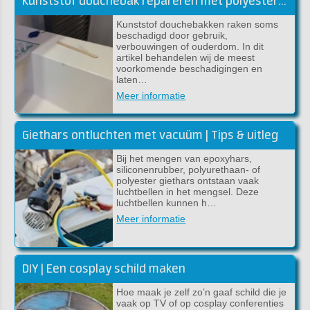
Kunststof douchebak repareren met polyester of epoxy
Kunststof douchebakken raken soms
beschadigd door gebruik,
verbouwingen of ouderdom. In dit
artikel behandelen wij de meest
voorkomende beschadigingen en
laten…
Meer informatie
Giethars ontluchten met vacuüm | Tips & uitleg
Bij het mengen van epoxyhars,
siliconenrubber, polyurethaan- of
polyester giethars ontstaan vaak
luchtbellen in het mengsel. Deze
luchtbellen kunnen h…
Meer informatie
DIY | Een cosplay schild maken
Hoe maak je zelf zo’n gaaf schild die je
vaak op TV of op cosplay conferenties