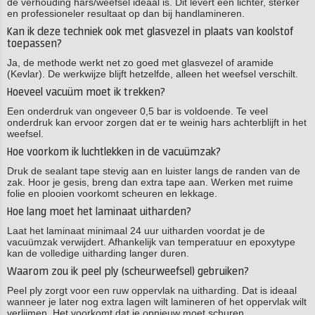
de verhouding hars/weefsel ideaal is. Dit levert een lichter, sterker
en professioneler resultaat op dan bij handlamineren.
Kan ik deze techniek ook met glasvezel in plaats van koolstof
toepassen?
Ja, de methode werkt net zo goed met glasvezel of aramide
(Kevlar). De werkwijze blijft hetzelfde, alleen het weefsel verschilt.
Hoeveel vacuüm moet ik trekken?
Een onderdruk van ongeveer 0,5 bar is voldoende. Te veel
onderdruk kan ervoor zorgen dat er te weinig hars achterblijft in het
weefsel.
Hoe voorkom ik luchtlekken in de vacuümzak?
Druk de sealant tape stevig aan en luister langs de randen van de
zak. Hoor je gesis, breng dan extra tape aan. Werken met ruime
folie en plooien voorkomt scheuren en lekkage.
Hoe lang moet het laminaat uitharden?
Laat het laminaat minimaal 24 uur uitharden voordat je de
vacuümzak verwijdert. Afhankelijk van temperatuur en epoxytype
kan de volledige uitharding langer duren.
Waarom zou ik peel ply (scheurweefsel) gebruiken?
Peel ply zorgt voor een ruw oppervlak na uitharding. Dat is ideaal
wanneer je later nog extra lagen wilt lamineren of het oppervlak wilt
verlijmen. Het voorkomt dat je opnieuw moet schuren.