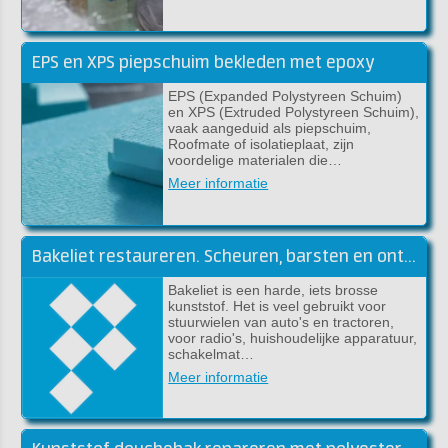
EPS en XPS piepschuim bekleden met epoxy
EPS (Expanded Polystyreen Schuim)
en XPS (Extruded Polystyreen Schuim),
vaak aangeduid als piepschuim,
Roofmate of isolatieplaat, zijn
voordelige materialen die…
Meer informatie
Bakeliet restaureren. Scheuren, barsten en ontbrekende stukken
Bakeliet is een harde, iets brosse
kunststof. Het is veel gebruikt voor
stuurwielen van auto's en tractoren,
voor radio's, huishoudelijke apparatuur,
schakelmat…
Meer informatie