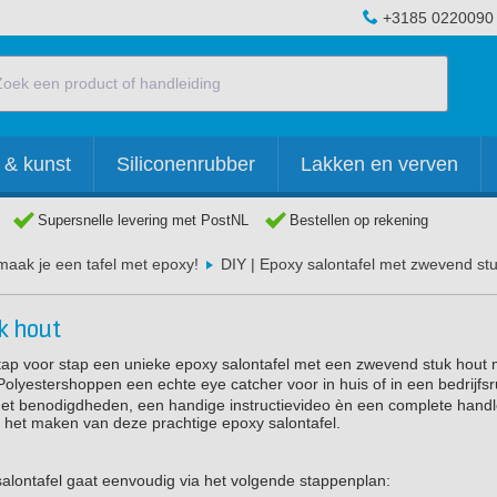
+3185 0220090
 & kunst
Siliconenrubber
Lakken en verven
Supersnelle levering met PostNL
Bestellen op rekening
 maak je een tafel met epoxy!
DIY | Epoxy salontafel met zwevend st
k hout
je stap voor stap een unieke epoxy salontafel met een zwevend stuk hout
olyestershoppen een echte eye catcher voor in huis of in een bedrijfsr
t met benodigdheden, een handige instructievideo èn een complete hand
ij het maken van deze prachtige epoxy salontafel.
lontafel gaat eenvoudig via het volgende stappenplan: