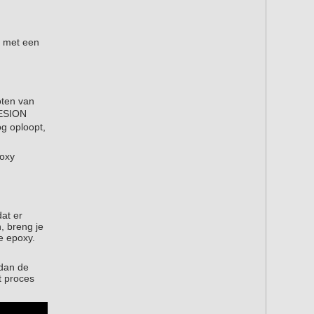
e met een
oten van
RESION
og oploopt,
poxy
dat er
, breng je
e epoxy.
 dan de
t proces