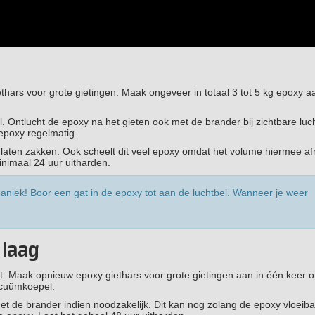
ethars voor grote gietingen. Maak ongeveer in totaal 3 tot 5 kg epoxy aa
. Ontlucht de epoxy na het gieten ook met de brander bij zichtbare luch
 epoxy regelmatig.
al laten zakken. Ook scheelt dit veel epoxy omdat het volume hiermee a
inimaal 24 uur uitharden.
aniek! Boor een gat in de epoxy tot aan de luchtbel. Wanneer je weer
 laag
t. Maak opnieuw epoxy giethars voor grote gietingen aan in één keer of
acuümkoepel.
et de brander indien noodzakelijk. Dit kan nog zolang de epoxy vloeibaa