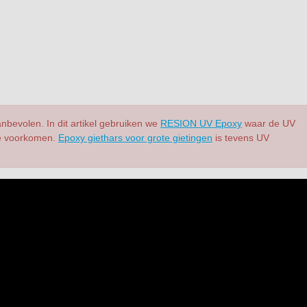
bevolen. In dit artikel gebruiken we
RESION UV Epoxy
waar de UV
 te voorkomen.
Epoxy giethars voor grote gietingen
is tevens UV