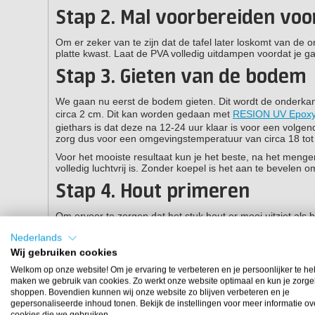
Stap 2. Mal voorbereiden voo
Om er zeker van te zijn dat de tafel later loskomt van d
platte kwast. Laat de PVA volledig uitdampen voordat je ga
Stap 3. Gieten van de bodem
We gaan nu eerst de bodem gieten. Dit wordt de onderka
circa 2 cm. Dit kan worden gedaan met
RESION UV Epoxy
giethars is dat deze na 12-24 uur klaar is voor een volge
zorg dus voor een omgevingstemperatuur van circa 18 tot
Voor het mooiste resultaat kun je het beste, na het meng
volledig luchtvrij is. Zonder koepel is het aan te bevelen
Stap 4. Hout primeren
Om ervoor te zorgen dat het stuk hout er mooi uitziet als h
tijdens het ingieten van het hout lucht uit het hout ontsna
Nederlands
meerdere malen epoxy giethars aan met een kwast. Maak tel
Ontlucht met een brander.
Wij gebruiken cookies
Het kan zijn dat er toch nog veel lucht uit het hout komt 
Welkom op onze website! Om je ervaring te verbeteren en je persoonlijker te he
epoxy op met korrel 60 of korrel 80 zodat je alle luchtbel
maken we gebruik van cookies. Zo werkt onze website optimaal en kun je zorge
net zo lang totdat alle delen volledig in de epoxy zitten.
shoppen. Bovendien kunnen wij onze website zo blijven verbeteren en je
gepersonaliseerde inhoud tonen. Bekijk de instellingen voor meer informatie ov
cookies die we gebruiken.