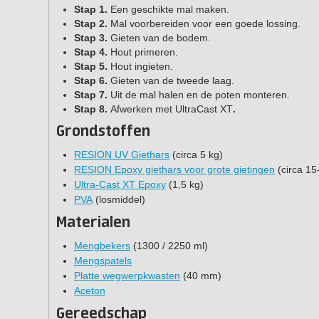
Stap 1.
Een geschikte mal maken.
Stap 2.
Mal voorbereiden voor een goede lossing.
Stap 3.
Gieten van de bodem.
Stap 4.
Hout primeren.
Stap 5.
Hout ingieten.
Stap 6.
Gieten van de tweede laag.
Stap 7.
Uit de mal halen en de poten monteren.
Stap 8.
Afwerken met UltraCast XT
.
Grondstoffen
RESION UV Giethars
(circa 5 kg)
RESION Epoxy giethars voor grote gietingen
(circa 15
Ultra-Cast XT Epoxy
(1,5 kg)
PVA
(losmiddel)
Materialen
Mengbekers
(1300 / 2250 ml)
Mengspatels
Platte wegwerpkwasten
(40 mm)
Aceton
Gereedschap