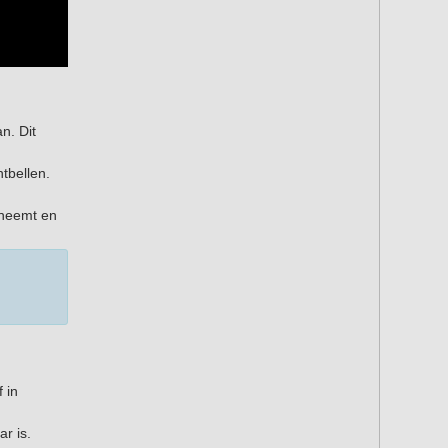
n. Dit
tbellen.
fneemt en
 in
r is.