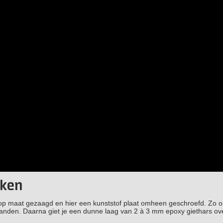
aken
op maat gezaagd en hier een kunststof plaat omheen geschroefd. Zo o
nden. Daarna giet je een dunne laag van 2 à 3 mm epoxy giethars ov