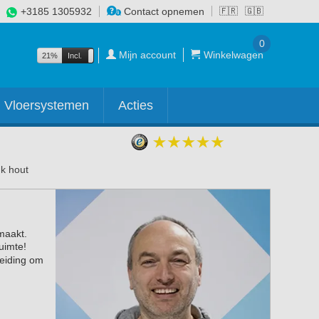
+3185 1305932
Contact opnemen
🇫🇷
🇬🇧
0
Mijn account
Winkelwagen
21%
Incl.
Excl.
Vloersystemen
Acties
uk hout
 maakt.
uimte!
leiding om