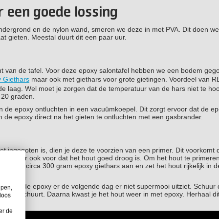
r een goede lossing
e ondergrond en de nylon wand, smeren we deze in met PVA. Dit doen w
at gieten. Meestal duurt dit een paar uur.
nt van de tafel. Voor deze epoxy salontafel hebben we een bodem geg
 Giethars
maar ook met giethars voor grote gietingen. Voordeel van 
nde laag. Wel moet je zorgen dat de temperatuur van de hars niet te ho
 20 graden.
en de epoxy ontluchten in een vacuümkoepel. Dit zorgt ervoor dat de e
 om de epoxy direct na het gieten te ontluchten met een gasbrander.
et ingegoten is, dien je deze te voorzien van een primer. Dit voorkomt 
pt. Zorg er ook voor dat het hout goed droog is. Om het hout te primeren
kens circa 300 gram epoxy giethars aan en zet het hout rijkelijk in d
waardoor de epoxy er de volgende dag er niet supermooi uitziet. Schuur
lpen,
len openschuurt. Daarna kwast je het hout weer in met epoxy. Herhaal di
loos
er de