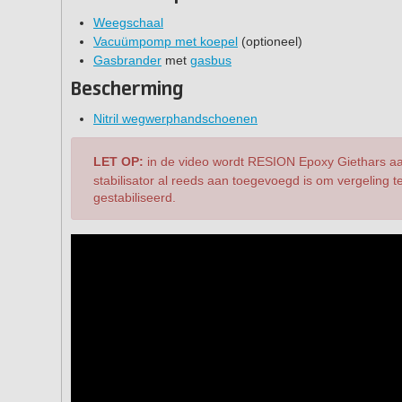
Weegschaal
Vacuümpomp met koepel
(optioneel)
Gasbrander
met
gasbus
Bescherming
Nitril wegwerphandschoenen
LET OP:
in de video wordt RESION Epoxy Giethars aan
stabilisator al reeds aan toegevoegd is om vergeling
gestabiliseerd.