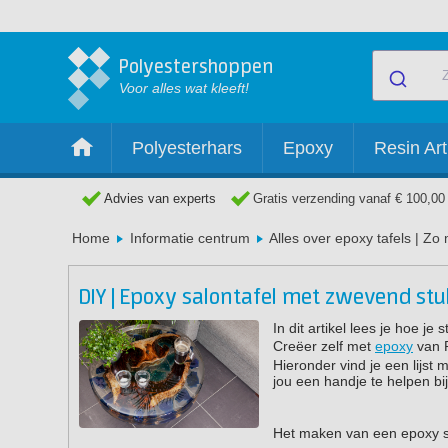
Polyestershoppen
Voor alles wat kleeft!
Polyesterhars
Epoxy
Resin Art
Advies van experts
Gratis verzending vanaf € 100,00
Home
Informatie centrum
Alles over epoxy tafels | Zo
DIY | Epoxy salontafel met zwevend stu
In dit artikel lees je hoe 
Creëer zelf met
epoxy
van P
Hieronder vind je een lijs
jou een handje te helpen b
Het maken van een epoxy sa