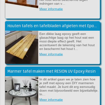
indringen van v…
Meer informatie
Houten tafels en tafelbladen afgieten met Epoxy Giethars
Een dikke laag epoxy geeft een
glasachtige laag op het hout wat een
mooi diepte effect geeft. Het
accentueert de tekening van het hout
en beschermt het hout t…
Meer informatie
Marmer tafel maken met RESION UV Epoxy Resin
In dit artikel gaan we je laten zien hoe
je zelf met epoxy een DIY marmeren
tafel maakt. Je kunt dit erg eenvoudig
doen met bijvoorbeeld een bijzettafeltje.
In…
Meer informatie