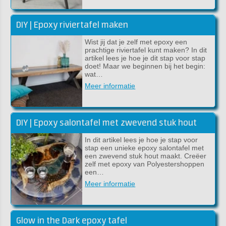
DIY | Epoxy riviertafel maken
Wist jij dat je zelf met epoxy een
prachtige riviertafel kunt maken? In dit
artikel lees je hoe je dit stap voor stap
doet! Maar we beginnen bij het begin:
wat…
Meer informatie
DIY | Epoxy salontafel met zwevend stuk hout
In dit artikel lees je hoe je stap voor
stap een unieke epoxy salontafel met
een zwevend stuk hout maakt. Creëer
zelf met epoxy van Polyestershoppen
een…
Meer informatie
Glow in the Dark epoxy tafel