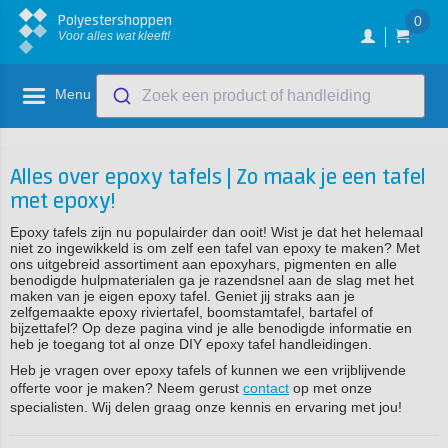
Polyestershoppen
0
Voor alles wat kleeft!
Menu
Zoek een product of handleiding
Alles over epoxy tafels | Zo maak je een tafel
met epoxy!
Epoxy tafels zijn nu populairder dan ooit! Wist je dat het helemaal
niet zo ingewikkeld is om zelf een tafel van epoxy te maken? Met
ons uitgebreid assortiment aan epoxyhars, pigmenten en alle
benodigde hulpmaterialen ga je razendsnel aan de slag met het
maken van je eigen epoxy tafel. Geniet jij straks aan je
zelfgemaakte epoxy riviertafel, boomstamtafel, bartafel of
bijzettafel? Op deze pagina vind je alle benodigde informatie en
heb je toegang tot al onze DIY epoxy tafel handleidingen.
Heb je vragen over epoxy tafels of kunnen we een vrijblijvende
offerte voor je maken? Neem gerust
contact
op met onze
specialisten. Wij delen graag onze kennis en ervaring met jou!