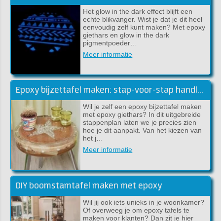
Het glow in the dark effect blijft een
echte blikvanger. Wist je dat je dit heel
eenvoudig zelf kunt maken? Met epoxy
giethars en glow in the dark
pigmentpoeder…
Meer informatie
Epoxy bijzettafel maken: stap-voor-stap handleiding (DIY)
Wil je zelf een epoxy bijzettafel maken
met epoxy giethars? In dit uitgebreide
stappenplan laten we je precies zien
hoe je dit aanpakt. Van het kiezen van
het j…
Meer informatie
DIY boomstamtafel maken met epoxy
Wil jij ook iets unieks in je woonkamer?
Of overweeg je om epoxy tafels te
maken voor klanten? Dan zit je hier