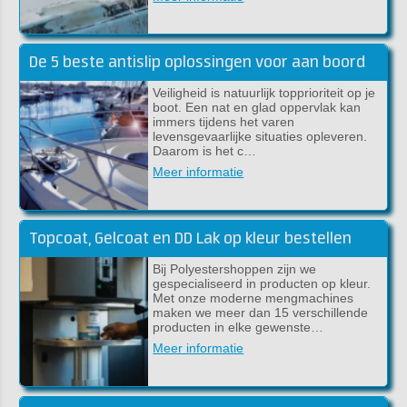
De 5 beste antislip oplossingen voor aan boord
Veiligheid is natuurlijk topprioriteit op je
boot. Een nat en glad oppervlak kan
immers tijdens het varen
levensgevaarlijke situaties opleveren.
Daarom is het c…
Meer informatie
Topcoat, Gelcoat en DD Lak op kleur bestellen
Bij Polyestershoppen zijn we
gespecialiseerd in producten op kleur.
Met onze moderne mengmachines
maken we meer dan 15 verschillende
producten in elke gewenste…
Meer informatie