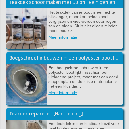
Teakdek schoonmaken met Dulon | Reinigen en kleur herstellen
Het teakdek van je boot is een echte
blikvanger, maar kan helaas snel
vergrijzen en vies worden door regen,
zon en algen. Dit is niet alleen minder
mooi, maar z…
Meer informatie
Boegschroef inbouwen in een polyester boot [handleiding]
Een boegschroef inbouwen in een
polyester boot lijkt misschien een
uitdagend project, maar met een goed
stappenplan en de juiste materialen is
het een klus die…
Meer informatie
Teakdek repareren [Handleiding]
Een teakdek is een kostbaar bezit voor
veel booteigenaren. Teak is een