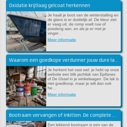
Oxidatie krijtlaag gelcoat herkennen
Je haalt je boot van de winterstalling en
de glans is er duidelijk af. De kleur ziet
er vaag uit, de romp voelt ruw of
poederig aan, en als je er met je
vinger…
Meer informatie
Waarom een goedkope verdunner jouw dure lakwerk kan verpesten
Je herkent het vast wel: je hebt op onze
website een blik jachtlak van Epifanes
of De IJssel in je winkelwagen. De lak is
niet goedkoop, maar je wilt dan ook
he…
Meer informatie
Bootraam vervangen of inkitten. De complete handleiding (Sika)
Een lekkend bootraam is een van de