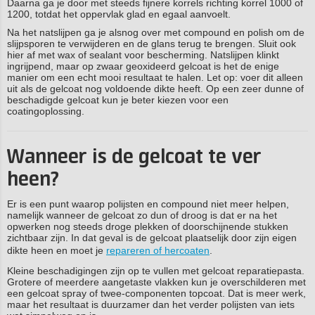
Daarna ga je door met steeds fijnere korrels richting korrel 1000 of
1200, totdat het oppervlak glad en egaal aanvoelt.
Na het natslijpen ga je alsnog over met compound en polish om de
slijpsporen te verwijderen en de glans terug te brengen. Sluit ook
hier af met wax of sealant voor bescherming. Natslijpen klinkt
ingrijpend, maar op zwaar geoxideerd gelcoat is het de enige
manier om een echt mooi resultaat te halen. Let op: voer dit alleen
uit als de gelcoat nog voldoende dikte heeft. Op een zeer dunne of
beschadigde gelcoat kun je beter kiezen voor een
coatingoplossing.
Wanneer is de gelcoat te ver
heen?
Er is een punt waarop polijsten en compound niet meer helpen,
namelijk wanneer de gelcoat zo dun of droog is dat er na het
opwerken nog steeds droge plekken of doorschijnende stukken
zichtbaar zijn. In dat geval is de gelcoat plaatselijk door zijn eigen
dikte heen en moet je
repareren of hercoaten
.
Kleine beschadigingen zijn op te vullen met gelcoat reparatiepasta.
Grotere of meerdere aangetaste vlakken kun je overschilderen met
een gelcoat spray of twee-componenten topcoat. Dat is meer werk,
maar het resultaat is duurzamer dan het verder polijsten van iets