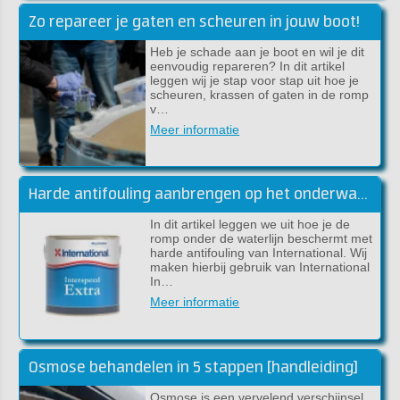
Zo repareer je gaten en scheuren in jouw boot!
Heb je schade aan je boot en wil je dit
eenvoudig repareren? In dit artikel
leggen wij je stap voor stap uit hoe je
scheuren, krassen of gaten in de romp
v…
Meer informatie
Harde antifouling aanbrengen op het onderwaterschip
In dit artikel leggen we uit hoe je de
romp onder de waterlijn beschermt met
harde antifouling van International. Wij
maken hierbij gebruik van International
In…
Meer informatie
Osmose behandelen in 5 stappen [handleiding]
Osmose is een vervelend verschijnsel