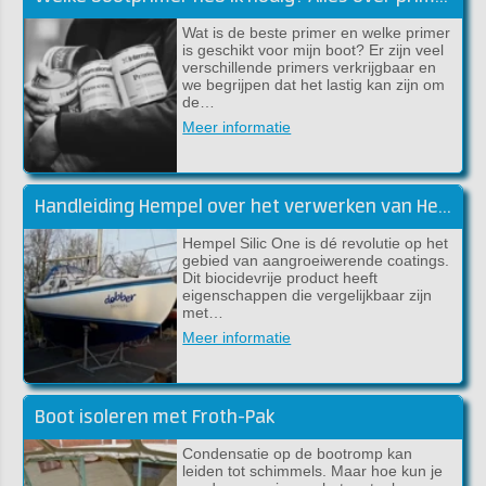
Wat is de beste primer en welke primer
is geschikt voor mijn boot? Er zijn veel
verschillende primers verkrijgbaar en
we begrijpen dat het lastig kan zijn om
de…
Meer informatie
Handleiding Hempel over het verwerken van Hempel Silic One
Hempel Silic One is dé revolutie op het
gebied van aangroeiwerende coatings.
Dit biocidevrije product heeft
eigenschappen die vergelijkbaar zijn
met…
Meer informatie
Boot isoleren met Froth-Pak
Condensatie op de bootromp kan
leiden tot schimmels. Maar hoe kun je