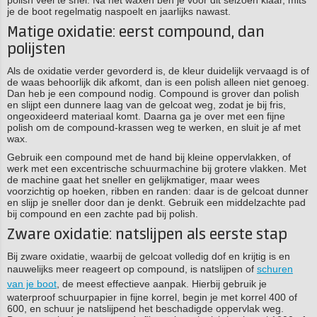
polish veel te snel. Na het waxen ben je voor dit seizoen klaar, mits
je de boot regelmatig naspoelt en jaarlijks nawast.
Matige oxidatie: eerst compound, dan
polijsten
Als de oxidatie verder gevorderd is, de kleur duidelijk vervaagd is of
de waas behoorlijk dik afkomt, dan is een polish alleen niet genoeg.
Dan heb je een compound nodig. Compound is grover dan polish
en slijpt een dunnere laag van de gelcoat weg, zodat je bij fris,
ongeoxideerd materiaal komt. Daarna ga je over met een fijne
polish om de compound-krassen weg te werken, en sluit je af met
wax.
Gebruik een compound met de hand bij kleine oppervlakken, of
werk met een excentrische schuurmachine bij grotere vlakken. Met
de machine gaat het sneller en gelijkmatiger, maar wees
voorzichtig op hoeken, ribben en randen: daar is de gelcoat dunner
en slijp je sneller door dan je denkt. Gebruik een middelzachte pad
bij compound en een zachte pad bij polish.
Zware oxidatie: natslijpen als eerste stap
Bij zware oxidatie, waarbij de gelcoat volledig dof en krijtig is en
nauwelijks meer reageert op compound, is natslijpen of
schuren
van je boot
, de meest effectieve aanpak. Hierbij gebruik je
waterproof schuurpapier in fijne korrel, begin je met korrel 400 of
600, en schuur je natslijpend het beschadigde oppervlak weg.