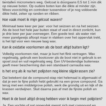
tientallen micrometers weg. Gelcoat is doorgaans 0,5 tot 1 mm dik
op nieuwe boten. Op oudere boten kan die dikte al minder zijn.
Wees voorzichtig en controleer tussendoor of je nog voldoende
dikte hebt, zeker op randen en ribben.
Hoe vaak moet ik mijn gelcoat waxen?
Minimaal twee keer per jaar: voor het seizoen en na het seizoen.
Als de boot het hele jaar buiten staat of veel in direct zonlicht, kun
je drie keer per jaar overwegen. Een goede test: als water niet
meer parelgewijs afloopt maar in vlakken over het oppervlak trekt,
is het tijd voor een nieuwe laag wax.
Kan ik oxidatie voorkomen als de boot altijd buiten ligt?
Volledig voorkomen niet, maar je kunt het flink vertragen. Wax
regelmatig, gebruik een bootcover als de boot niet in gebruik is en
spoel zout en vuil regelmatig weg. Een UV-bestendige buitenwax
geeft meer bescherming dan een standaard carnauba wax.
Is het erg als ik na het polijsten nog kleine slijpkrassen zie?
Dat betekent dat de compound-stap niet helemaal is afgemaakt of
dat je een te fijne polish hebt gebruikt na een grove compound. Ga
terug met een middelgrove polish, werk die grondig uit en kijk of de
krassen verdwijnen. Sluit daarna pas af met de fijnste polish en
wax.
Moet ik de boot altijd droog hebben voor ik begin met polijsten?
Ja. Een vochtig of nat oppervlak mengt zich met compound en