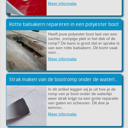
Meer informatie
Rotte balsakern repareren in een polyester boot
Heeft jouw polyester boot last van een
zachte, zompige plek in het dek of de
romp? De kans is groot dat er sprake is
van een rotte balsakern. Dit komt vaak
voor…
Meer informatie
Strak maken van de bootromp onder de waterlijn met epoxy plamuur
In dit artikel leggen wij je uit hoe je de
romp van je boot onder de waterlijn
weer strak krijgt na een grote reparatie
van gaten en scheuren. Dit doe je
eenvou…
Meer informatie