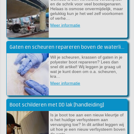
en de schrik voor veel booteigenaren.
Helaas is osmose onvermijdelijk, maar
gelukkig kun je het wel zelf voorkomen
of verhe…
Meer informatie
Gaten en scheuren repareren boven de waterlijn
Wil je scheuren, krassen of gaten in je
polyester boot repareren? Lees dan
snel dit artikel! Wij leggen je graag uit
wat je kunt doen om o.a. scheuren,
kra…
Meer informatie
Boot schilderen met DD lak [handleiding]
Is je boot toe aan een nieuw kleurtje of
is het huidige verfsysteem aan
vervanging toe? In dit artikel leggen wij
uit hoe je een nieuw verfsysteem boven