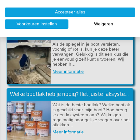
of a…
Meer informatie
Accepteer alles
Voorkeuren instellen
Weigeren
Reparatie van de bootspiegel met polyester
Als de spiegel in je boot versleten,
vochtig of rot is, kun je deze beter
vervangen. Gelukkig is dit een klus die
je eenvoudig zelf kunt uitvoeren. Wij
hebben h…
Meer informatie
Welke bootlak heb je nodig? Het juiste laksysteem voor jouw boot!
Wat is de beste bootlak? Welke bootlak
is geschikt voor mijn boot? Hoe breng
je een laksysteem aan? Wij krijgen
regelmatig soortgelijke vragen over het
aflakken…
Meer informatie