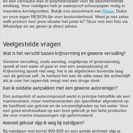
en een carnauba wax of polymeersealer voor de beschermende
eindlaag. Voor natslijpen heb je waterproof schuurpapier nodig in
meerdere korrelgroottes. Bekijk ons assortiment van
Riwax
, Dulon
en onze eigen RESION-lijn voor bootonderhoud. Weet je niet zeker
welk product voor jouw situatie het juiste is? Stuur ons een foto via
WhatsApp en we geven je direct advies.
Veelgestelde vragen
Wat is het verschil tussen krijtvorming en gewone vervuiling?
Gewone vervuiling, zoals aanslag, vogelpoep of groenaanslag,
spoelt af met water of gaat er met een zeepoplossing af.
Krijtvorming spoelt niet weg: het is de afgebroken bovenste laag
van de gelcoat zelf. Je herkent het aan de witte waas die achterblijft
als je over het oppervlak veegt met een droge doek.
Kan ik oxidatie aanpakken met een gewone autoreiniger?
Een autopolish of autocompound werkt in principe hetzelfde als een
marinevariant, maar marinevarianten zijn specifieker afgestemd op
de hardheid van gelcoat en de omstandigheden op het water. Voor
een goed eindresultaat op een boot gebruik je het liefst producten
die voor marine toepassingen zijn geformuleerd.
Hoeveel gelcoat slijp ik weg bij natslijpen?
Bij natslijpen met korrel 400-600 en een goede techniek slijp je