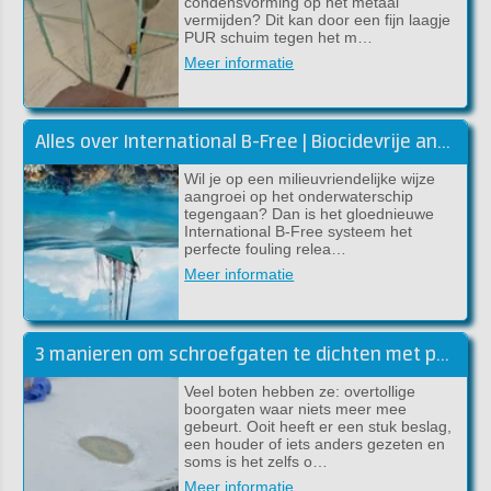
condensvorming op het metaal
vermijden? Dit kan door een fijn laagje
PUR schuim tegen het m…
Meer informatie
Alles over International B-Free | Biocidevrije antifouling
Wil je op een milieuvriendelijke wijze
aangroei op het onderwaterschip
tegengaan? Dan is het gloednieuwe
International B-Free systeem het
perfecte fouling relea…
Meer informatie
3 manieren om schroefgaten te dichten met polyester
Veel boten hebben ze: overtollige
boorgaten waar niets meer mee
gebeurt. Ooit heeft er een stuk beslag,
een houder of iets anders gezeten en
soms is het zelfs o…
Meer informatie