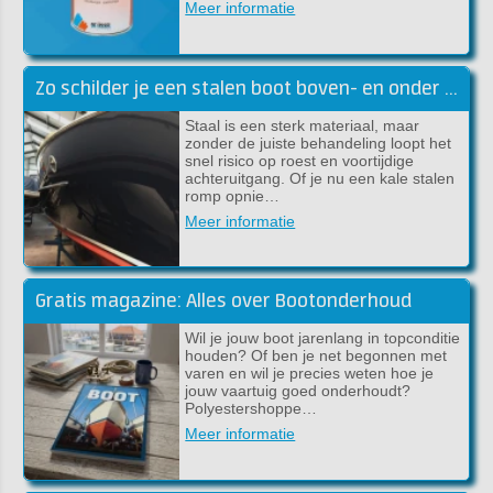
Meer informatie
Zo schilder je een stalen boot boven- en onder de waterlijn
Staal is een sterk materiaal, maar
zonder de juiste behandeling loopt het
snel risico op roest en voortijdige
achteruitgang. Of je nu een kale stalen
romp opnie…
Meer informatie
Gratis magazine: Alles over Bootonderhoud
Wil je jouw boot jarenlang in topconditie
houden? Of ben je net begonnen met
varen en wil je precies weten hoe je
jouw vaartuig goed onderhoudt?
Polyestershoppe…
Meer informatie