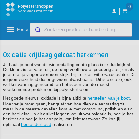
Polyestershoppen
0
Voor alles wat kleeft!
Menu
Zoek een product of handleiding
Oxidatie krijtlaag gelcoat herkennen
Je haalt je boot van de winterstalling en de glans is er duidelijk af.
De kleur ziet er vaag uit, de romp voelt ruw of poederig aan, en als
je er met je vinger overheen strijkt blijft er een witte waas achter. Dit
is geen viezigheid die er gewoon afwasbaar is. Dit is oxidatie, ook
wel krijtvorming genoemd, en het is een van de meest
voorkomende problemen bij polyesterboten.
Het goede nieuws: oxidatie is bijna altijd te
herstellen van je boot
.
Hoe ver je moet gaan, hangt af van hoe diep de aantasting zit,
maar in de meeste gevallen kom je met compound, polish en wax
een heel eind. In dit artikel leggen we uit wat oxidatie is, hoe je het
herkent en hoe je het aanpakt, van licht tot zwaar. Zo kan jij
optimaal
bootonderhoud
realiseren.