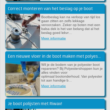
Correct monteren van het beslag op je boot
Bootbeslag kan na verloop van tijd los
gaan zitten en zelfs lekkage
veroorzaken. Zeker op boten met een
balsa dek is het van belang dat al het
beslag goed lekvr…
Meer informatie
Een nieuwe vloer in de boot maken met polyester
Wil je de bodem van je polyester boot
repareren? Bij Polyestershoppen kun je
alles vinden voor
optimaal bootonderhoud. Van polyester
tot aan handige b…
Meer informatie
Je boot polijsten met Riwax!