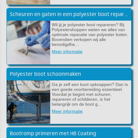
Scheuren en gaten in een polyester boot repareren
Wil jij je polyester boot repareren? Bij
Polyestershoppen weten we alles van
optimale reparatie van polyester boten.
Bovendien verkopen wij alle
benodigdhe…
Meer informatie
Polyester boot schoonmaken
Ga je zelf een boot opknappen? Dan is
een goede voorbereiding essentieel.
Voordat je begint met schuren,
repareren of schilderen, is het
belangrijk om de boot g…
Meer informatie
Bootromp primeren met HB Coating