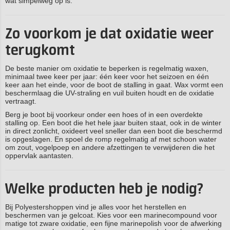
wat simpelweg op is.
Zo voorkom je dat oxidatie weer
terugkomt
De beste manier om oxidatie te beperken is regelmatig waxen,
minimaal twee keer per jaar: één keer voor het seizoen en één
keer aan het einde, voor de boot de stalling in gaat. Wax vormt een
beschermlaag die UV-straling en vuil buiten houdt en de oxidatie
vertraagt.
Berg je boot bij voorkeur onder een hoes of in een overdekte
stalling op. Een boot die het hele jaar buiten staat, ook in de winter
in direct zonlicht, oxideert veel sneller dan een boot die beschermd
is opgeslagen. En spoel de romp regelmatig af met schoon water
om zout, vogelpoep en andere afzettingen te verwijderen die het
oppervlak aantasten.
Welke producten heb je nodig?
Bij Polyestershoppen vind je alles voor het herstellen en
beschermen van je gelcoat. Kies voor een marinecompound voor
matige tot zware oxidatie, een fijne marinepolish voor de afwerking