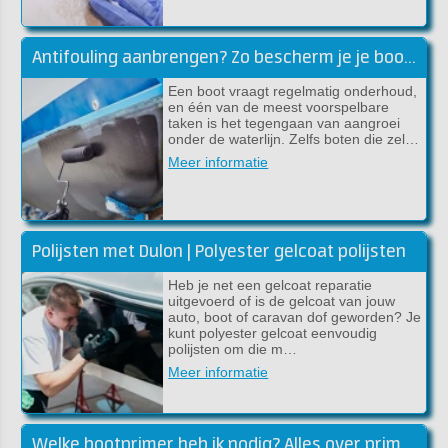
Antifouling aanbrengen? Zo bescherm je je boot tegen aangroei
Een boot vraagt regelmatig onderhoud,
en één van de meest voorspelbare
taken is het tegengaan van aangroei
onder de waterlijn. Zelfs boten die zel…
Meer informatie
Polijsten met Dulon | Polyester gelcoat polijsten
Heb je net een gelcoat reparatie
uitgevoerd of is de gelcoat van jouw
auto, boot of caravan dof geworden? Je
kunt polyester gelcoat eenvoudig
polijsten om die m…
Meer informatie
Welke bootprimer heb ik nodig? Alles over primers!