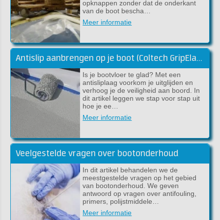
opknappen zonder dat de onderkant
van de boot bescha…
Meer informatie
Antislip aanbrengen op je boot (Coltech GripElast)
Is je bootvloer te glad? Met een
antisliplaag voorkom je uitglijden en
verhoog je de veiligheid aan boord. In
dit artikel leggen we stap voor stap uit
hoe je ee…
Meer informatie
Veelgestelde vragen over bootonderhoud
In dit artikel behandelen we de
meestgestelde vragen op het gebied
van bootonderhoud. We geven
antwoord op vragen over antifouling,
primers, polijstmiddele…
Meer informatie