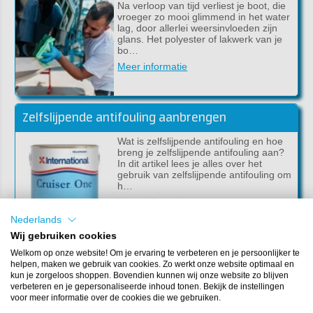
Na verloop van tijd verliest je boot, die
vroeger zo mooi glimmend in het water
lag, door allerlei weersinvloeden zijn
glans. Het polyester of lakwerk van je
bo…
Meer informatie
Zelfslijpende antifouling aanbrengen
Wat is zelfslijpende antifouling en hoe
breng je zelfslijpende antifouling aan?
In dit artikel lees je alles over het
gebruik van zelfslijpende antifouling om
h…
Meer informatie
Nederlands
Wij gebruiken cookies
Hoe verwijder je snel verf van staal of polyester?
Welkom op onze website! Om je ervaring te verbeteren en je persoonlijker te
helpen, maken we gebruik van cookies. Zo werkt onze website optimaal en
Hoe verwijder je snel verf of antifouling
kun je zorgeloos shoppen. Bovendien kunnen wij onze website zo blijven
van staal, metaal of polyester? Een
verbeteren en je gepersonaliseerde inhoud tonen. Bekijk de instellingen
goede vraag vinden wij. Want soms wil
voor meer informatie over de cookies die we gebruiken.
je je boot flink aanpakken en oude verf