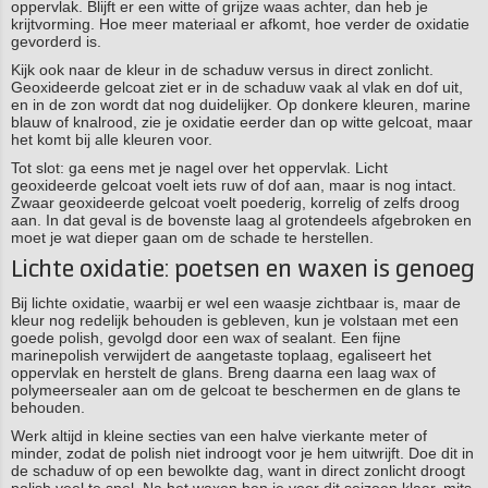
oppervlak. Blijft er een witte of grijze waas achter, dan heb je
krijtvorming. Hoe meer materiaal er afkomt, hoe verder de oxidatie
gevorderd is.
Kijk ook naar de kleur in de schaduw versus in direct zonlicht.
Geoxideerde gelcoat ziet er in de schaduw vaak al vlak en dof uit,
en in de zon wordt dat nog duidelijker. Op donkere kleuren, marine
blauw of knalrood, zie je oxidatie eerder dan op witte gelcoat, maar
het komt bij alle kleuren voor.
Tot slot: ga eens met je nagel over het oppervlak. Licht
geoxideerde gelcoat voelt iets ruw of dof aan, maar is nog intact.
Zwaar geoxideerde gelcoat voelt poederig, korrelig of zelfs droog
aan. In dat geval is de bovenste laag al grotendeels afgebroken en
moet je wat dieper gaan om de schade te herstellen.
Lichte oxidatie: poetsen en waxen is genoeg
Bij lichte oxidatie, waarbij er wel een waasje zichtbaar is, maar de
kleur nog redelijk behouden is gebleven, kun je volstaan met een
goede polish, gevolgd door een wax of sealant. Een fijne
marinepolish verwijdert de aangetaste toplaag, egaliseert het
oppervlak en herstelt de glans. Breng daarna een laag wax of
polymeersealer aan om de gelcoat te beschermen en de glans te
behouden.
Werk altijd in kleine secties van een halve vierkante meter of
minder, zodat de polish niet indroogt voor je hem uitwrijft. Doe dit in
de schaduw of op een bewolkte dag, want in direct zonlicht droogt