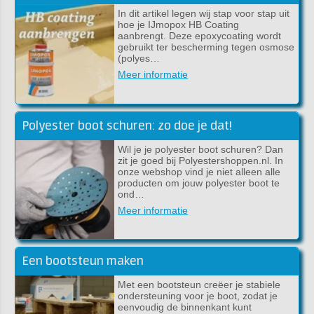
In dit artikel legen wij stap voor stap uit
hoe je IJmopox HB Coating
aanbrengt. Deze epoxycoating wordt
gebruikt ter bescherming tegen osmose
(polyes…
Meer informatie
Polyester boot schuren: zo doe je dat!
Wil je je polyester boot schuren? Dan
zit je goed bij Polyestershoppen.nl. In
onze webshop vind je niet alleen alle
producten om jouw polyester boot te
ond…
Meer informatie
Een bootsteun maken
Met een bootsteun creëer je stabiele
ondersteuning voor je boot, zodat je
eenvoudig de binnenkant kunt