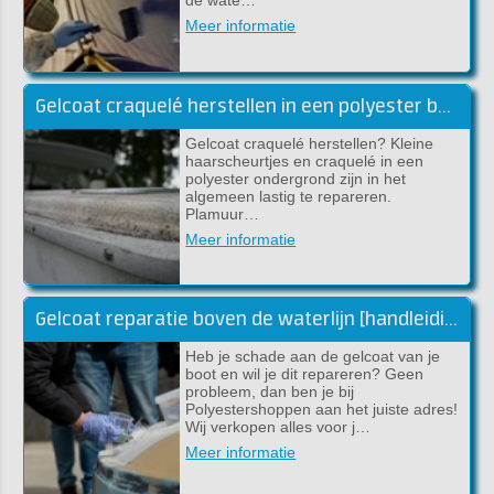
de wate…
Meer informatie
Gelcoat craquelé herstellen in een polyester boot
Gelcoat craquelé herstellen? Kleine
haarscheurtjes en craquelé in een
polyester ondergrond zijn in het
algemeen lastig te repareren.
Plamuur…
Meer informatie
Gelcoat reparatie boven de waterlijn [handleiding]
Heb je schade aan de gelcoat van je
boot en wil je dit repareren? Geen
probleem, dan ben je bij
Polyestershoppen aan het juiste adres!
Wij verkopen alles voor j…
Meer informatie