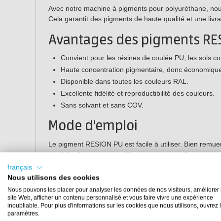
Avec notre machine à pigments pour polyuréthane, no
Cela garantit des pigments de haute qualité et une livra
Avantages des pigments RE
Convient pour les résines de coulée PU, les sols cou
Haute concentration pigmentaire, donc économique
Disponible dans toutes les couleurs RAL.
Excellente fidélité et reproductibilité des couleurs.
Sans solvant et sans COV.
Mode d'emploi
Le pigment RESION PU est facile à utiliser. Bien remuer 
matériau à colorer, en mélangeant continuellement. La
l'application :
français
Nous utilisons des cookies
Revêtements :
utiliser 10 à 15% de pigment (en poids)
Nous pouvons les placer pour analyser les données de nos visiteurs, améliorer 
Sols au rouleau :
utiliser 5 à 10% de pigment (en poid
site Web, afficher un contenu personnalisé et vous faire vivre une expérience
Sols coulés :
utiliser 3 à 10% de pigment (en poids)
inoubliable. Pour plus d'informations sur les cookies que nous utilisons, ouvrez 
paramètres.
Pièces solides :
utiliser 1 à 5% de pigment (poids)