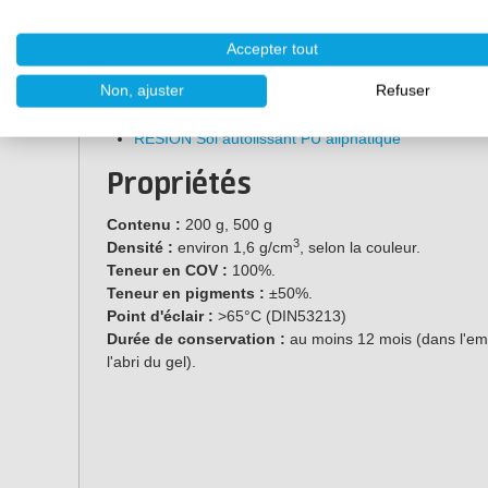
Produits adaptés
Accepter tout
Ces pigments conviennent à la pigmentation des systè
Non, ajuster
Refuser
RESION Résine de coulée PU
RESION Sol autolissant PU aliphatique
Propriétés
Contenu :
200 g, 500 g
3
Densité :
environ 1,6 g/cm
, selon la couleur.
Teneur en COV :
100%.
Teneur en pigments :
±50%.
Point d'éclair :
>65°C (DIN53213)
Durée de conservation :
au moins 12 mois (dans l'emba
l'abri du gel).