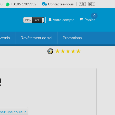
90
+3185 1305932
Contactez-nous
🇳🇱
🇬🇧
0
Votre compte
Panier
21%
Incl.
Excl.
vernis
Revêtement de sol
Promotions
nnez une couleur