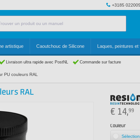
+3185 02200
e artistique
Caoutchouc de Silicone
Laques, peintures et 
Livraison ultra rapide avec PostNL
Commande sur facture
r PU couleurs RAL
leurs RAL
€
14,
99
Couleur
Sélectio