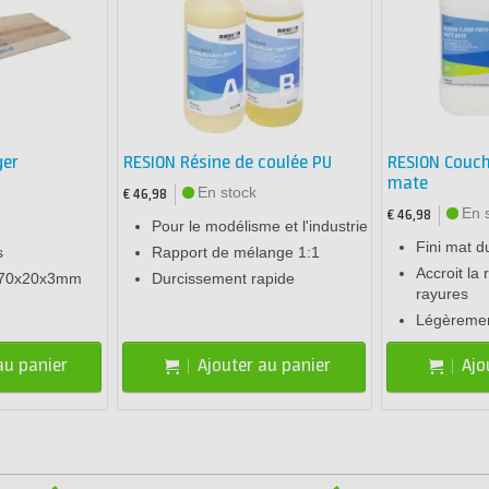
ger
RESION Résine de coulée PU
RESION Couch
mate
En stock
€ 46,98
En 
€ 46,98
Pour le modélisme et l'industrie
Fini mat d
s
Rapport de mélange 1:1
Accroit la
 170x20x3mm
Durcissement rapide
rayures
Légèremen
au panier
Ajouter au panier
Ajo