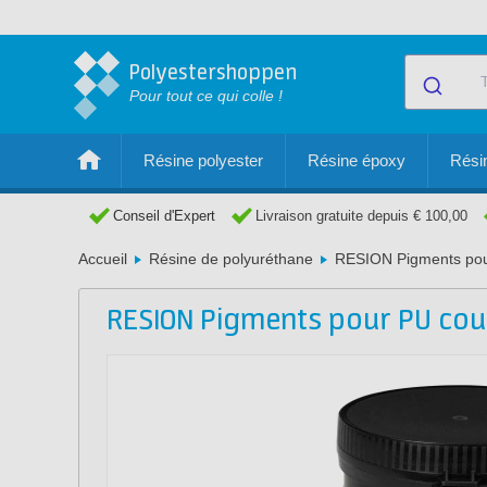
Polyestershoppen
Pour tout ce qui colle !
Résine polyester
Résine époxy
Résin
Conseil d'Expert
Livraison gratuite depuis € 100,00
Accueil
Résine de polyuréthane
RESION Pigments pou
RESION Pigments pour PU cou