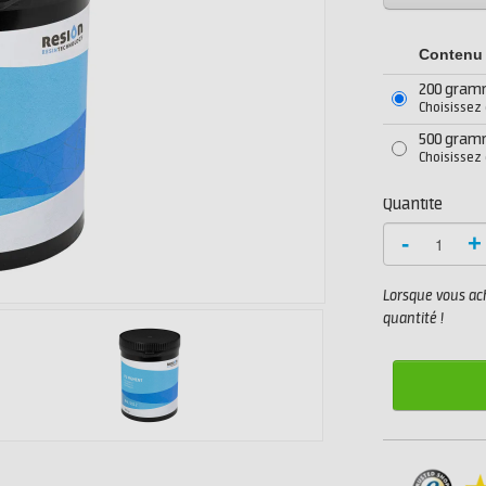
Contenu
200 gra
Choisissez
500 gra
Choisissez
Quantité
-
+
Lorsque vous ach
quantité !