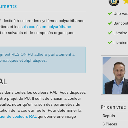
uments
Une va
 destiné à colorer les systèmes polyuréthanes
Bancont
rtiers et les
sols coulés en polyuréthane
.
mpt de solvants et de composés organiques
Livrais
Livraiso
e pigment RESION PU adhère parfaitement à
omatiques et aliphatiques.
AL
s dans toutes les couleurs RAL. Vous disposez
e projet de PU. Il suffit de choisir la couleur
Veuillez noter qu'en raison des paramètres du
Prix en vrac
ation de la couleur réelle. Pour déterminer la
Depuis
ier de couleurs RAL
qui donne une image
3 Pièces