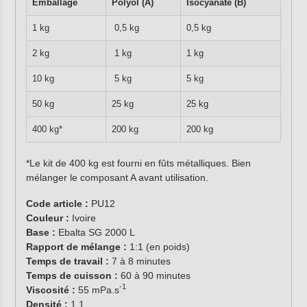
Emballage
Polyol (A)
Isocyanate (B)
1 kg
0,5 kg
0,5 kg
2 kg
1 kg
1 kg
10 kg
5 kg
5 kg
50 kg
25 kg
25 kg
400 kg*
200 kg
200 kg
*Le kit de 400 kg est fourni en fûts métalliques. Bien
mélanger le composant A avant utilisation.
Code article :
PU12
Couleur :
Ivoire
Base :
Ebalta SG 2000 L
Rapport de mélange :
1:1 (en poids)
Temps de travail :
7 à 8 minutes
Temps de cuisson :
60 à 90 minutes
-1
Viscosité :
55 mPa.s
Densité :
1,1