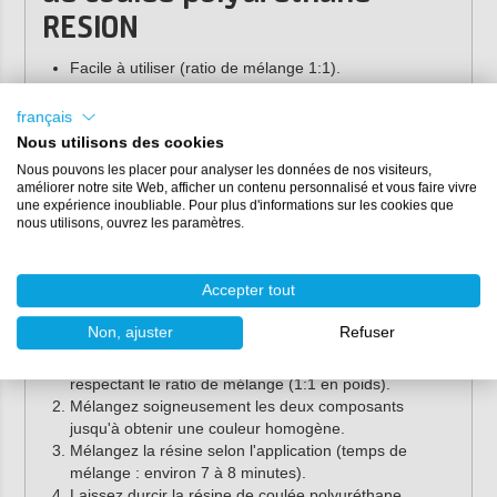
RESION
Facile à utiliser (ratio de mélange 1:1).
Durcissement rapide.
français
Excellente reproduction des détails.
Nous utilisons des cookies
Résistance aux hautes températures.
Nous pouvons les placer pour analyser les données de nos visiteurs,
Pour des pièces coulées jusqu'à 10 cm.
améliorer notre site Web, afficher un contenu personnalisé et vous faire vivre
une expérience inoubliable. Pour plus d'informations sur les cookies que
Utilisation de la résine de
nous utilisons, ouvrez les paramètres.
coulée polyuréthane
Accepter tout
La résine de coulée polyuréthane est facile à utiliser.
Suivez les étapes ci-dessous :
Non, ajuster
Refuser
Pesez précisément les composants A et B en
respectant le ratio de mélange (1:1 en poids).
Mélangez soigneusement les deux composants
jusqu'à obtenir une couleur homogène.
Mélangez la résine selon l'application (temps de
mélange : environ 7 à 8 minutes).
Laissez durcir la résine de coulée polyuréthane