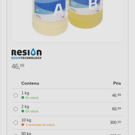
46,
98
Contenu
Prix
1 kg
46,
98
En stock
2 kg
69,
99
En stock
10 kg
300,
00
1 morceau en stock
50 kg