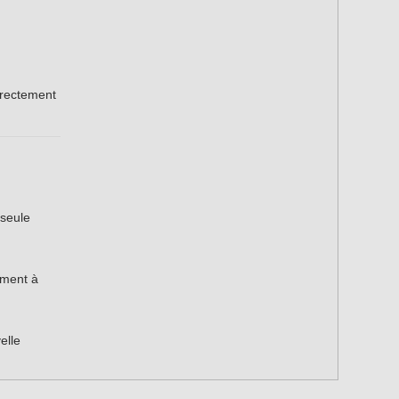
rectement
 seule
ement à
elle