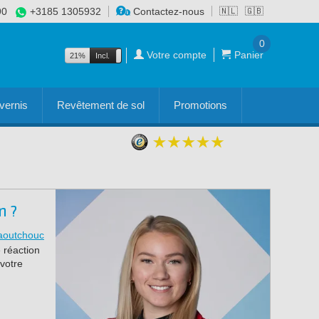
90
+3185 1305932
Contactez-nous
🇳🇱
🇬🇧
0
Votre compte
Panier
21%
Incl.
Excl.
vernis
Revêtement de sol
Promotions
n ?
caoutchouc
e réaction
votre