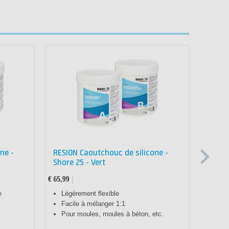
ne -
RESION Caoutchouc de silicone -
RESIO
Shore 25 - Vert
Sh15 
€ 65,99
€ 65,99
e
Légèrement flexible
Caou
Facile à mélanger 1:1
Rapp
Pour moules, moules à béton, etc.
Cont