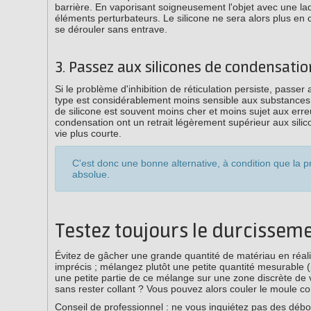
barrière. En vaporisant soigneusement l'objet avec une la
éléments perturbateurs. Le silicone ne sera alors plus en
se dérouler sans entrave.
3. Passez aux silicones de condensation 
Si le problème d'inhibition de réticulation persiste, passer 
type est considérablement moins sensible aux substances ex
de silicone est souvent moins cher et moins sujet aux erreur
condensation ont un retrait légèrement supérieur aux silic
vie plus courte.
C'est donc une bonne alternative, à condition que la pr
absolue.
Testez toujours le durcissem
Évitez de gâcher une grande quantité de matériau en réalisa
imprécis ; mélangez plutôt une petite quantité mesurabl
une petite partie de ce mélange sur une zone discrète de v
sans rester collant ? Vous pouvez alors couler le moule co
Conseil de professionnel : ne vous inquiétez pas des débor