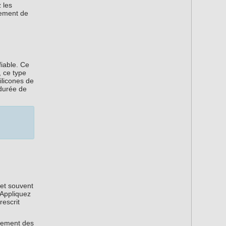
 les
sement de
fiable. Ce
, ce type
ilicones de
 durée de
 et souvent
 Appliquez
rescrit
ilement des