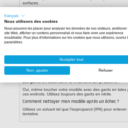
surfaces.
français
Besoin d'aide ?
Nous utilisons des cookies
Nous pouvons les placer pour analyser les données de nos visiteurs, améliorer 
Consultez notre guide complet de dépannage du caoutchou
site Web, afficher un contenu personnalisé et vous faire vivre une expérience
pour un conseil personnalisé par téléphone, chat ou e-mai
inoubliable. Pour plus d'informations sur les cookies que nous utilisons, ouvrez 
paramètres.
Questions fréquemment posées
Accepter tout
Peut-on encore faire durcir la couche collante avec de l
Non, si la réaction chimique s'est arrêtée en raison de l'i
Non, ajuster
Refuser
option est de nettoyer et de recommencer avec une couch
Les gants en latex sont-ils vraiment un problème ?
Oui, même toucher votre modèle avec des gants en latex p
ces endroits. Utilisez toujours des gants en nitrile.
Comment nettoyer mon modèle après un échec ?
Utilisez un solvant tel que l'isopropanol (IPA) pour enleve
tentative.