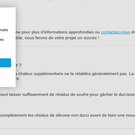
notre
c silicone pour plus d'informations approfondies ou
contactez-nous
di
l. Ensemble, nous ferons de votre projet un succès !
les
a chaleur ?
nhibition, la chaleur supplémentaire ne la rétablira généralement pas. La
e barrière.
eut laisser suffisamment de résidus de soufre pour gâcher le durciss
r complètement les résidus de silicone non durci avant de faire une nouv