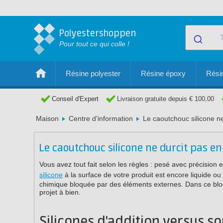
Polyestershoppen
Pour tout ce qui colle !
Résine polyester
Résine époxy
Résin
Conseil d'Expert
Livraison gratuite depuis € 100,00
Maison
Centre d'information
Le caoutchouc silicone ne 
Le caoutchouc silicone ne durcit pas en s
Vous avez tout fait selon les règles : pesé avec précisio
silicone
à la surface de votre produit est encore liquide ou
chimique bloquée par des éléments externes. Dans ce blog
projet à bien.
Silicones d'addition versus s