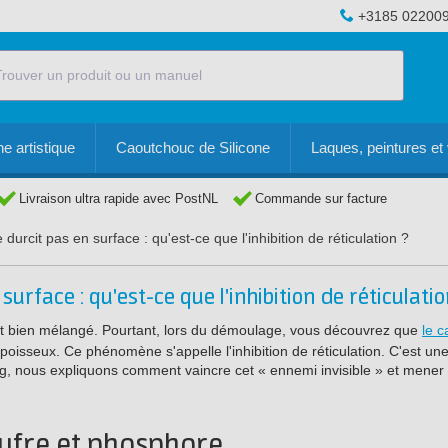
+3185 02200
e artistique
Caoutchouc de Silicone
Laques, peintures et 
Livraison ultra rapide avec PostNL
Commande sur facture
durcit pas en surface : qu'est-ce que l'inhibition de réticulation ?
urface : qu'est-ce que l'inhibition de réticulatio
n et bien mélangé. Pourtant, lors du démoulage, vous découvrez que
le 
 poisseux. Ce phénomène s'appelle l'inhibition de réticulation. C'est un
, nous expliquons comment vaincre cet « ennemi invisible » et mener 
oufre et phosphore