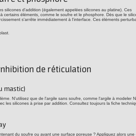
les silicones d'addition (également appelées silicones au platine). Ces
 certains éléments, comme le soufre et le phosphore. Dès que le silic
rcissement s'arrête immédiatement à l'interface. Ces éléments perturb
last.
inhibition de réticulation
ou mastic)
blème. N'utilisez que de l'argile sans soufre, comme l'argile à modeler N
ec les silicones à prise par addition. Consultez toujours la fiche techni
ray
tenant du soufre ou ayant une surface poreuse ? Appliquez alors une