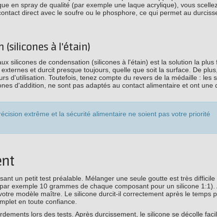
que en spray de qualité (par exemple une laque acrylique), vous scellez
 contact direct avec le soufre ou le phosphore, ce qui permet au durcis
(silicones à l'étain)
aux silicones de condensation (silicones à l'étain) est la solution la plus 
ternes et durcit presque toujours, quelle que soit la surface. De plus
s d'utilisation. Toutefois, tenez compte du revers de la médaille : les s
ones d'addition, ne sont pas adaptés au contact alimentaire et ont une
écision extrême et la sécurité alimentaire ne soient pas votre priorité
ent
nt un petit test préalable. Mélanger une seule goutte est très difficile
e (par exemple 10 grammes de chaque composant pour un silicone 1:1).
otre modèle maître. Le silicone durcit-il correctement après le temps p
mplet en toute confiance.
dements lors des tests. Après durcissement, le silicone se décolle fac