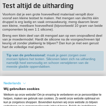
Test altijd de uitharding
Voorkom dat je een grote hoeveelheid materiaal verspilt door
vooraf een kleine testset te maken. Het mengen van slechts één
druppel is erg lastig en vaak onnauwkeurig; meng daarom liever
een kleine, meetbare hoeveelheid (bijvoorbeeld 10 gram van beide
componenten bij een 1:1 silicone).
Breng een klein deel van dit mengsel aan op een onopvallend deel
van je moedermodel. Hardt de silicone na de voorgeschreven tijd
keurig uit zonder plakkerig te blijven? Dan kun je met een gerust
hart de volledige mal gieten.
Tip van de professional:
maak je geen zorgen over
morsen tijdens het testen. Siliconen laten zich na uitharding
namelijk heel eenvoudig en schoon verwijderen van de
meeste gladde oppervlakken.
Hulp nodig?
Nederlands
Wij gebruiken cookies
Kom je er ondanks deze tips niet helemaal uit of heb je een
Welkom op onze website! Om je ervaring te verbeteren en je persoonlijker te
specifieke vraag over jouw unieke project? Geen zorgen, de
helpen, maken we gebruik van cookies. Zo werkt onze website optimaal en
experts van Polyestershoppen staan voor je klaar. Of het nu gaat
kun je zorgeloos shoppen. Bovendien kunnen wij onze website zo blijven
om de juiste Shore-hardheid, het voorkomen van cure inhibitie of
verbeteren en je gepersonaliseerde inhoud tonen. Bekijk de instellingen