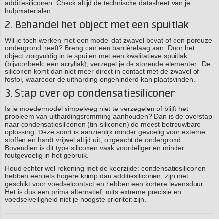
additiesiliconen. Check altijd de technische datasheet van je
hulpmaterialen.
2. Behandel het object met een spuitlak
Wil je toch werken met een model dat zwavel bevat of een poreuze
ondergrond heeft? Breng dan een barrièrelaag aan. Door het
object zorgvuldig in te spuiten met een kwalitatieve spuitlak
(bijvoorbeeld een acryllak), verzegel je de storende elementen. De
siliconen komt dan niet meer direct in contact met de zwavel of
fosfor, waardoor de uitharding ongehinderd kan plaatsvinden.
3. Stap over op condensatiesiliconen
Is je moedermodel simpelweg niet te verzegelen of blijft het
probleem van uithardingsremming aanhouden? Dan is de overstap
naar condensatiesiliconen (tin-siliconen) de meest betrouwbare
oplossing. Deze soort is aanzienlijk minder gevoelig voor externe
stoffen en hardt vrijwel altijd uit, ongeacht de ondergrond.
Bovendien is dit type siliconen vaak voordeliger en minder
foutgevoelig in het gebruik.
Houd echter wel rekening met de keerzijde: condensatiesiliconen
hebben een iets hogere krimp dan additiesiliconen, zijn niet
geschikt voor voedselcontact en hebben een kortere levensduur.
Het is dus een prima alternatief, mits extreme precisie en
voedselveiligheid niet je hoogste prioriteit zijn.