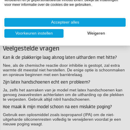
technisch advies voor industriële toepassingen: wij helpen je graag
voor meer informatie over de cookies die we gebruiken.
op weg naar een perfect eindresultaat.
Bekijk onze volledige
probleemoplosser voor siliconenrubber
voor
nog meer diepgaande informatie of neem direct
contact
met ons op
Accepteer alles
voor persoonlijk advies via telefoon, chat of e-mail. Samen maken
we van jouw project een succes!
Voorkeuren instellen
Weigeren
Veelgestelde vragen
Kan ik de plakkerige laag alsnog laten uitharden met hitte?
Nee, als de chemische reactie door inhibitie is gestopt, zal extra
warmte dit meestal niet herstellen. De enige optie is schoonmaken
en opnieuw beginnen met een barrièrelaag.
Zijn latex handschoenen echt een probleem?
Ja, zelfs het aanraken van je model met latex handschoenen kan
genoeg zwavelresten achterlaten om de uitharding op die plekken
te verpesten. Gebruik altijd nitril handschoenen.
Hoe maak ik mijn model schoon na een mislukte poging?
Gebruik een oplosmiddel zoals isopropanol (IPA) om de niet-
uitgeharde siliconenresten volledig te verwijderen voordat je een
nieuwe poging waagt.