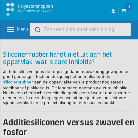
Polyestershoppen
0
Voor alles wat kleeft!
Menu
Zoek een product of handleiding
Siliconenrubber hardt niet uit aan het
oppervlak: wat is cure inhibitie?
Je hebt alles volgens de regels gedaan: nauwkeurig gewogen en
goed gemengd. Toch ontdek je bij het ontmallen dat de
siliconenrubber
aan de oppervlakte van je product nog steeds
vloeibaar of plakkerig is. Dit fenomeen noemen we cure inhibitie.
Het is een chemische reactie die geblokkeerd wordt door externe
elementen. In deze blog leggen we uit hoe je deze 'onzichtbare
vijand' verslaat en je project alsnog tot een succes maakt.
Additiesiliconen versus zwavel en
fosfor