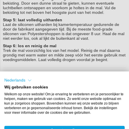
bekisting. Door een dunne straal te gieten, kunnen eventuele
luchtbellen ontsnappen en voorkom je holtes in de mal. Vul de
bekisting tot net boven het hoogste punt van het model.
Stap 5: laat volledig uitharden
Laat de siliconen uitharden bij kamertemperatuur gedurende de
door de fabrikant aangegeven tijd. Bij de meeste food-grade
siliconen van Polyestershoppen is dat ongeveer 8 uur. Haal de mal
niet eerder los, ook al lijkt de buitenkant al vast.
Stap 6: los en reinig de mal
Trek de mal voorzichtig los van het model. Reinig de mal daarna
grondig met warm water en milde zeep vóór het eerste gebruik met
voedingsmiddelen. Laat volledig drogen voordat je begint.
Veelgemaakte fouten (en hoe je
Nederlands
ze vermijdt)
Wij gebruiken cookies
Welkom op onze website! Om je ervaring te verbeteren en je persoonlijker te
helpen, maken we gebruik van cookies. Zo werkt onze website optimaal en
Fout
Gevolg
Oplossing
kun je zorgeloos shoppen. Bovendien kunnen wij onze website zo blijven
verbeteren en je gepersonaliseerde inhoud tonen. Bekijk de instellingen
1.
Niet-voedselveilige
Mogelijk
Kies altijd voor
voor meer informatie over de cookies die we gebruiken.
siliconen gebruiken.
schadelijke
gecertificeerde
migratie
food-grade