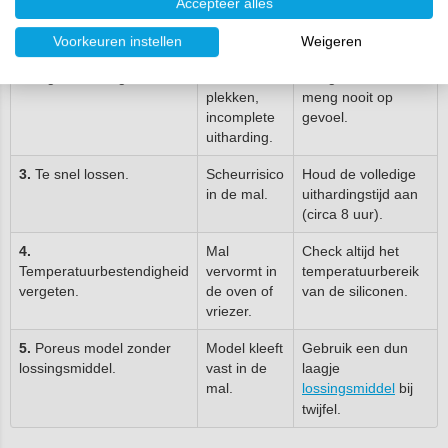
naar
siliconen gietrubber.
Accepteer alles
voedsel.
Voorkeuren instellen
Weigeren
2.
Verkeerde
Kleverige of
Gebruik een
mengverhouding.
zachte
weegschaal en
plekken,
meng nooit op
incomplete
gevoel.
uitharding.
3.
Te snel lossen.
Scheurrisico
Houd de volledige
in de mal.
uithardingstijd aan
(circa 8 uur).
4.
Mal
Check altijd het
Temperatuurbestendigheid
vervormt in
temperatuurbereik
vergeten.
de oven of
van de siliconen.
vriezer.
5.
Poreus model zonder
Model kleeft
Gebruik een dun
lossingsmiddel.
vast in de
laagje
mal.
lossingsmiddel
bij
twijfel.