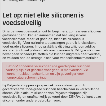
simpelweg niet haalbaar zijn.
Let op: niet elke siliconen is
voedselveilig
Dit is de meest gemaakte fout bij beginners: zomaar een siliconen
gietrubber gebruiken en aannemen dat het veilig is voor
voedselcontact. Maar let goed op, niet elke siliconen is
voedselveilig. Voor culinaire toepassingen gebruik je uitsluitend
food-grade siliconen. In de praktijk is dit bijna altijd een additie-
siliconen (ook wel platinum siliconen genoemd). Dit type siliconen
bevat geen schadelijke stoffen die kunnen migreren naar voedsel,
en voldoen aan de strenge eisen voor voedselcontactmaterialen.
Let op:
condensatie-siliconen (de goedkopere siliconen
variant) zijn niet geschikt voor gebruik met voedsel. Ze
kunnen residuen achterlaten en zijn gevoeliger voor
temperatuurschommelingen.
Bij Polyestershoppen zijn specifiek voor culinair gebruik
gecertificeerde food-grade siliconen beschikbaar in verschillende
shores. Alle platinum siliconen van Polyestershoppen zijn
voedselveilig en onafhankelijk gekeurd door DEKRA. Je kunt deze
siliconen onder andere gebruiken voor: