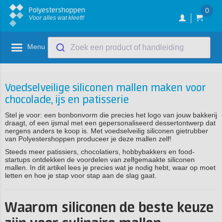
Polyestershoppen
0
Voor alles wat kleeft!
Menu
Zoek een product of handleiding
Voedselveilige siliconen mallen maken voor
chocolade, ijs en patisserie
Stel je voor: een bonbonvorm die precies het logo van jouw bakkerij
draagt, of een ijsmal met een gepersonaliseerd dessertontwerp dat
nergens anders te koop is. Met voedselveilig siliconen gietrubber
van Polyestershoppen produceer je deze mallen zelf!
Steeds meer patissiers, chocolatiers, hobbybakkers en food-
startups ontdekken de voordelen van zelfgemaakte siliconen
mallen. In dit artikel lees je precies wat je nodig hebt, waar op moet
letten en hoe je stap voor stap aan de slag gaat.
Waarom siliconen de beste keuze