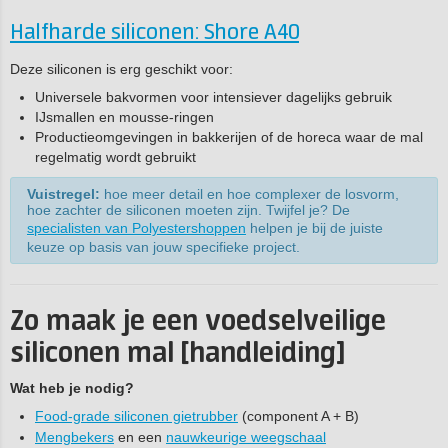
Halfharde siliconen: Shore A40
Deze siliconen is erg geschikt voor:
Universele bakvormen voor intensiever dagelijks gebruik
IJsmallen en mousse-ringen
Productieomgevingen in bakkerijen of de horeca waar de mal
regelmatig wordt gebruikt
Vuistregel:
hoe meer detail en hoe complexer de losvorm,
hoe zachter de siliconen moeten zijn. Twijfel je? De
specialisten van Polyestershoppen
helpen je bij de juiste
keuze op basis van jouw specifieke project.
Zo maak je een voedselveilige
siliconen mal [handleiding]
Wat heb je nodig?
Food-grade siliconen gietrubber
(component A + B)
Mengbekers
en een
nauwkeurige weegschaal