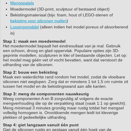
Mengspatels
Moedermodel (3D-print, sculptuur of bestaand object)
Bekistingsmateriaal (bijv. foam, hout of LEGO-stenen of
bekisting voor siliconen mallen
)
Lossingsmiddel
(alleen indien het model poreus of absorberend
is)
Stap 1: maak een moedermodel
Het moedermodel bepaalt het eindresultaat van je mal. Gebruik
een schoon, droog en glad oppervlak. Populaire opties zijn 3D-
geprinte modellen, sculpturen in klei of bestaande objecten. Let op:
het model mag géén vet of vocht bevatten, want dat verstoort de
uitharding van de siliconen.
Stap 2: bouw een bekisting
Maak een waterdichte rand rondom het model, zodat de vloeibare
siliconen niet weglopen. Zorg dat er minstens 1 tot 1,5 cm ruimte zit
tussen het model en de bekistingswand aan alle kanten.
Stap 3: meng de componenten nauwkeurig
Weeg componenten A en B zorgvuldig af volgens de exacte
mengverhouding die op de verpakking staat (vaak 1:1 op gewicht).
Meng minimaal 3 minutes grondig maar rustig totdat het mengsel
volledig homogeen is. Onvoldoende mengen leidt tot kleverige
plekken of gedeeltelijke uitharding.
Stap 4: giet langzaam vanuit één punt
Giet de siliconen rustig en gestaag vanuit één hoek van de