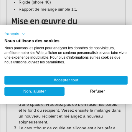
Rigide (shore 40)
Rapport de mélange simple 1:1
Mise en œuvre du
caoutchouc de moulage
français
silicone
Nous utilisons des cookies
Nous pouvons les placer pour analyser les données de nos visiteurs,
Le caoutchouc de moulage silicone est facile à utiliser
améliorer notre site Web, afficher un contenu personnalisé et vous faire vivre
grâce à son rapport de mélange 1:1. Suivez les étapes ci-
une expérience inoubliable. Pour plus d'informations sur les cookies que
nous utilisons, ouvrez les paramètres.
dessous pour obtenir un résultat parfait.
Pesez avec précision la base (composant A) et le
Accepter tout
durcisseur (composant B) à l'aide d'une balance dans
un rapport de mélange de 1:1.
Non, ajuster
Refuser
Mélangez soigneusement les deux composants
pendant environ 3 minutes (sans trop insister) à l'aide
d'une spatule. N'oubliez pas de bien racler les parois
et le fond du récipient. Versez ensuite le mélange dans
un nouveau récipient et mélangez à nouveau
soigneusement.
Le caoutchouc de coulée en silicone est alors prêt à