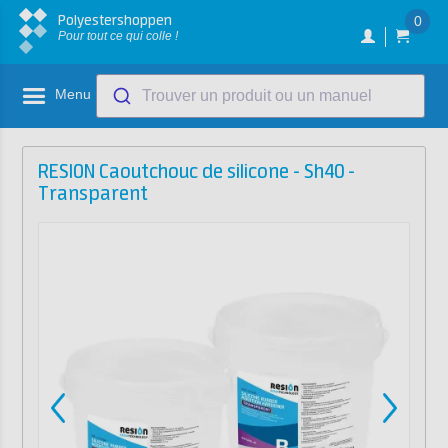
Polyestershoppen
0
Pour tout ce qui colle !
Menu
Trouver un produit ou un manuel
RESION Caoutchouc de silicone - Sh40 -
Transparent