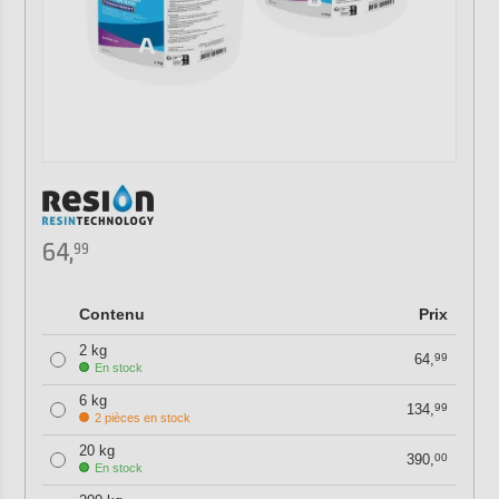
64,
99
Contenu
Prix
2 kg
64,
99
En stock
6 kg
134,
99
2 pièces en stock
20 kg
390,
00
En stock