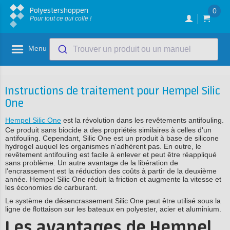
Polyestershoppen
0
Pour tout ce qui colle !
Menu
Trouver un produit ou un manuel
Instructions de traitement pour Hempel Silic
One
Hempel Silic One
est la révolution dans les revêtements antifouling.
Ce produit sans biocide a des propriétés similaires à celles d'un
antifouling. Cependant, Silic One est un produit à base de silicone
hydrogel auquel les organismes n'adhèrent pas. En outre, le
revêtement antifouling est facile à enlever et peut être réappliqué
sans problème. Un autre avantage de la libération de
l'encrassement est la réduction des coûts à partir de la deuxième
année. Hempel Silic One réduit la friction et augmente la vitesse et
les économies de carburant.
Le système de désencrassement Silic One peut être utilisé sous la
ligne de flottaison sur les bateaux en polyester, acier et aluminium.
Les avantages de Hempel