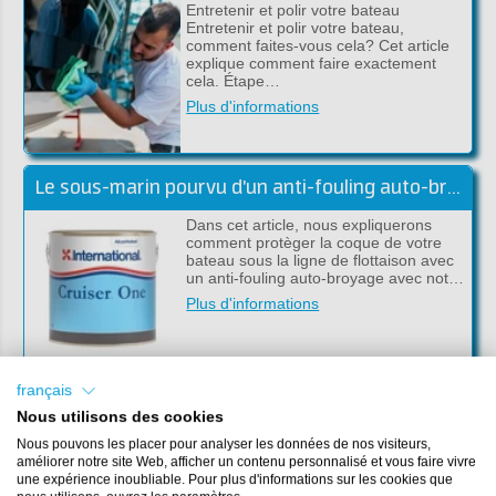
Entretenir et polir votre bateau
Entretenir et polir votre bateau,
comment faites-vous cela? Cet article
explique comment faire exactement
cela. Étape…
Plus d'informations
Le sous-marin pourvu d'un anti-fouling auto-broyant
Dans cet article, nous expliquerons
comment protèger la coque de votre
bateau sous la ligne de flottaison avec
un anti-fouling auto-broyage avec not…
Plus d'informations
français
Comment enlever rapidement la peinture de l'acier ou du polyester?
Nous utilisons des cookies
Parfois, vous souhaitez vous occuper
Nous pouvons les placer pour analyser les données de nos visiteurs,
beaucoup de votre bateau et enlever la
améliorer notre site Web, afficher un contenu personnalisé et vous faire vivre
vieille peinture ou le revêtement
une expérience inoubliable. Pour plus d'informations sur les cookies que
antisalissure afin de pouvoir