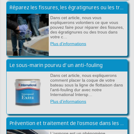
Réparez les fissures, les égratignures ou les trous sous la ligne de flottaison
Dans cet article, nous vous
expliquerons volontiers ce que vous
pouvez faire pour réparer des fissures,
des égratignures ou des trous dans
votre c…
Plus d'informations
Le sous-marin pourvu d' un anti-fouling
Dans cet article, nous expliquerons
comment placer la coque de votre
bateau sous la ligne de flottaison dans
l'anti-fouling dur avec notre
International Intersp…
Plus d'informations
Prévention et traitement de l'osmose dans les bateaux en polyester
L'osmose est un phénomène