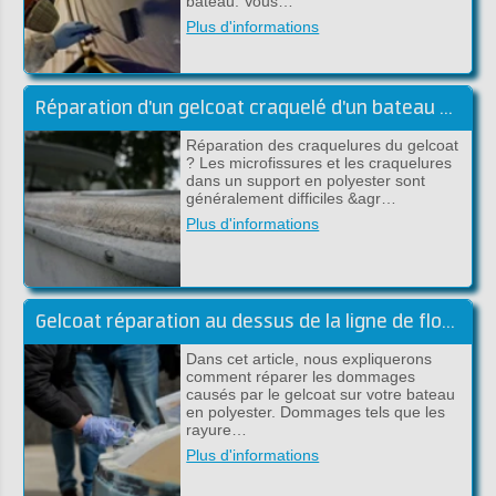
bateau. Vous…
Plus d'informations
Réparation d'un gelcoat craquelé d'un bateau en polyester
Réparation des craquelures du gelcoat
? Les microfissures et les craquelures
dans un support en polyester sont
généralement difficiles &agr…
Plus d'informations
Gelcoat réparation au dessus de la ligne de flottaison
Dans cet article, nous expliquerons
comment réparer les dommages
causés par le gelcoat sur votre bateau
en polyester. Dommages tels que les
rayure…
Plus d'informations