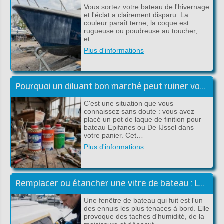
Vous sortez votre bateau de l'hivernage
et l'éclat a clairement disparu. La
couleur paraît terne, la coque est
rugueuse ou poudreuse au toucher,
et…
Plus d'informations
Pourquoi un diluant bon marché peut ruiner votre peinture haut de gamme
C'est une situation que vous
connaissez sans doute : vous avez
placé un pot de laque de finition pour
bateau Epifanes ou De IJssel dans
votre panier. Cet…
Plus d'informations
Remplacer ou étancher une vitre de bateau : Le guide complet (Sika)
Une fenêtre de bateau qui fuit est l'un
des ennuis les plus tenaces à bord. Elle
provoque des taches d'humidité, de la