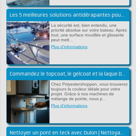
Les 5 meilleures solutions antidérapantes pour l'embarqué
La sécurité est, bien entendu, une
priorité absolue sur votre bateau. Après
tout, une surface mouillée et glissante
peut mett…
Plus d'informations
Commandez le topcoat, le gelcoat et la laque DD dans la couleur souhaitée
Chez Polyestershoppen, vous trouverez
toujours la couleur idéale pour votre
projet. Grâce à nos machines de
mélange de pointe, nous p…
Plus d'informations
Nettoyer un pont en teck avec Dulon | Nettoyage et rénovation