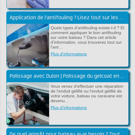
Application de l'antifouling ? Lisez tout sur les antifoulings !
Quels types d'antifouling existe-t-il ? Et
comment appliquer le bon antifouling
sur votre bateau ? Dans cet article
d'information, vous trouverez tout sur
l'ant…
Plus d'informations
Polissage avec Dulon | Polissage du gelcoat en polyester
Vous venez d'effectuer une réparation
de l'enduit gélifié ou l'enduit gélifié de
votre voiture, bateau ou caravane est
devenu…
Plus d'informations
De quel apprêt pour bateau ai-je besoin ? Tout sur l'apprêt pour bateaux !