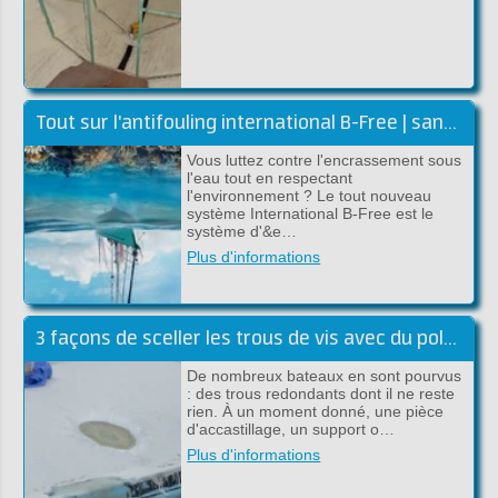
Tout sur l'antifouling international B-Free | sans biocides
Vous luttez contre l'encrassement sous
l'eau tout en respectant
l'environnement ? Le tout nouveau
système International B-Free est le
système d'&e…
Plus d'informations
3 façons de sceller les trous de vis avec du polyester
De nombreux bateaux en sont pourvus
: des trous redondants dont il ne reste
rien. À un moment donné, une pièce
d'accastillage, un support o…
Plus d'informations