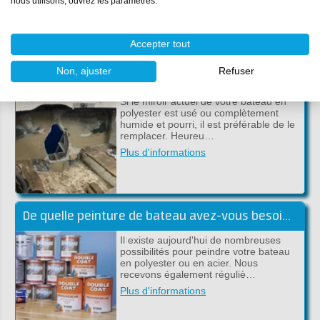
nous utilisons, ouvrez les paramètres.
continuer …
Plus d'informations
Accepter tout
Non, ajuster
Refuser
Remplacez le miroir dans votre bateau en polyester
Si le miroir actuel de votre bateau en
polyester est usé ou complètement
humide et pourri, il est préférable de le
remplacer. Heureu…
Plus d'informations
De quelle peinture de bateau avez-vous besoin? Nous vous aidons à chooisir!
Il existe aujourd'hui de nombreuses
possibilités pour peindre votre bateau
en polyester ou en acier. Nous
recevons également réguliè…
Plus d'informations