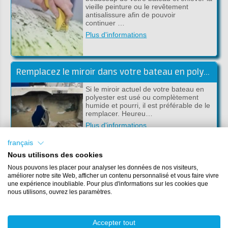
vieille peinture ou le revêtement
antisalissure afin de pouvoir
continuer …
Plus d'informations
Remplacez le miroir dans votre bateau en polyester
Si le miroir actuel de votre bateau en
polyester est usé ou complètement
humide et pourri, il est préférable de le
remplacer. Heureu…
Plus d'informations
français
Nous utilisons des cookies
Nous pouvons les placer pour analyser les données de nos visiteurs,
De quelle peinture de bateau avez-vous besoin? Nous vous aidons à chooisir!
améliorer notre site Web, afficher un contenu personnalisé et vous faire vivre
une expérience inoubliable. Pour plus d'informations sur les cookies que
Il existe aujourd'hui de nombreuses
nous utilisons, ouvrez les paramètres.
possibilités pour peindre votre bateau
en polyester ou en acier. Nous
recevons également réguliè…
Accepter tout
Plus d'informations