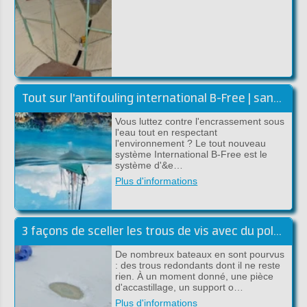
Tout sur l'antifouling international B-Free | sans biocides
Vous luttez contre l'encrassement sous
l'eau tout en respectant
l'environnement ? Le tout nouveau
système International B-Free est le
système d'&e…
Plus d'informations
3 façons de sceller les trous de vis avec du polyester
De nombreux bateaux en sont pourvus
: des trous redondants dont il ne reste
rien. À un moment donné, une pièce
d'accastillage, un support o…
Plus d'informations