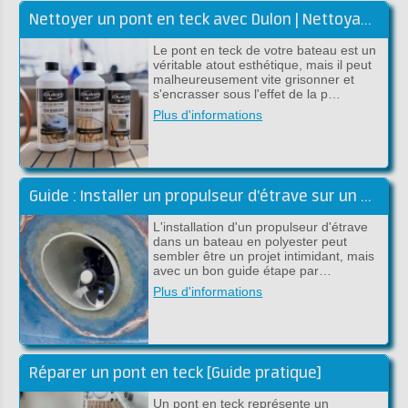
Nettoyer un pont en teck avec Dulon | Nettoyage et rénovation
Le pont en teck de votre bateau est un
véritable atout esthétique, mais il peut
malheureusement vite grisonner et
s'encrasser sous l'effet de la p…
Plus d'informations
Guide : Installer un propulseur d'étrave sur un bateau en polyester
L'installation d'un propulseur d'étrave
dans un bateau en polyester peut
sembler être un projet intimidant, mais
avec un bon guide étape par…
Plus d'informations
Réparer un pont en teck [Guide pratique]
Un pont en teck représente un