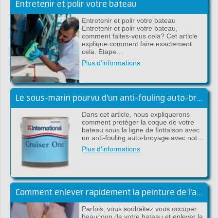
Entretenir et polir votre bateau
Entretenir et polir votre bateau
Entretenir et polir votre bateau,
comment faites-vous cela? Cet article
explique comment faire exactement
cela. Étape…
Plus d'informations
Le sous-marin pourvu d'un anti-fouling auto-broyant
Dans cet article, nous expliquerons
comment protèger la coque de votre
bateau sous la ligne de flottaison avec
un anti-fouling auto-broyage avec not…
Plus d'informations
Comment enlever rapidement la peinture de l'acier ou du polyester?
Parfois, vous souhaitez vous occuper
beaucoup de votre bateau et enlever la