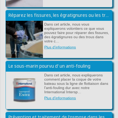
Réparez les fissures, les égratignures ou les trous sous la ligne de flottaison
Dans cet article, nous vous
expliquerons volontiers ce que vous
pouvez faire pour réparer des fissures,
des égratignures ou des trous dans
votre c…
Plus d'informations
Le sous-marin pourvu d' un anti-fouling
Dans cet article, nous expliquerons
comment placer la coque de votre
bateau sous la ligne de flottaison dans
l'anti-fouling dur avec notre
International Intersp…
Plus d'informations
Prévention et traitement de l'osmose dans les bateaux en polyester