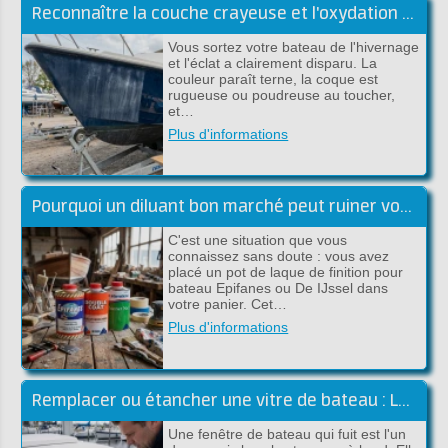
Reconnaître la couche crayeuse et l'oxydation du gelcoat
Vous sortez votre bateau de l'hivernage
et l'éclat a clairement disparu. La
couleur paraît terne, la coque est
rugueuse ou poudreuse au toucher,
et…
Plus d'informations
Pourquoi un diluant bon marché peut ruiner votre peinture haut de gamme
C'est une situation que vous
connaissez sans doute : vous avez
placé un pot de laque de finition pour
bateau Epifanes ou De IJssel dans
votre panier. Cet…
Plus d'informations
Remplacer ou étancher une vitre de bateau : Le guide complet (Sika)
Une fenêtre de bateau qui fuit est l'un