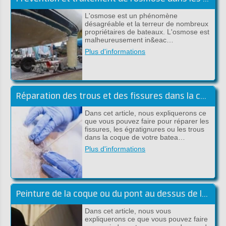
L'osmose est un phénomène
désagréable et la terreur de nombreux
propriétaires de bateaux. L'osmose est
malheureusement in&eac…
Plus d'informations
Réparation des trous et des fissures dans la coque au-dessus de la ligne de flottaison
Dans cet article, nous expliquerons ce
que vous pouvez faire pour réparer les
fissures, les égratignures ou les trous
dans la coque de votre batea…
Plus d'informations
Peinture de la coque ou du pont au dessus de la flottaison
Dans cet article, nous vous
expliquerons ce que vous pouvez faire