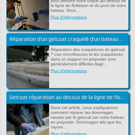
pour peindre votre coque au-dessus de
la ligne de flottaison et du pont de votre
bateau. Vous…
Plus d'informations
Réparation d'un gelcoat craquelé d'un bateau en polyester
Réparation des craquelures du gelcoat
? Les microfissures et les craquelures
dans un support en polyester sont
généralement difficiles &agr…
Plus d'informations
Gelcoat réparation au dessus de la ligne de flottaison
Dans cet article, nous expliquerons
comment réparer les dommages
causés par le gelcoat sur votre bateau
en polyester. Dommages tels que les
rayure…
Plus d'informations