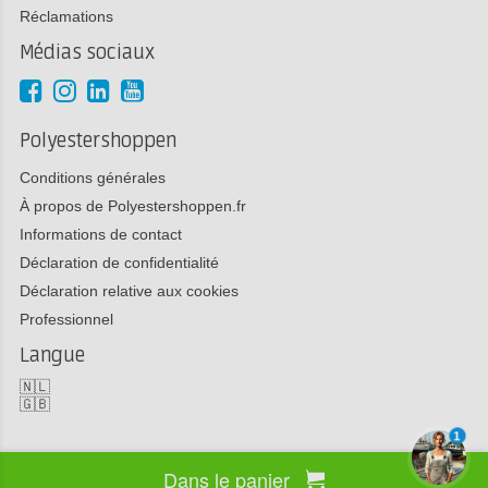
Réclamations
Médias sociaux
Polyestershoppen
Conditions générales
À propos de Polyestershoppen.fr
Informations de contact
Déclaration de confidentialité
Déclaration relative aux cookies
Professionnel
Langue
🇳🇱
🇬🇧
1
Dans le panier
Copyright 2026 Polyestershoppen bv