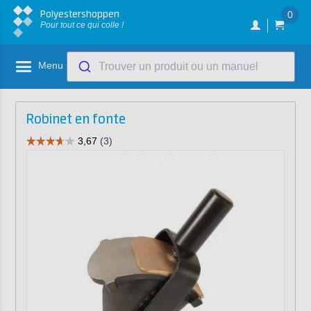
Polyestershoppen
0
Pour tout ce qui colle !
Menu
Trouver un produit ou un manuel
Robinet en fonte