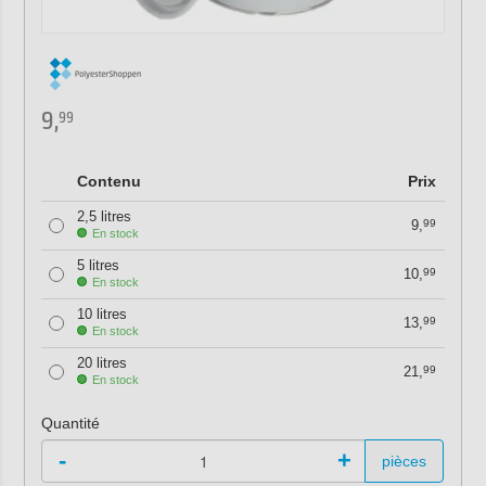
9,
99
Contenu
Prix
2,5 litres
9,
99
En stock
5 litres
10,
99
En stock
10 litres
13,
99
En stock
20 litres
21,
99
En stock
Quantité
-
+
pièces