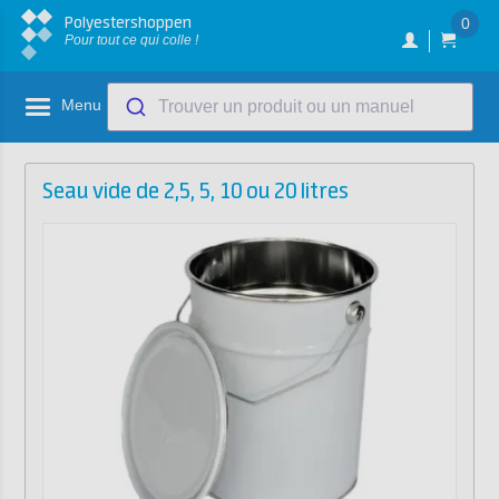
Polyestershoppen
0
Pour tout ce qui colle !
Menu
Trouver un produit ou un manuel
Seau vide de 2,5, 5, 10 ou 20 litres