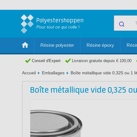
Polyestershoppen
Pour tout ce qui colle !
Résine polyester
Résine époxy
Résin
Conseil d'Expert
Livraison gratuite depuis € 100,00
Accueil
Emballages
Boîte métallique vide 0,325 ou 1 li
Boîte métallique vide 0,325 ou 