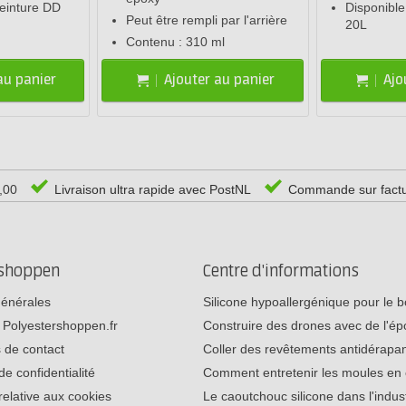
peinture DD
Disponible
Peut être rempli par l'arrière
20L
Contenu : 310 ml
au panier
Ajouter au panier
Ajo
0,00
Livraison ultra rapide avec PostNL
Commande sur fact
rshoppen
Centre d'informations
générales
Silicone hypoallergénique pour le
 Polyestershoppen.fr
Construire des drones avec de l'é
 de contact
Coller des revêtements antidérap
de confidentialité
Comment entretenir les moules e
relative aux cookies
Le caoutchouc silicone dans l'indu