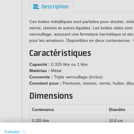
Description
Ces boites métalliques sont parfaites pour stocker, méla
vernis, résines et autres liquides. Les boites vides son
verrouillage, assurant une fermeture hermétique et sé
pour les amateurs. Disponibles en deux contenances : 0,3
Caractéristiques
Capacité :
0,325 litre ou 1 litre
Matériau :
Métal
Couvercle :
Triple verrouillage (inclus)
Convient pour :
Peintures, résines, vernis, huiles, dilu
Dimensions
Contenance
Diamètre
0,325 litre
10,8 cm
français
1 litre
10,8 cm