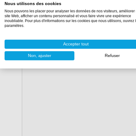
Nous utilisons des cookies
Nous pouvons les placer pour analyser les données de nos visiteurs, améliorer 
site Web, afficher un contenu personnalisé et vous faire vivre une expérience
Conseil :
Besoin d’un plus grand pot de peinture 
inoubliable. Pour plus d'informations sur les cookies que nous utilisons, ouvrez 
litres
.
paramètres.
Accepter tout
Non, ajuster
Refuser