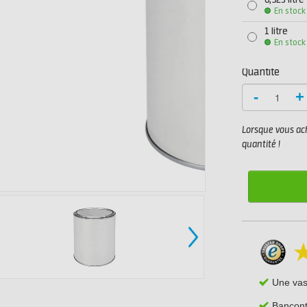
0,325 litre
En stock
1 litre
En stock
Quantité
-
+
Lorsque vous ach
quantité !
Une va
Bancont