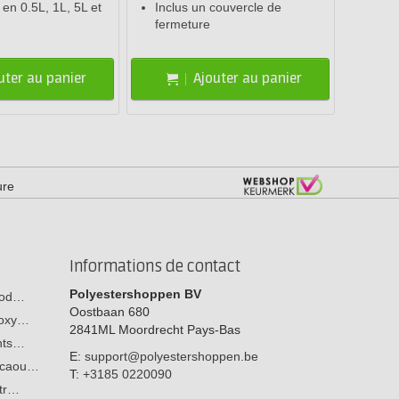
 en 0.5L, 1L, 5L et
Inclus un couvercle de
fermeture
uter au panier
Ajouter au panier
ure
Informations de contact
Polyestershoppen BV
 bod…
Oostbaan 680
poxy…
2841ML
Moordrecht
Pays-Bas
ants…
E:
support@polyestershoppen.be
n caou…
T:
+3185 0220090
str…