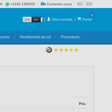
90
+3185 1305932
Contactez-nous
🇳🇱
🇬🇧
0
Votre compte
Panier
21%
Incl.
Excl.
vernis
Revêtement de sol
Promotions
Prix