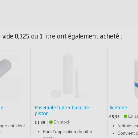
 vide 0,325 ou 1 litre ont également acheté :
se
Ensemble tube + buse de
Acétone
piston
En s
€ 5,99
En stock
€ 1,39
age est idéal
Nettoie le
Pour l'application de pâte
r
Convient 
époxy