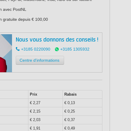
on avec PostNL
n gratuite depuis € 100,00
Nous vous donnons des conseils !
+3185 0220090
+3185 1305932
Centre d'informations
Prix
Rabais
€ 2,27
€ 0,13
€ 2,15
€ 0,25
€ 2,03
€ 0,37
€ 1,91
€ 0,49