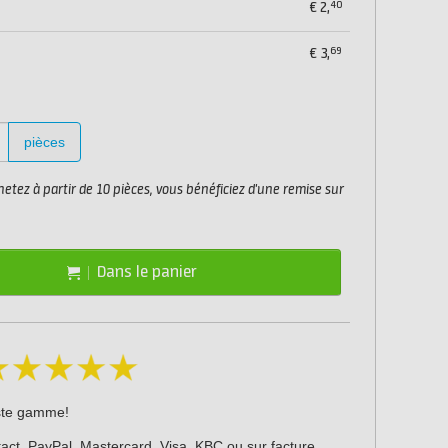
40
€
2,
69
€
3,
pièces
etez à partir de 10 pièces, vous bénéficiez d'une remise sur
Dans le panier
ste gamme!
act, PayPal, Mastercard, Visa, KBC ou sur facture