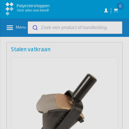
Polyestershoppen
0
Voor alles wat kleeft!
Menu
Zoek een product of handleiding
Stalen vatkraan