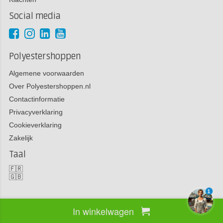
Social media
Polyestershoppen
Algemene voorwaarden
Over Polyestershoppen.nl
Contactinformatie
Privacyverklaring
Cookieverklaring
Zakelijk
Taal
🇫🇷
🇬🇧
1
In winkelwagen
Copyright 2026 Polyestershoppen bv