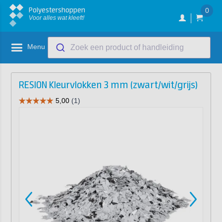
Polyestershoppen
0
Voor alles wat kleeft!
Menu
Zoek een product of handleiding
RESION Kleurvlokken 3 mm (zwart/wit/grijs)