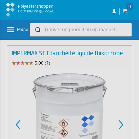
Polyestershoppen
0
Pour tout ce qui colle !
Menu
Trouver un produit ou un manuel
IMPERMAX ST Etanchéité liquide thixotrope