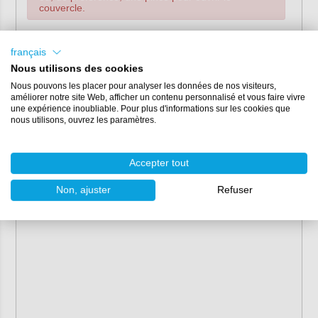
couvercle.
P
ropriétés
français
Contenu :
6 kg, 25 kg
Nous utilisons des cookies
Couleur :
gris (RAL 7001)
Nous pouvons les placer pour analyser les données de nos visiteurs,
Température de mise en œuvre :
à partir de 5°C
améliorer notre site Web, afficher un contenu personnalisé et vous faire vivre
une expérience inoubliable. Pour plus d'informations sur les cookies que
Temps de séchage :
nous utilisons, ouvrez les paramètres.
en hiver 12-24 heures,
en été 4-6 heures.
Accepter tout
2
Consommation :
500-1000 gr/m
(en fonction de l'angle
Non, ajuster
Refuser
de la pente)
Primaire
:
primaire Impermax (Porosity Sealer Flex)