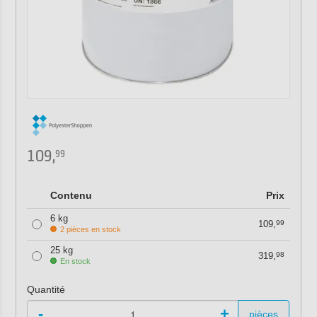
109,
99
Contenu
Prix
6 kg
109,
99
2 pièces en stock
25 kg
319,
98
En stock
Quantité
-
+
pièces