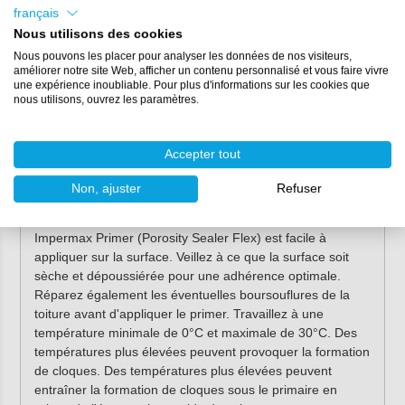
vous travaillez avec l'
Impermax B1K
. En effet, ce système
français
hybride se compose déjà de bitume et de polyuréthane.
Nous utilisons des cookies
Dans le cas des toits blancs, le bitume peut toutefois
Nous pouvons les placer pour analyser les données de nos visiteurs,
laisser des taches dans la couche
Impermax LY
. En effet,
améliorer notre site Web, afficher un contenu personnalisé et vous faire vivre
une expérience inoubliable. Pour plus d'informations sur les cookies que
Impermax dissout une partie de l'ancien revêtement. Vous
nous utilisons, ouvrez les paramètres.
pouvez éviter cela en traitant d'abord le toit avec ce primer
ou en appliquant deux couches d'
Impermax LY
. La
première couche sert alors de couche d'apprêt.
Accepter tout
Mode d'emploi
Non, ajuster
Refuser
Préparation :
Impermax Primer (Porosity Sealer Flex) est facile à
appliquer sur la surface. Veillez à ce que la surface soit
sèche et dépoussiérée pour une adhérence optimale.
Réparez également les éventuelles boursouflures de la
toiture avant d'appliquer le primer. Travaillez à une
température minimale de 0°C et maximale de 30°C. Des
températures plus élevées peuvent provoquer la formation
de cloques. Des températures plus élevées peuvent
entraîner la formation de cloques sous le primaire en