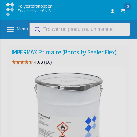
Polyestershoppen
0
Pour tout ce qui colle !
Menu
Trouver un produit ou un manuel
IMPERMAX Primaire (Porosity Sealer Flex)