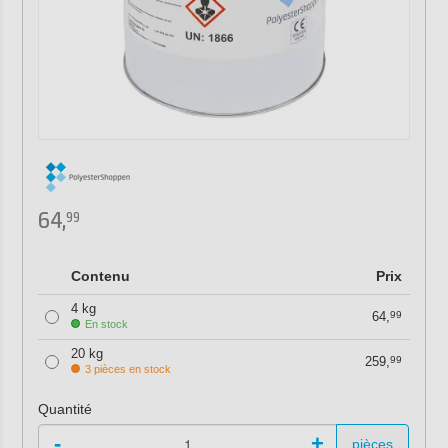
64,
99
Contenu
Prix
4 kg
64,
99
En stock
20 kg
259,
99
3 pièces en stock
Quantité
-
+
pièces