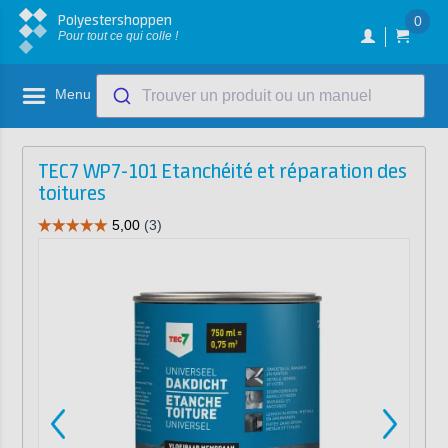
Polyestershoppen
0
Pour tout ce qui colle !
Menu
Trouver un produit ou un manuel
TEC7 WP7-101 Etanchéité et réparation des
toitures