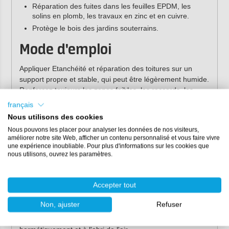
Réparation des fuites dans les feuilles EPDM, les
solins en plomb, les travaux en zinc et en cuivre.
Protège le bois des jardins souterrains.
Mode d'emploi
Appliquer Etanchéité et réparation des toitures sur un
support propre et stable, qui peut être légèrement humide.
Renforcez toujours les zones faibles, les raccords, les
joints et les coins avec du ruban en fibre de verre. Les
français
2
grandes surfaces (>4 m
) doivent être entièrement
Nous utilisons des cookies
renforcées avec du treillis de renforcement en fibre de
Nous pouvons les placer pour analyser les données de nos visiteurs,
verre.
améliorer notre site Web, afficher un contenu personnalisé et vous faire vivre
Appliquer ensuite Etanchéité et réparation des toitures à
une expérience inoubliable. Pour plus d'informations sur les cookies que
nous utilisons, ouvrez les paramètres.
l'aide d'un pinceau ou d'une spatule, en une couche d'au
moins 1 mm d'épaisseur.
Nettoyer immédiatement les outils avec le
nettoyant Tec7
.
Accepter tout
Après durcissement, n'enlever que mécaniquement. Se
nettoyer les mains avec les
lingettes nettoyantes RESION
.
Non, ajuster
Refuser
Un surplus peut être stocké pendant une courte période, à
condition que le sac dans le pot soit fermé