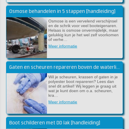
Osmose behandelen in 5 stappen [handleiding]
Osmose is een vervelend verschijnsel
en de schrik voor veel booteigenaren.
Helaas is osmose onvermijdelijk, maar
gelukkig kun je het wel zelf voorkomen
of verhe…
Meer informatie
Gaten en scheuren repareren boven de waterlijn
Wil je scheuren, krassen of gaten in je
polyester boot repareren? Lees dan
snel dit artikel! Wij leggen je graag uit
wat je kunt doen om o.a. scheuren,
kra…
Meer informatie
Boot schilderen met DD lak [handleiding]