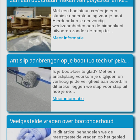
Zelf een bootsteun maken van polyester en kernmateriaal
Met een bootsteun creëer je een
stabiele ondersteuning voor je boot.
Hierdoor kun je eenvoudig
werkzaamheden aan de binnenkant
uitvoeren zonder de romp te…
Meer informatie
Antislip aanbrengen op je boot (Coltech GripElast)
Is je bootvloer te glad? Met een
antisliplaag voorkom je uitglijden en
verhoog je de veiligheid aan boord. In
dit artikel leggen we stap voor stap uit
hoe je ee…
Meer informatie
Veelgestelde vragen over bootonderhoud
In dit artikel behandelen we de
meestgestelde vragen op het gebied