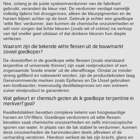
Nee, zolang je de juiste systeemverdunner van de fabrikant
gebruikt, verandert de kleur niet. De verdunner verdapt namelijk
volledig tijdens het droogproces; alleen de kleurpigmenten en de
harsen blijven achter op de boot. Gebruik je echter een goedkope
'witte fles' verdunner, dan kunnen de chemische onzuiverheden er
wél voor zorgen dat lichte kleuren (zoals wit of crème) na verloop
van tijd sneller geel uitslaan of dat donkere kleuren hun diepte
verliezen.
Waarom zijn die bekende witte flessen uit de bouwmarkt
zoveel goedkoper?
De vloeistoffen in de goedkope witte flessen (zoals standaard
terpentine of universele thinner) zijn vaak restproducten of een
zogenaamde 'brede snede' uit de olieraffinage. Omdat ze minder
streng gefilterd en nabewerkt worden, zijn de productiekosten laag.
Gerenommeerde merken zoals Epifanes en De IJssel gebruiken
een kostbaarder, meervoudig destillatieproces om een extreem
zuiver eindproduct te garanderen.
Wat gebeurt er chemisch gezien als ik goedkope terpentine in
merkverf gooi?
Kwaliteitslakken bevatten complexe ketens van hoogwaardige
harsen en UV-filters. Goedkope verdunners uit witte flessen
bevatten vaak chemische onzuiverheden en zelfs microscopische
sporen van water. In plaats van de lak stabiel te verdunnen, kunnen
deze onzuiverheden de harsmoleculen deels afbreken of de
verharding verstoren. Hierdoor verliest de lak zijn kracht, glans en