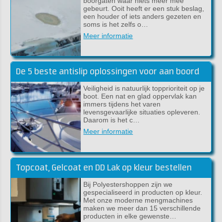
boorgaten waar niets meer mee
gebeurt. Ooit heeft er een stuk beslag,
een houder of iets anders gezeten en
soms is het zelfs o…
Meer informatie
De 5 beste antislip oplossingen voor aan boord
Veiligheid is natuurlijk topprioriteit op je
boot. Een nat en glad oppervlak kan
immers tijdens het varen
levensgevaarlijke situaties opleveren.
Daarom is het c…
Meer informatie
Topcoat, Gelcoat en DD Lak op kleur bestellen
Bij Polyestershoppen zijn we
gespecialiseerd in producten op kleur.
Met onze moderne mengmachines
maken we meer dan 15 verschillende
producten in elke gewenste…