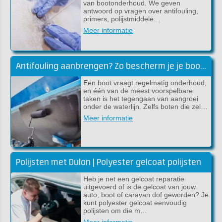
van bootonderhoud. We geven
antwoord op vragen over antifouling,
primers, polijstmiddele…
Meer informatie
Antifouling aanbrengen? Zo bescherm je je boot tegen aangroei
Een boot vraagt regelmatig onderhoud,
en één van de meest voorspelbare
taken is het tegengaan van aangroei
onder de waterlijn. Zelfs boten die zel…
Meer informatie
Polijsten met Dulon | Polyester gelcoat polijsten
Heb je net een gelcoat reparatie
uitgevoerd of is de gelcoat van jouw
auto, boot of caravan dof geworden? Je
kunt polyester gelcoat eenvoudig
polijsten om die m…
Meer informatie