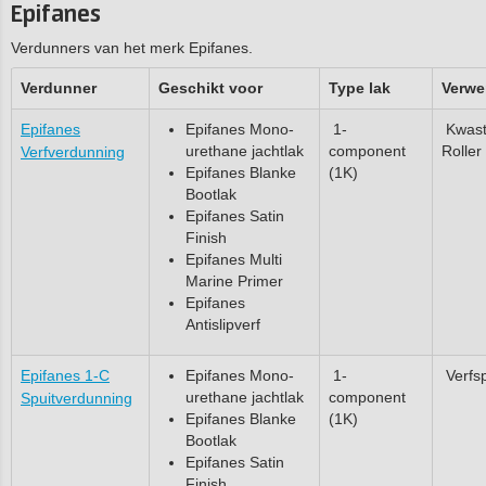
Epifanes
Verdunners van het merk Epifanes.
Verdunner
Geschikt voor
Type lak
Verwe
Epifanes
Epifanes Mono-
1-
Kwast
urethane jachtlak
component
Roller
Verfverdunning
Epifanes Blanke
(1K)
Bootlak
Epifanes Satin
Finish
Epifanes Multi
Marine Primer
Epifanes
Antislipverf
Epifanes 1-C
Epifanes Mono-
1-
Verfsp
urethane jachtlak
component
Spuitverdunning
Epifanes Blanke
(1K)
Bootlak
Epifanes Satin
Finish