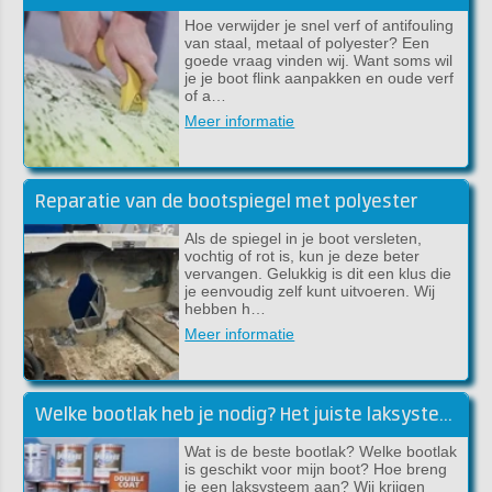
Hoe verwijder je snel verf of antifouling
van staal, metaal of polyester? Een
goede vraag vinden wij. Want soms wil
je je boot flink aanpakken en oude verf
of a…
Meer informatie
Reparatie van de bootspiegel met polyester
Als de spiegel in je boot versleten,
vochtig of rot is, kun je deze beter
vervangen. Gelukkig is dit een klus die
je eenvoudig zelf kunt uitvoeren. Wij
hebben h…
Meer informatie
Welke bootlak heb je nodig? Het juiste laksysteem voor jouw boot!
Wat is de beste bootlak? Welke bootlak
is geschikt voor mijn boot? Hoe breng
je een laksysteem aan? Wij krijgen