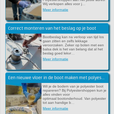
Wij verkopen alles voor j…
Meer informatie
Correct monteren van het beslag op je boot
Bootbeslag kan na verloop van tijd los
gaan zitten en zelfs lekkage
veroorzaken. Zeker op boten met een
balsa dek is het van belang dat al het
beslag goed lekvr…
Meer informatie
Een nieuwe vloer in de boot maken met polyester
Wil je de bodem van je polyester boot
repareren? Bij Polyestershoppen kun je
alles vinden voor
optimaal bootonderhoud. Van polyester
tot aan handige b…
Meer informatie