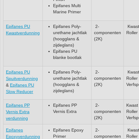
Epifanes Multi
Marine Primer
Epifanes PU
Epifanes Poly-
2-
Kwast
urethane jachtlak
componenten
Roller
Kwastverdunning
(hoogglans &
(2K)
zijdeglans)
Epifanes PU
blanke bootlak
Epifanes PU
Epifanes Poly-
2-
Kwast
urethane jachtlak
componenten
Roller 
Spuitverdunning
(hoogglans &
(2K)
Verfsp
&
Epifanes PU
zijdeglans)
Slow Reducer
Epifanes PP
Epifanes PP
2-
Kwast 
Vernis Extra
componenten
Roller 
Vernis Extra
(2K)
Verfsp
verdunning
Epifanes
Epifanes Epoxy
2-
Kwast
Primer
componenten
Roller 
Epoxyverdunning