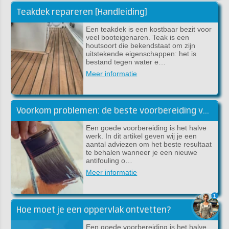
Teakdek repareren [Handleiding]
Een teakdek is een kostbaar bezit voor
veel booteigenaren. Teak is een
houtsoort die bekendstaat om zijn
uitstekende eigenschappen: het is
bestand tegen water e…
Meer informatie
Voorkom problemen: de beste voorbereiding voor lakwerk
Een goede voorbereiding is het halve
werk. In dit artikel geven wij je een
aantal adviezen om het beste resultaat
te behalen wanneer je een nieuwe
antifouling o…
Meer informatie
1
Hoe moet je een oppervlak ontvetten?
Een goede voorbereiding is het halve