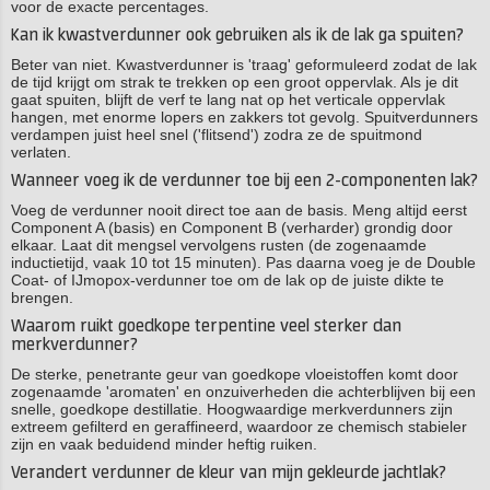
voor de exacte percentages.
Kan ik kwastverdunner ook gebruiken als ik de lak ga spuiten?
Beter van niet. Kwastverdunner is 'traag' geformuleerd zodat de lak
de tijd krijgt om strak te trekken op een groot oppervlak. Als je dit
gaat spuiten, blijft de verf te lang nat op het verticale oppervlak
hangen, met enorme lopers en zakkers tot gevolg. Spuitverdunners
verdampen juist heel snel ('flitsend') zodra ze de spuitmond
verlaten.
Wanneer voeg ik de verdunner toe bij een 2-componenten lak?
Voeg de verdunner nooit direct toe aan de basis. Meng altijd eerst
Component A (basis) en Component B (verharder) grondig door
elkaar. Laat dit mengsel vervolgens rusten (de zogenaamde
inductietijd, vaak 10 tot 15 minuten). Pas daarna voeg je de Double
Coat- of IJmopox-verdunner toe om de lak op de juiste dikte te
brengen.
Waarom ruikt goedkope terpentine veel sterker dan
merkverdunner?
De sterke, penetrante geur van goedkope vloeistoffen komt door
zogenaamde 'aromaten' en onzuiverheden die achterblijven bij een
snelle, goedkope destillatie. Hoogwaardige merkverdunners zijn
extreem gefilterd en geraffineerd, waardoor ze chemisch stabieler
zijn en vaak beduidend minder heftig ruiken.
Verandert verdunner de kleur van mijn gekleurde jachtlak?