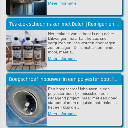
Meer informatie
Teakdek schoonmaken met Dulon | Reinigen en kleur herstellen
Het teakdek van je boot is een echte
blikvanger, maar kan helaas snel
vergrijzen en vies worden door regen,
zon en algen. Dit is niet alleen minder
mooi, maar z…
Meer informatie
Boegschroef inbouwen in een polyester boot [handleiding]
Een boegschroef inbouwen in een
polyester boot lijkt misschien een
uitdagend project, maar met een goed
stappenplan en de juiste materialen is
het een klus die…
Meer informatie