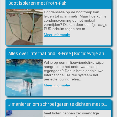
Boot isoleren met Froth-Pak
Condensatie op de bootromp kan
leiden tot schimmels. Maar hoe kun je
condensvorming op het metaal
vermijden? Dit kan door een fijn laagje
PUR schuim tegen het m…
Meer informatie
Alles over International B-Free | Biocidevrije antifouling
Wil je op een milieuvriendelijke wijze
aangroei op het onderwaterschip
tegengaan? Dan is het gloednieuwe
International B-Free systeem het
perfecte fouling relea…
Meer informatie
3 manieren om schroefgaten te dichten met polyester
Veel boten hebben ze: overtollige