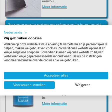
eenvou…
Meer informatie
Zo repareer je gaten en scheuren in jouw boot!
Nederlands
Heb je schade aan je boot en wil je dit
eenvoudig repareren? In dit artikel
Wij gebruiken cookies
leggen wij je stap voor stap uit hoe je
Welkom op onze website! Om je ervaring te verbeteren en je persoonlijker te
scheuren, krassen of gaten in de romp
helpen, maken we gebruik van cookies. Zo werkt onze website optimaal en
v…
kun je zorgeloos shoppen. Bovendien kunnen wij onze website zo blijven
Meer informatie
verbeteren en je gepersonaliseerde inhoud tonen. Bekijk de instellingen
voor meer informatie over de cookies die we gebruiken.
Harde antifouling aanbrengen op het onderwaterschip
Accepteer alles
In dit artikel leggen we uit hoe je de
Voorkeuren instellen
Weigeren
romp onder de waterlijn beschermt met
harde antifouling van International. Wij
maken hierbij gebruik van International
In…
Meer informatie