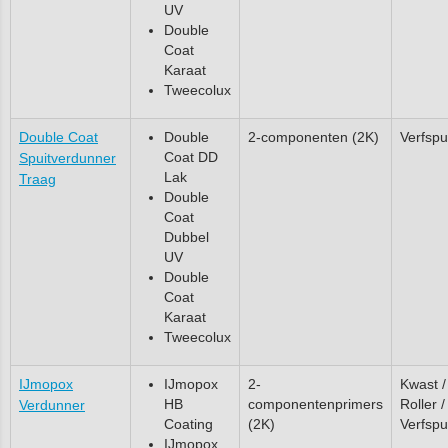
UV
Double
Coat
Karaat
Tweecolux
Double Coat
Double
2-componenten (2K)
Verfspu
Coat DD
Spuitverdunner
Lak
Traag
Double
Coat
Dubbel
UV
Double
Coat
Karaat
Tweecolux
IJmopox
IJmopox
2-
Kwast /
HB
componentenprimers
Roller /
Verdunner
Coating
(2K)
Verfspu
IJmopox