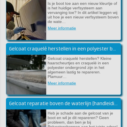
Is je boot toe aan een nieuw kleurtje of
is het huidige verfsysteem aan
vervanging toe? In dit artikel leggen wij
uit hoe je een nieuw verfsysteem boven
de wate…
Meer informatie
Gelcoat craquelé herstellen in een polyester boot
Gelcoat craquelé herstellen? Kleine
haarscheurtjes en craquelé in een
polyester ondergrond zijn in het
algemeen lastig te repareren.
Plamuur…
Meer informatie
Gelcoat reparatie boven de waterlijn [handleiding]
Heb je schade aan de gelcoat van je
boot en wil je dit repareren? Geen
probleem, dan ben je bij
Polyestershoppen aan het juiste adres!