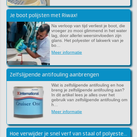
Je boot polijsten met Riwax!
Na verloop van tijd verliest je boot, die
vroeger zo mooi glimmend in het water
lag, door allerlei weersinvloeden zijn
glans. Het polyester of lakwerk van je
bo…
Meer informatie
Zelfslijpende antifouling aanbrengen
Wat is zelfslijpende antifouling en hoe
breng je zelfslijpende antifouling aan?
In dit artikel lees je alles over het
gebruik van zelfslijpende antifouling om
h…
Meer informatie
Hoe verwijder je snel verf van staal of polyester?