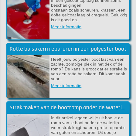
In een gelcoat toplaag kunnen soms
beschadigingen
ontstaan zoals scheuren, krassen, een
doffe gelcoat laag of craquelé. Gelukkig
is dit goed en…
Meer informatie
Rotte balsakern repareren in een polyester boot
Heeft jouw polyester boot last van een
zachte, zompige plek in het dek of de
romp? De kans is groot dat er sprake is
van een rotte balsakern. Dit komt vaak
voor…
Meer informatie
Strak maken van de bootromp onder de waterlijn met epoxy plamuur
In dit artikel leggen wij je uit hoe je de
romp van je boot onder de waterlijn
weer strak krijgt na een grote reparatie
van gaten en scheuren. Dit doe je