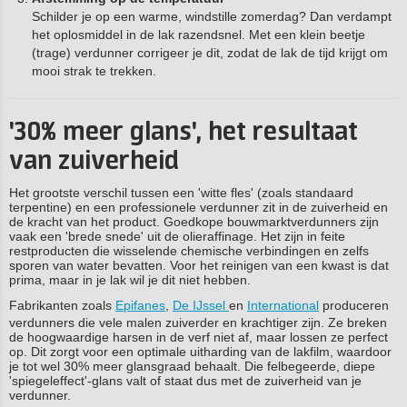
Schilder je op een warme, windstille zomerdag? Dan verdampt
het oplosmiddel in de lak razendsnel. Met een klein beetje
(trage) verdunner corrigeer je dit, zodat de lak de tijd krijgt om
mooi strak te trekken.
'30% meer glans', het resultaat
van zuiverheid
Het grootste verschil tussen een 'witte fles' (zoals standaard
terpentine) en een professionele verdunner zit in de zuiverheid en
de kracht van het product. Goedkope bouwmarktverdunners zijn
vaak een 'brede snede' uit de olieraffinage. Het zijn in feite
restproducten die wisselende chemische verbindingen en zelfs
sporen van water bevatten. Voor het reinigen van een kwast is dat
prima, maar in je lak wil je dit niet hebben.
Fabrikanten zoals
Epifanes
,
De IJssel
en
International
produceren
verdunners die vele malen zuiverder en krachtiger zijn. Ze breken
de hoogwaardige harsen in de verf niet af, maar lossen ze perfect
op. Dit zorgt voor een optimale uitharding van de lakfilm, waardoor
je tot wel 30% meer glansgraad behaalt. Die felbegeerde, diepe
'spiegeleffect'-glans valt of staat dus met de zuiverheid van je
verdunner.