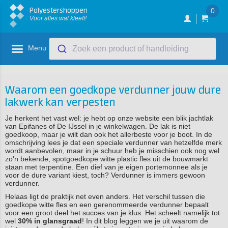
Polyestershoppen
0
Voor alles wat kleeft!
Menu
Zoek een product of handleiding
Waarom een goedkope verdunner jouw dure
lakwerk kan verpesten
Je herkent het vast wel: je hebt op onze website een blik jachtlak
van Epifanes of De IJssel in je winkelwagen. De lak is niet
goedkoop, maar je wilt dan ook het allerbeste voor je boot. In de
omschrijving lees je dat een speciale verdunner van hetzelfde merk
wordt aanbevolen, maar in je schuur heb je misschien ook nog wel
zo'n bekende, spotgoedkope witte plastic fles uit de bouwmarkt
staan met terpentine. Een dief van je eigen portemonnee als je
voor de dure variant kiest, toch? Verdunner is immers gewoon
verdunner.
Helaas ligt de praktijk net even anders. Het verschil tussen die
goedkope witte fles en een gerenommeerde verdunner bepaalt
voor een groot deel het succes van je klus. Het scheelt namelijk tot
wel
30% in glansgraad
! In dit blog leggen we je uit waarom de