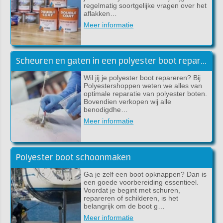
regelmatig soortgelijke vragen over het
aflakken…
Meer informatie
Scheuren en gaten in een polyester boot repareren
Wil jij je polyester boot repareren? Bij
Polyestershoppen weten we alles van
optimale reparatie van polyester boten.
Bovendien verkopen wij alle
benodigdhe…
Meer informatie
Polyester boot schoonmaken
Ga je zelf een boot opknappen? Dan is
een goede voorbereiding essentieel.
Voordat je begint met schuren,
repareren of schilderen, is het
belangrijk om de boot g…
Meer informatie