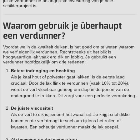
juiste verdunner de belangrijkste investering van je hele
schilderproject is.
Waarom gebruik je überhaupt
een verdunner?
Voordat we in de kwaliteit duiken, is het goed om te weten waarom
we verf eigenlijk verdunnen. Rechtstreeks uit het blik is
hoogwaardige lak vaak erg dik en lobbig. Je gebruikt een
verdunner hoofdzakelijk om drie redenen:
Betere indringing en hechting
Als je kaal hout of polyester gaat lakken, is de eerste laag
cruciaal. Door de lak flink te verdunnen (vaak 10% tot 20%),
wordt de verf vloeibaar genoeg om diep in de poriën van de
ondergrond te trekken. Dit zorgt voor een perfecte verankering.
De juiste viscositeit
Als de verf te dik is, smeert het zwaar uit. Je krijgt snel dikke
banen en de verf droogt te snel aan tijdens het rollen of
kwasten. Een scheutje verdunner maakt de lak soepel.
Afstemming op de temperatuur