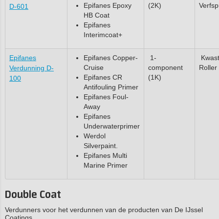
Epifanes Epoxy
(2K)
Verfsp
D-601
HB Coat
Epifanes
Interimcoat+
Epifanes
Epifanes Copper-
1-
Kwast
Cruise
component
Roller
Verdunning D-
Epifanes CR
(1K)
100
Antifouling Primer
Epifanes Foul-
Away
Epifanes
Underwaterprimer
Werdol
Silverpaint.
Epifanes Multi
Marine Primer
Double Coat
Verdunners voor het verdunnen van de producten van De IJssel
Coatings.