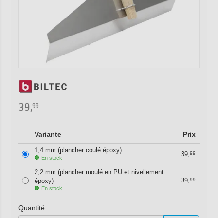
39,
99
Variante
Prix
1,4 mm (plancher coulé époxy)
39,
99
En stock
2,2 mm (plancher moulé en PU et nivellement
39,
99
époxy)
En stock
Quantité