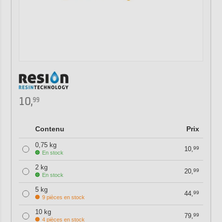
10,
99
Contenu
Prix
0,75 kg
10,
99
En stock
2 kg
20,
99
En stock
5 kg
44,
99
9 pièces en stock
10 kg
79,
99
4 pièces en stock