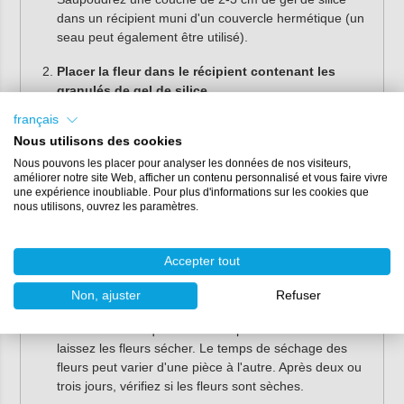
dans un récipient muni d'un couvercle hermétique (un
seau peut également être utilisé).
Placer la fleur dans le récipient contenant les
granulés de gel de silice.
Placez soigneusement les fleurs, les pétales ou les
français
feuilles sur le gel de silice, en veillant à ce qu'ils ne se
Nous utilisons des cookies
chevauchent pas.
Nous pouvons les placer pour analyser les données de nos visiteurs,
améliorer notre site Web, afficher un contenu personnalisé et vous faire vivre
Recouvrir la fleur de gel de silice
une expérience inoubliable. Pour plus d'informations sur les cookies que
Déposez délicatement le gel de silice autour des
nous utilisons, ouvrez les paramètres.
fleurs. Veillez à ce que les fleurs soient complètement
recouvertes, sans les abîmer. Si vous disposez d'un
récipient profond et d'une quantité suffisante de gel de
Accepter tout
silice, vous pouvez créer plusieurs couches de fleurs.
Non, ajuster
Refuser
Laissez les fleurs sécher
Fermez hermétiquement le récipient ou le seau et
laissez les fleurs sécher. Le temps de séchage des
fleurs peut varier d'une pièce à l'autre. Après deux ou
trois jours, vérifiez si les fleurs sont sèches.