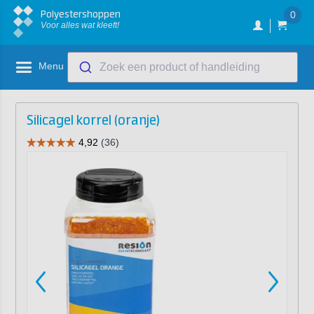
Polyestershoppen
0
Voor alles wat kleeft!
Menu
Zoek een product of handleiding
Silicagel korrel (oranje)