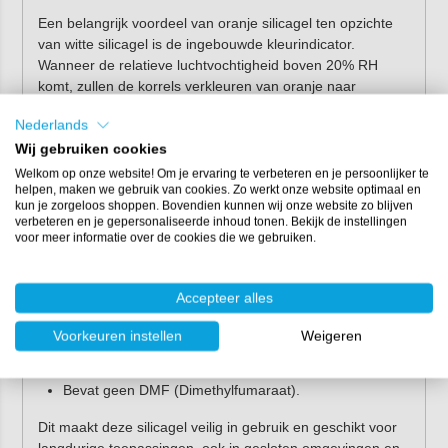
Een belangrijk voordeel van oranje silicagel ten opzichte
van witte silicagel is de ingebouwde kleurindicator.
Wanneer de relatieve luchtvochtigheid boven 20% RH
komt, zullen de korrels verkleuren van oranje naar
groen/blauw.
Nederlands
Oranje:
actief en klaar voor gebruik.
Wij gebruiken cookies
Groen/blauw:
verzadigd met vocht.
Welkom op onze website! Om je ervaring te verbeteren en je persoonlijker te
helpen, maken we gebruik van cookies. Zo werkt onze website optimaal en
Zodra de kleur verandert, weet je direct dat de silicagel
kun je zorgeloos shoppen. Bovendien kunnen wij onze website zo blijven
verbeteren en je gepersonaliseerde inhoud tonen. Bekijk de instellingen
geregenereerd moet worden.
voor meer informatie over de cookies die we gebruiken.
Vrij van schadelijke stoffen
Accepteer alles
Onze oranje silicagel:
Voorkeuren instellen
Weigeren
Is veilig en milieuvriendelijk.
Is vrij van zware metalen.
Bevat geen DMF (Dimethylfumaraat).
Dit maakt deze silicagel veilig in gebruik en geschikt voor