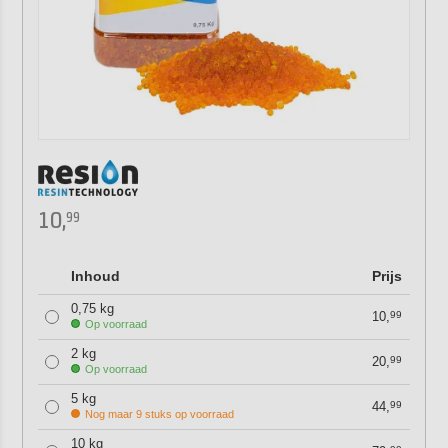
10,
99
Inhoud
Prijs
0,75 kg
10,
99
Op voorraad
2 kg
20,
99
Op voorraad
5 kg
44,
99
Nog maar 9 stuks op voorraad
10 kg