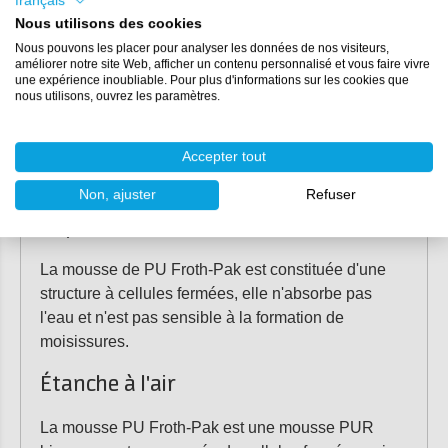
français
Isolation
Nous utilisons des cookies
Nous pouvons les placer pour analyser les données de nos visiteurs,
Froth-Pak est un isolant thermique qui peut être
améliorer notre site Web, afficher un contenu personnalisé et vous faire vivre
une expérience inoubliable. Pour plus d'informations sur les cookies que
utilisé pour l'isolation froide, thermique et
nous utilisons, ouvrez les paramètres.
cryogénique. En outre, Froth-Pak présente une
valeur d'isolation très élevée (valeur lambda 0,021).
Accepter tout
Ce chiffre est supérieur à celui des mousses de
polyuréthane comparables.
Non, ajuster
Refuser
Imperméable à l'eau
La mousse de PU Froth-Pak est constituée d'une
structure à cellules fermées, elle n'absorbe pas
l'eau et n'est pas sensible à la formation de
moisissures.
Étanche à l'air
La mousse PU Froth-Pak est une mousse PUR