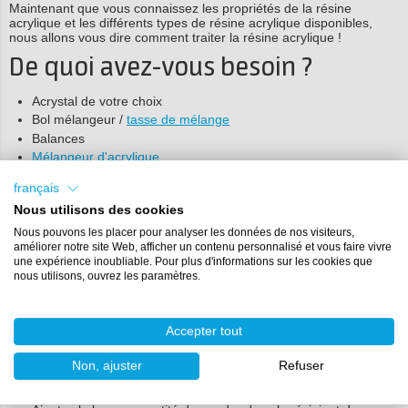
Maintenant que vous connaissez les propriétés de la résine
acrylique et les différents types de résine acrylique disponibles,
nous allons vous dire comment traiter la résine acrylique !
De quoi avez-vous besoin ?
Acrystal de votre choix
Bol mélangeur /
tasse de mélange
Balances
Mélangeur d'acrylique
Perceuse
français
Un moule
de votre choix
Nous utilisons des cookies
Pigments (facultatif)
Retardateur de cristaux
(facultatif)
Nous pouvons les placer pour analyser les données de nos visiteurs,
améliorer notre site Web, afficher un contenu personnalisé et vous faire vivre
Scellant acrylique
(facultatif)
une expérience inoubliable. Pour plus d'informations sur les cookies que
nous utilisons, ouvrez les paramètres.
Traitement des acryliques
Le rapport de mélange de l'Acrystal est de 1 partie de liquide et 2,5
parties de poudre (40 : 100) en poids.
Accepter tout
Pesez la bonne quantité de liquide dans un gobelet mélangeur.
Non, ajuster
Refuser
Ajoutez le retardateur d'acrylique/les pigments d'acrylique au
liquide et mélangez bien (facultatif).