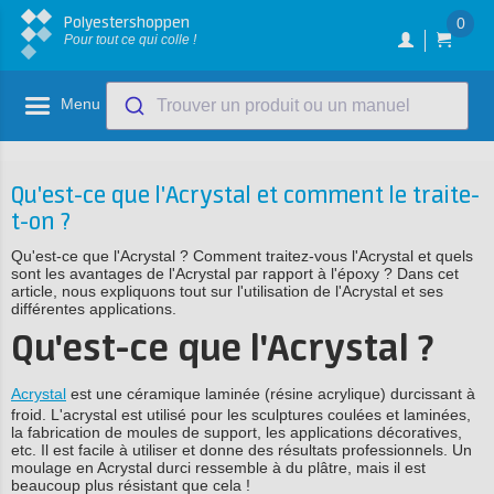
Polyestershoppen
0
Pour tout ce qui colle !
Menu
Trouver un produit ou un manuel
Qu'est-ce que l'Acrystal et comment le traite-
t-on ?
Qu'est-ce que l'Acrystal ? Comment traitez-vous l'Acrystal et quels
sont les avantages de l'Acrystal par rapport à l'époxy ? Dans cet
article, nous expliquons tout sur l'utilisation de l'Acrystal et ses
différentes applications.
Qu'est-ce que l'Acrystal ?
Acrystal
est une céramique laminée (résine acrylique) durcissant à
froid. L'acrystal est utilisé pour les sculptures coulées et laminées,
la fabrication de moules de support, les applications décoratives,
etc. Il est facile à utiliser et donne des résultats professionnels. Un
moulage en Acrystal durci ressemble à du plâtre, mais il est
beaucoup plus résistant que cela !