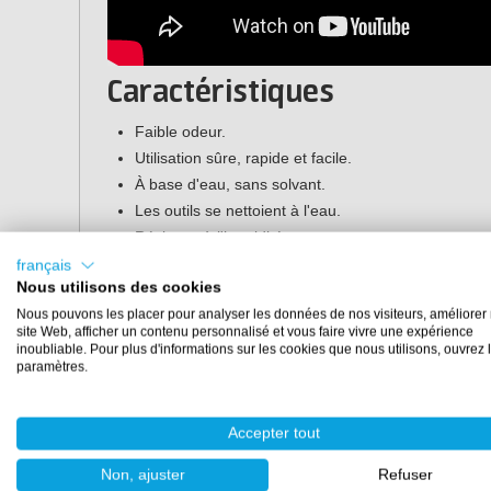
Caractéristiques
Faible odeur.
Utilisation sûre, rapide et facile.
À base d'eau, sans solvant.
Les outils se nettoient à l'eau.
Résistant à l'humidité.
Durable.
français
Nous utilisons des cookies
Mode d'emploi
Nous pouvons les placer pour analyser les données de nos visiteurs, améliorer 
site Web, afficher un contenu personnalisé et vous faire vivre une expérience
Appliquez une couche d'Acrystal Finition à l'aide d'un
inoubliable. Pour plus d'informations sur les cookies que nous utilisons, ouvrez 
paramètres.
mousse à une température minimale de 10 °C. Veillez à
Il offre un fini semi-brillant. Pour un fini brillant, appl
toujours deux heures entre les couches.
Accepter tout
Propriétés
Non, ajuster
Refuser