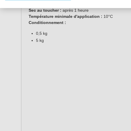
Aspect :
semi-brillant
Sec au toucher :
après 1 heure
Température minimale d'application :
10°C
Conditionnement :
0,5 kg
5 kg