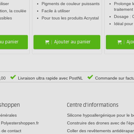
iliser
Pigments de couleur puissants
Prolonge 
traitement
ation, la coulée
Facile à utiliser
Dosage : 0
ssibles
Pour tous les produits Acrystal
Idéal pour
au panier
Ajouter au panier
Ajo
0,00
Livraison ultra rapide avec PostNL
Commande sur fact
rshoppen
Centre d'informations
générales
Silicone hypoallergénique pour le
 Polyestershoppen.fr
Construire des drones avec de l'é
 de contact
Coller des revêtements antidérap