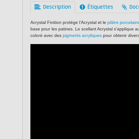
Description
Étiquettes
Doc
Acrystal Finition protège l'Acrystal et le
plâtre porcelain
base pour les patines. Le scellant Acrystal s'applique aus
coloré avec des
pigments acryliques
pour obtenir divers