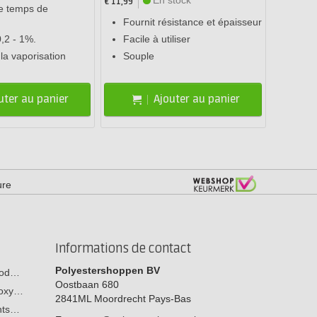
€ 11,99
le temps de
Fournit résistance et épaisseur
,2 - 1%.
Facile à utiliser
 la vaporisation
Souple
uter au panier
Ajouter au panier
ure
Informations de contact
Polyestershoppen BV
 bod…
Oostbaan 680
poxy…
2841ML
Moordrecht
Pays-Bas
ants…