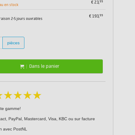
99
€
23,
au en stock
99
€
193,
vraison 2-5 jours ouvrables
pièces
Dans le panier
ste gamme!
act, PayPal, Mastercard, Visa, KBC ou sur facture
on avec PostNL