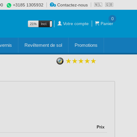
90
+3185 1305932
Contactez-nous
🇳🇱
🇬🇧
0
Votre compte
Panier
21%
Incl.
Excl.
vernis
Revêtement de sol
Promotions
Prix