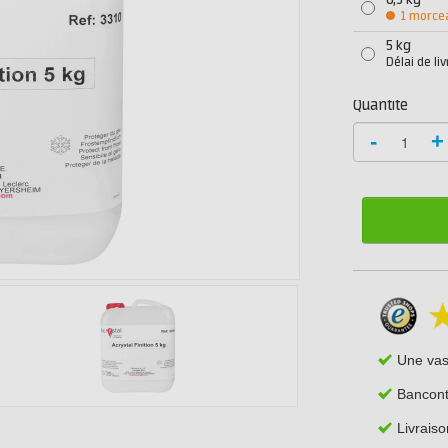
0,5 kg
1 morce
5 kg
Délai de li
Quantité
-
+
Une va
Bancont
Livrais